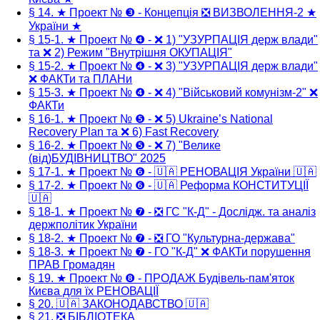
§ 14. ★ Проект № ❸ - Концепція ❎ ВИЗВОЛЕННЯ-2 ★
України ★
§ 15-1. ★ Проект № ❹ - ❌ 1) "УЗУРПАЦІЯ держ влади"
та ❌ 2) Режим "Внутрішня ОКУПАЦІЯ"
§ 15-2. ★ Проект № ❹ - ❌ 3) "УЗУРПАЦІЯ держ влади"
❌ ФАКТи та ПЛАНи
§ 15-3. ★ Проект № ❹ - ❌ 4) "Військовий комунізм-2" ❌
ФАКТи
§ 16-1. ★ Проект № ❺ - ❌ 5) Ukraine’s National
Recovery Plan та ❌ 6) Fast Recovery
§ 16-2. ★ Проект № ❺ - ❌ 7) "Велике
(від)БУДІВНИЦТВО" 2025
§ 17-1. ★ Проект № ❻ - 🇺🇦 РЕНОВАЦІЯ України 🇺🇦
§ 17-2. ★ Проект № ❻ - 🇺🇦 Реформа КОНСТИТУЦІЇ
🇺🇦
§ 18-1. ★ Проект № ❼ - ❎ ГС "К-Д" - Дослідж. та аналіз
держполітик України
§ 18-2. ★ Проект № ❼ - ❎ ГО "Культурна-держава"
§ 18-3. ★ Проект № ❼ - ГО "К-Д" ❌ ФАКТи порушення
ПРАВ Громадян
§ 19. ★ Проект № ❽ - ПРОДАЖ Будівель-пам'яток
Києва для їх РЕНОВАЦІЇ
§ 20. 🇺🇦 ЗАКОНОДАВСТВО 🇺🇦
§ 21. ❎ БІБЛІОТЕКА