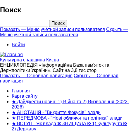
Перейти
Поиск
к
основному
Поиск
содержанию
Показать — Меню учётной записи пользователя
Скрыть —
Меню учётной записи пользователя
Меню
учётной
Войти
записи
пользователя
Культурна спадщина Києва
ЕНЦИКЛОПЕДІЯ «Інформаційна База пам'яток та
Держполітики України». Сайт на 3,8 тис стор
Показать — Основная навигация
Скрыть — Основная
навигация
Основная
навигация
Главная
Карта сайту
★ Дайджести новин: 1)-Війна та 2)-Визволення (2022-
2026)
★ АНОТАЦІЯ - "Викриття Фокусів" влади
★ ПЕРЕДМОВА - "Нові обличчя та політика" влади
★ ВСТУП - Як влада ❌ ЗНИЩИЛА ❎ 1) Культуру та ❎
2) Державу