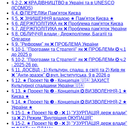
§ 2-2. ❌ КРАДІВНИЦТВО в Україні та в UNESCO
(ICOMOS)
§ 4. ❎ ПЕРЕЛІКи Пам'яток Києва
§ 5. ❌ ЗНИЩЕННЯ владою ★ Пам'яток Києва ★
§ 6. ДЕРЖПОЛІТИКА як ❌ Проблема пам'яток Києва
§ 7. ДЕРЖПОЛІТИКА як ❌ Проблема пам'яток України
§ 8. ОБЛИЧЧЯ влади - Держполітики, Багатії та
Олігархи
§ 9. "Реформи" як ❌ ПРОБЛЕМА України
§ 10-1. "Програми та Стратегії" як ❌ ПРОБЛЕМи ❎ ч.1
до 2025 р
§ 10-2. "Програми та Стратегії" як ❌ ПРОБЛЕМи ❎ ч.2
- 2025-26 рр.
§ 11. ДОСВІД - 1) Культурн. спадщ. в світі та 2) Київ як
❌ "Анти-зразок" ❎ вул. Інститутська, 9 в 2026 р
§ 12. ★ Проект № ❶ - Концепція 🇺🇦 ЗАХИСТ
Культурної спадщини України 🇺🇦
§ 13. ★ Проект № ❷ - Концепція ❎ ВИЗВОЛЕННЯ-1 ★
Києва ★
§ 14. ★ Проект № ❸ - Концепція ❎ ВИЗВОЛЕННЯ-2 ★
України ★
§ 15-1. ★ Проект № ❹ - ❌ 1) "УЗУРПАЦІЯ держ влади"
та ❌ 2) Режим "Внутрішня ОКУПАЦІЯ"
§ 15-2. ★ Проект № ❹ - ❌ 3) "УЗУРПАЦІЯ держ влади"