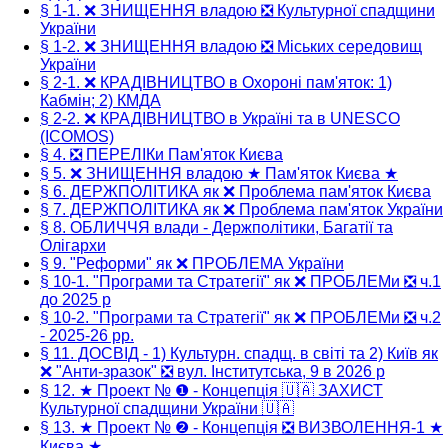
§ 1-1. ❌ ЗНИЩЕННЯ владою ❎ Культурної спадщини
України
§ 1-2. ❌ ЗНИЩЕННЯ владою ❎ Міських середовищ
України
§ 2-1. ❌ КРАДІВНИЦТВО в Охороні пам'яток: 1)
Кабмін; 2) КМДА
§ 2-2. ❌ КРАДІВНИЦТВО в Україні та в UNESCO
(ICOMOS)
§ 4. ❎ ПЕРЕЛІКи Пам'яток Києва
§ 5. ❌ ЗНИЩЕННЯ владою ★ Пам'яток Києва ★
§ 6. ДЕРЖПОЛІТИКА як ❌ Проблема пам'яток Києва
§ 7. ДЕРЖПОЛІТИКА як ❌ Проблема пам'яток України
§ 8. ОБЛИЧЧЯ влади - Держполітики, Багатії та
Олігархи
§ 9. "Реформи" як ❌ ПРОБЛЕМА України
§ 10-1. "Програми та Стратегії" як ❌ ПРОБЛЕМи ❎ ч.1
до 2025 р
§ 10-2. "Програми та Стратегії" як ❌ ПРОБЛЕМи ❎ ч.2
- 2025-26 рр.
§ 11. ДОСВІД - 1) Культурн. спадщ. в світі та 2) Київ як
❌ "Анти-зразок" ❎ вул. Інститутська, 9 в 2026 р
§ 12. ★ Проект № ❶ - Концепція 🇺🇦 ЗАХИСТ
Культурної спадщини України 🇺🇦
§ 13. ★ Проект № ❷ - Концепція ❎ ВИЗВОЛЕННЯ-1 ★
Києва ★