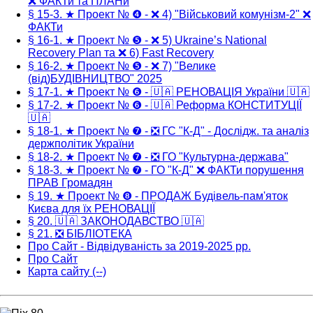
❌ ФАКТи та ПЛАНи
§ 15-3. ★ Проект № ❹ - ❌ 4) "Військовий комунізм-2" ❌
ФАКТи
§ 16-1. ★ Проект № ❺ - ❌ 5) Ukraine’s National
Recovery Plan та ❌ 6) Fast Recovery
§ 16-2. ★ Проект № ❺ - ❌ 7) "Велике
(від)БУДІВНИЦТВО" 2025
§ 17-1. ★ Проект № ❻ - 🇺🇦 РЕНОВАЦІЯ України 🇺🇦
§ 17-2. ★ Проект № ❻ - 🇺🇦 Реформа КОНСТИТУЦІЇ
🇺🇦
§ 18-1. ★ Проект № ❼ - ❎ ГС "К-Д" - Дослідж. та аналіз
держполітик України
§ 18-2. ★ Проект № ❼ - ❎ ГО "Культурна-держава"
§ 18-3. ★ Проект № ❼ - ГО "К-Д" ❌ ФАКТи порушення
ПРАВ Громадян
§ 19. ★ Проект № ❽ - ПРОДАЖ Будівель-пам'яток
Києва для їх РЕНОВАЦІЇ
§ 20. 🇺🇦 ЗАКОНОДАВСТВО 🇺🇦
§ 21. ❎ БІБЛІОТЕКА
Про Сайт - Відвідуваність за 2019-2025 рр.
Про Сайт
Карта сайту (--)