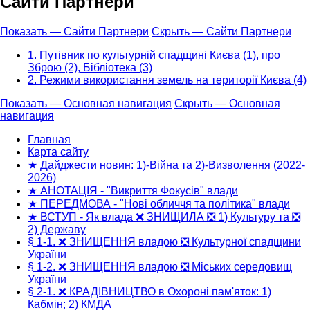
Сайти Партнери
Показать — Сайти Партнери
Скрыть — Сайти Партнери
1. Путівник по культурній спадщині Києва (1), про
Зброю (2), Бібліотека (3)
2. Режими використання земель на території Києва (4)
Показать — Основная навигация
Скрыть — Основная
навигация
Основная
навигация
Главная
Карта сайту
★ Дайджести новин: 1)-Війна та 2)-Визволення (2022-
2026)
★ АНОТАЦІЯ - "Викриття Фокусів" влади
★ ПЕРЕДМОВА - "Нові обличчя та політика" влади
★ ВСТУП - Як влада ❌ ЗНИЩИЛА ❎ 1) Культуру та ❎
2) Державу
§ 1-1. ❌ ЗНИЩЕННЯ владою ❎ Культурної спадщини
України
§ 1-2. ❌ ЗНИЩЕННЯ владою ❎ Міських середовищ
України
§ 2-1. ❌ КРАДІВНИЦТВО в Охороні пам'яток: 1)
Кабмін; 2) КМДА