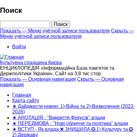
Перейти
Поиск
к
основному
Поиск
содержанию
Показать — Меню учётной записи пользователя
Скрыть —
Меню учётной записи пользователя
Меню
учётной
Войти
записи
пользователя
Культурна спадщина Києва
ЕНЦИКЛОПЕДІЯ «Інформаційна База пам'яток та
Держполітики України». Сайт на 3,8 тис стор
Показать — Основная навигация
Скрыть — Основная
навигация
Основная
навигация
Главная
Карта сайту
★ Дайджести новин: 1)-Війна та 2)-Визволення (2022-
2026)
★ АНОТАЦІЯ - "Викриття Фокусів" влади
★ ПЕРЕДМОВА - "Нові обличчя та політика" влади
★ ВСТУП - Як влада ❌ ЗНИЩИЛА ❎ 1) Культуру та ❎
2) Державу