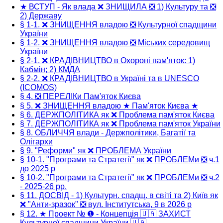
★ ВСТУП - Як влада ❌ ЗНИЩИЛА ❎ 1) Культуру та ❎
2) Державу
§ 1-1. ❌ ЗНИЩЕННЯ владою ❎ Культурної спадщини
України
§ 1-2. ❌ ЗНИЩЕННЯ владою ❎ Міських середовищ
України
§ 2-1. ❌ КРАДІВНИЦТВО в Охороні пам'яток: 1)
Кабмін; 2) КМДА
§ 2-2. ❌ КРАДІВНИЦТВО в Україні та в UNESCO
(ICOMOS)
§ 4. ❎ ПЕРЕЛІКи Пам'яток Києва
§ 5. ❌ ЗНИЩЕННЯ владою ★ Пам'яток Києва ★
§ 6. ДЕРЖПОЛІТИКА як ❌ Проблема пам'яток Києва
§ 7. ДЕРЖПОЛІТИКА як ❌ Проблема пам'яток України
§ 8. ОБЛИЧЧЯ влади - Держполітики, Багатії та
Олігархи
§ 9. "Реформи" як ❌ ПРОБЛЕМА України
§ 10-1. "Програми та Стратегії" як ❌ ПРОБЛЕМи ❎ ч.1
до 2025 р
§ 10-2. "Програми та Стратегії" як ❌ ПРОБЛЕМи ❎ ч.2
- 2025-26 рр.
§ 11. ДОСВІД - 1) Культурн. спадщ. в світі та 2) Київ як
❌ "Анти-зразок" ❎ вул. Інститутська, 9 в 2026 р
§ 12. ★ Проект № ❶ - Концепція 🇺🇦 ЗАХИСТ
Культурної спадщини України 🇺🇦