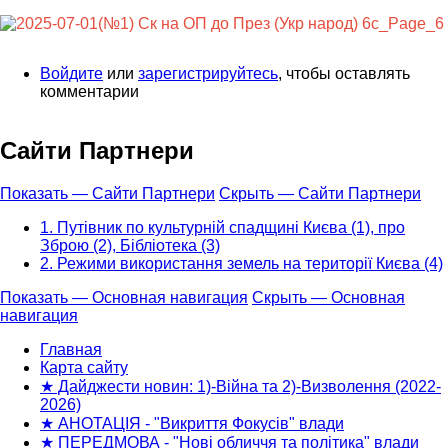
Войдите
или
зарегистрируйтесь
, чтобы оставлять
комментарии
Сайти Партнери
Показать — Сайти Партнери
Скрыть — Сайти Партнери
1. Путівник по культурній спадщині Києва (1), про
Зброю (2), Бібліотека (3)
2. Режими використання земель на території Києва (4)
Показать — Основная навигация
Скрыть — Основная
навигация
Основная
навигация
Главная
Карта сайту
★ Дайджести новин: 1)-Війна та 2)-Визволення (2022-
2026)
★ АНОТАЦІЯ - "Викриття Фокусів" влади
★ ПЕРЕДМОВА - "Нові обличчя та політика" влади