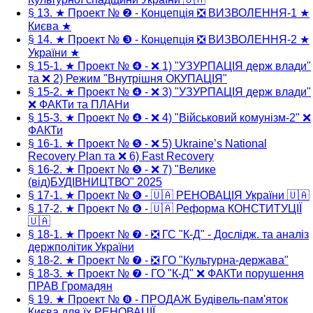
§ 13. ★ Проект № ❷ - Концепція ❎ ВИЗВОЛЕННЯ-1 ★
Києва ★
§ 14. ★ Проект № ❸ - Концепція ❎ ВИЗВОЛЕННЯ-2 ★
України ★
§ 15-1. ★ Проект № ❹ - ❌ 1) "УЗУРПАЦІЯ держ влади"
та ❌ 2) Режим "Внутрішня ОКУПАЦІЯ"
§ 15-2. ★ Проект № ❹ - ❌ 3) "УЗУРПАЦІЯ держ влади"
❌ ФАКТи та ПЛАНи
§ 15-3. ★ Проект № ❹ - ❌ 4) "Військовий комунізм-2" ❌
ФАКТи
§ 16-1. ★ Проект № ❺ - ❌ 5) Ukraine’s National
Recovery Plan та ❌ 6) Fast Recovery
§ 16-2. ★ Проект № ❺ - ❌ 7) "Велике
(від)БУДІВНИЦТВО" 2025
§ 17-1. ★ Проект № ❻ - 🇺🇦 РЕНОВАЦІЯ України 🇺🇦
§ 17-2. ★ Проект № ❻ - 🇺🇦 Реформа КОНСТИТУЦІЇ
🇺🇦
§ 18-1. ★ Проект № ❼ - ❎ ГС "К-Д" - Дослідж. та аналіз
держполітик України
§ 18-2. ★ Проект № ❼ - ❎ ГО "Культурна-держава"
§ 18-3. ★ Проект № ❼ - ГО "К-Д" ❌ ФАКТи порушення
ПРАВ Громадян
§ 19. ★ Проект № ❽ - ПРОДАЖ Будівель-пам'яток
Києва для їх РЕНОВАЦІЇ