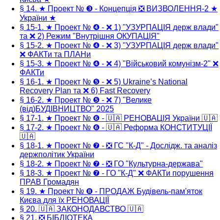
§ 14. ★ Проект № ❸ - Концепція ❎ ВИЗВОЛЕННЯ-2 ★
України ★
§ 15-1. ★ Проект № ❹ - ❌ 1) "УЗУРПАЦІЯ держ влади"
та ❌ 2) Режим "Внутрішня ОКУПАЦІЯ"
§ 15-2. ★ Проект № ❹ - ❌ 3) "УЗУРПАЦІЯ держ влади"
❌ ФАКТи та ПЛАНи
§ 15-3. ★ Проект № ❹ - ❌ 4) "Військовий комунізм-2" ❌
ФАКТи
§ 16-1. ★ Проект № ❺ - ❌ 5) Ukraine’s National
Recovery Plan та ❌ 6) Fast Recovery
§ 16-2. ★ Проект № ❺ - ❌ 7) "Велике
(від)БУДІВНИЦТВО" 2025
§ 17-1. ★ Проект № ❻ - 🇺🇦 РЕНОВАЦІЯ України 🇺🇦
§ 17-2. ★ Проект № ❻ - 🇺🇦 Реформа КОНСТИТУЦІЇ
🇺🇦
§ 18-1. ★ Проект № ❼ - ❎ ГС "К-Д" - Дослідж. та аналіз
держполітик України
§ 18-2. ★ Проект № ❼ - ❎ ГО "Культурна-держава"
§ 18-3. ★ Проект № ❼ - ГО "К-Д" ❌ ФАКТи порушення
ПРАВ Громадян
§ 19. ★ Проект № ❽ - ПРОДАЖ Будівель-пам'яток
Києва для їх РЕНОВАЦІЇ
§ 20. 🇺🇦 ЗАКОНОДАВСТВО 🇺🇦
§ 21. ❎ БІБЛІОТЕКА