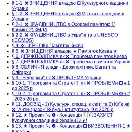
§ 1-1. ❌ ЗНИЩЕННЯ владою ❎ Культурної спадщини
України
§ 1-2. ❌ ЗНИЩЕННЯ владою ❎ Міських середовищ
України
§ 2-1. ❌ КРАДІВНИЦТВО в Охороні пам'яток: 1)
Кабмін; 2) КМДА
§ 2-2. ❌ КРАДІВНИЦТВО в Україні та в UNESCO
(ICOMOS)
§ 4. ❎ ПЕРЕЛІКи Пам'яток Києва
§ 5. ❌ ЗНИЩЕННЯ владою ★ Пам'яток Києва ★
§ 6. ДЕРЖПОЛІТИКА як ❌ Проблема пам'яток Києва
§ 7. ДЕРЖПОЛІТИКА як ❌ Проблема пам'яток України
§ 8. ОБЛИЧЧЯ влади - Держполітики, Багатії та
Олігархи
§ 9. "Реформи" як ❌ ПРОБЛЕМА України
§ 10-1. "Програми та Стратегії" як ❌ ПРОБЛЕМи ❎ ч.1
до 2025 р
§ 10-2. "Програми та Стратегії" як ❌ ПРОБЛЕМи ❎ ч.2
- 2025-26 рр.
§ 11. ДОСВІД - 1) Культурн. спадщ. в світі та 2) Київ як
❌ "Анти-зразок" ❎ вул. Інститутська, 9 в 2026 р
§ 12. ★ Проект № ❶ - Концепція 🇺🇦 ЗАХИСТ
Культурної спадщини України 🇺🇦
§ 13. ★ Проект № ❷ - Концепція ❎ ВИЗВОЛЕННЯ-1 ★
Києва ★