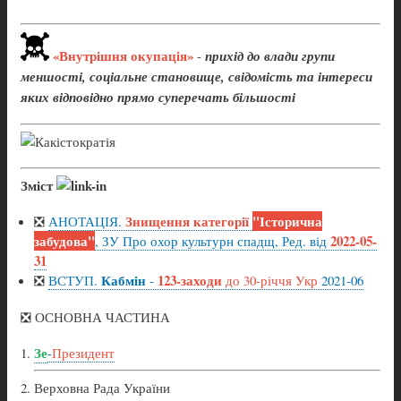
«Внутрішня окупація»
-
прихід до влади групи
меншості, соціальне становище, свідомість та інтереси
яких відповідно прямо суперечать більшості
Зміст
Знищення категорії
"Історична
❎
АНОТАЦІЯ.
забудова"
2022-05-
, ЗУ Про охор культурн спадщ, Ред. від
31
Кабмін
123-заходи
❎
ВСТУП.
-
до 30-річчя Укр
2021-06
❎ ОСНОВНА ЧАСТИНА
Зе
-
Президент
Верховна Рада України