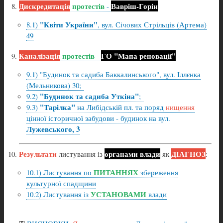
Дискредитація
протестів
Вавріш-Горін
-
"Квіти України"
8.1)
, вул. Січових Стрільців (Артема)
49
Каналізація
протестів
ГО "Мапа реновації"
-
-
9.1)
"Будинок та садиба Баккалинського", вул. Іллєнка
(Мельникова) 30;
"Будинок та садиба Уткіна"
9.2)
;
"Тарілка"
9.3)
на Либідській пл. та поряд
нищення
цінної історичної забудови - будинок на вул.
Лужевського, 3
Результати
органами влади
ДІАГНОЗ
листування із
як
:
ПИТАННЯХ
10.1) Листування по
збереження
культурної спадщини
УСТАНОВАМИ
10.2) Листування із
влади