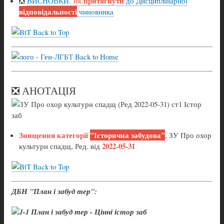
притягнути
❎
ВИСНОВКИ.
Як
до Дисциплінарної
відповідальності
чиновника
Back to Top
Back to Home
❎ АНОТАЦІЯ
Знищення категорії
"Історична забудова"
, ЗУ Про охор
2022-05-31
культурн спадщ, Ред. від
Back to Top
ДБН "План і забуд тер":