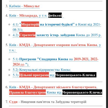
Мінкульт
Кабмін -
Міськрада,
фейкові
Київ -
у т.ч.
:
"
Мораторій
на історичні будівлі"
4.1)
в Києві від 2021-
08-31);
Стратегія
захисту істор. забудови
4.2)
Києва до 2035 р.
КМДА
Департамент охорони пам'яток Києва
Київ -
-
, у
т.ч.:
Програми "Спадщина Києва
2019-2021
,
2022-
5.1)
на
2024
";
рр.
5.2) Комунальні підприємства Києва;
Цільові програми
Черновецького-Кличка
5.3)
від
КМДА - Департамент міського благоустроюта
Київ -
,
Правила благоустрою
Черновецького-Кличка
Києва від
Суди
- Нищення пам'яток та Забудова територій