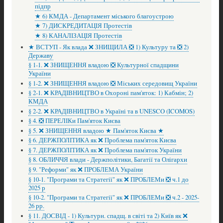
підпр
★ 6) КМДА - Департамент міського благоустрою
★ 7) ДИСКРЕДИТАЦІЯ Протестів
★ 8) КАНАЛІЗАЦІЯ Протестів
★ ВСТУП - Як влада ❌ ЗНИЩИЛА ❎ 1) Культуру та ❎ 2)
Державу
§ 1-1. ❌ ЗНИЩЕННЯ владою ❎ Культурної спадщини
України
§ 1-2. ❌ ЗНИЩЕННЯ владою ❎ Міських середовищ України
§ 2-1. ❌ КРАДІВНИЦТВО в Охороні пам'яток: 1) Кабмін; 2)
КМДА
§ 2-2. ❌ КРАДІВНИЦТВО в Україні та в UNESCO (ICOMOS)
§ 4. ❎ ПЕРЕЛІКи Пам'яток Києва
§ 5. ❌ ЗНИЩЕННЯ владою ★ Пам'яток Києва ★
§ 6. ДЕРЖПОЛІТИКА як ❌ Проблема пам'яток Києва
§ 7. ДЕРЖПОЛІТИКА як ❌ Проблема пам'яток України
§ 8. ОБЛИЧЧЯ влади - Держполітики, Багатії та Олігархи
§ 9. "Реформи" як ❌ ПРОБЛЕМА України
§ 10-1. "Програми та Стратегії" як ❌ ПРОБЛЕМи ❎ ч.1 до
2025 р
§ 10-2. "Програми та Стратегії" як ❌ ПРОБЛЕМи ❎ ч.2 - 2025-
26 рр.
§ 11. ДОСВІД - 1) Культурн. спадщ. в світі та 2) Київ як ❌