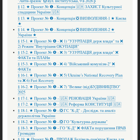
"Анти-зразок" ❎ вул. Інститутська, 9 в 2026 р
§ 12. ★ Проект № ❶ - Концепція 🇺🇦 ЗАХИСТ Культурної
спадщини України 🇺🇦
§ 13. ★ Проект № ❷ - Концепція ❎ ВИЗВОЛЕННЯ-1 ★ Києва
★
§ 14. ★ Проект № ❸ - Концепція ❎ ВИЗВОЛЕННЯ-2 ★
України ★
§ 15-1. ★ Проект № ❹ - ❌ 1) "УЗУРПАЦІЯ держ влади" та ❌
2) Режим "Внутрішня ОКУПАЦІЯ"
§ 15-2. ★ Проект № ❹ - ❌ 3) "УЗУРПАЦІЯ держ влади" ❌
ФАКТи та ПЛАНи
§ 15-3. ★ Проект № ❹ - ❌ 4) "Військовий комунізм-2" ❌
ФАКТи
§ 16-1. ★ Проект № ❺ - ❌ 5) Ukraine’s National Recovery Plan
та ❌ 6) Fast Recovery
§ 16-2. ★ Проект № ❺ - ❌ 7) "Велике (від)БУДІВНИЦТВО"
2025
§ 17-1. ★ Проект № ❻ - 🇺🇦 РЕНОВАЦІЯ України 🇺🇦
§ 17-2. ★ Проект № ❻ - 🇺🇦 Реформа КОНСТИТУЦІЇ 🇺🇦
§ 18-1. ★ Проект № ❼ - ❎ ГС "К-Д" - Дослідж. та аналіз
держполітик України
§ 18-2. ★ Проект № ❼ - ❎ ГО "Культурна-держава"
§ 18-3. ★ Проект № ❼ - ГО "К-Д" ❌ ФАКТи порушення ПРАВ
Громадян
§ 19. ★ Проект № ❽ - ПРОДАЖ Будівель-пам'яток Києва для