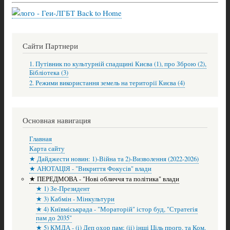
Back to Home
Сайти Партнери
1. Путівник по культурній спадщині Києва (1), про Зброю (2),
Бібліотека (3)
2. Режими використання земель на території Києва (4)
Основная навигация
Главная
Карта сайту
★ Дайджести новин: 1)-Війна та 2)-Визволення (2022-2026)
★ АНОТАЦІЯ - "Викриття Фокусів" влади
★ ПЕРЕДМОВА - "Нові обличчя та політика" влади
★ 1) Зе-Президент
★ 3) Кабмін - Мінкультури
★ 4) Київміськрада - "Мораторій" істор буд, "Стратегія
пам до 2035"
★ 5) КМДА - (і) Деп охор пам; (іі) інші Ціль прогр. та Ком.