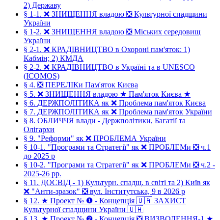
2) Державу
§ 1-1. ❌ ЗНИЩЕННЯ владою ❎ Культурної спадщини
України
§ 1-2. ❌ ЗНИЩЕННЯ владою ❎ Міських середовищ
України
§ 2-1. ❌ КРАДІВНИЦТВО в Охороні пам'яток: 1)
Кабмін; 2) КМДА
§ 2-2. ❌ КРАДІВНИЦТВО в Україні та в UNESCO
(ICOMOS)
§ 4. ❎ ПЕРЕЛІКи Пам'яток Києва
§ 5. ❌ ЗНИЩЕННЯ владою ★ Пам'яток Києва ★
§ 6. ДЕРЖПОЛІТИКА як ❌ Проблема пам'яток Києва
§ 7. ДЕРЖПОЛІТИКА як ❌ Проблема пам'яток України
§ 8. ОБЛИЧЧЯ влади - Держполітики, Багатії та
Олігархи
§ 9. "Реформи" як ❌ ПРОБЛЕМА України
§ 10-1. "Програми та Стратегії" як ❌ ПРОБЛЕМи ❎ ч.1
до 2025 р
§ 10-2. "Програми та Стратегії" як ❌ ПРОБЛЕМи ❎ ч.2 -
2025-26 рр.
§ 11. ДОСВІД - 1) Культурн. спадщ. в світі та 2) Київ як
❌ "Анти-зразок" ❎ вул. Інститутська, 9 в 2026 р
§ 12. ★ Проект № ❶ - Концепція 🇺🇦 ЗАХИСТ
Культурної спадщини України 🇺🇦
§ 13. ★ Проект № ❷ - Концепція ❎ ВИЗВОЛЕННЯ-1 ★