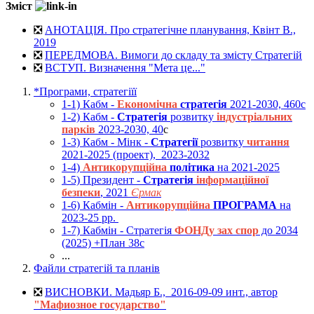
Зміст
❎
АНОТАЦІЯ. Про стратегічне планування, Квінт В.,
2019
❎
ПЕРЕДМОВА. Вимоги до складу та змісту Стратегій
❎
ВСТУП. Визначення "Мета це..."
*Програми, стратегіїї
1-1) Кабм -
Економічна
стратегія
2021-2030, 460с
1-2) Кабм -
Стратегія
розвитку
індустріальних
парків
2023-2030, 40
с
1-3) Кабм - Мінк -
Cтратегії
розвитку
читання
2021-2025 (проект), 2023-2032
1-4)
Антикорупційна
політика
на 2021-2025
1-5) Президент -
Стратегія
інформаційної
безпеки
, 2021
Єрмак
1-6) Кабмін -
Антикорупційна
ПРОГРАМА
на
2023-25 рр.
1-7) Кабмін - Стратегія
ФОНДу зах спор
до 2034
(2025) +План 38c
...
Файли стратегій та планів
❎
ВИСНОВКИ. Мадьяр Б., 2016-09-09 инт., автор
"Мафиозное государство"