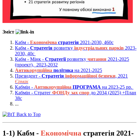
Зміст
Кабм -
Економічна
стратегія
2021-2030, 460с
Кабм -
Стратегія
розвитку
індустріальних парків
2023-
2030, 40с
Кабм - Мінк -
Cтратегії
розвитку
читання
2021-2025
(проект), 2023-2032
Антикорупційна
політика
на 2021-2025
Президент -
Стратегія
інформаційної безпеки
, 2021
Єрмак
Кабмін -
Антикорупційна
ПРОГРАМА
на 2023-25 рр.
Кабмін - Стратег
ФОНДу зах спор
до 2034 (2025) +План
38c
...
Back to Top
1-1) Кабм -
Економічна
стратегія
2021-