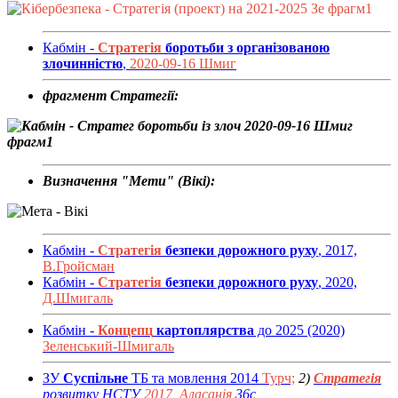
Кабмін -
Стратегія
боротьби з організованою
злочинністю
,
2020-09-16 Шмиг
фрагмент Стратегії:
Визначення "Мети" (Вікі):
Кабмін -
Стратегія
безпеки дорожного руху
, 2017,
В.Гройсман
Кабмін -
Стратегія
безпеки дорожного руху
, 2020,
Д.Шмигаль
Кабмін -
Концепц
картоплярства
до 2025 (2020)
Зеленський-Шмигаль
ЗУ
Суспільне
ТБ та мовлення 2014
Турч;
2)
Стратегія
розвитку НСТУ
2017, Аласанія
36с