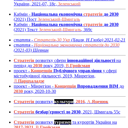
України, 2021-07, 18с,
Зеленський
Кабмін -
Національна економічна
стратегія
до 2030
(2021) Пост
Зеленський-Шмигаль
Кабмін -
Національна економічна
стратегія
до 2030
(2021) Текст
Зеленський-Шмигаль
, 369с
стаття -
Стратегія-30 Укр
(Хвиля, Н.Глоба) 2021-02-21
стаття -
Національна экономична стратегія до 2030
(2021-03) Шевнин
Стратегія
розвитку сфери
інноваційної діяльності
на
період до
2030
року, 2019,
В.
Гройсман
проект
-
Концепція
Публічного управління
у сфері
містобудівної діяльності, 2019, Мінрегіон,
Л.
Парцхаладзе
проект - Мінрегіон -
Концепція
Впровадження BIM
до
2030
року, 2020-10-30
Стратегія
розвитку
культури
,
2016
,
А.
Яценюк
Стратегія
безбар'єрності до 2030
, 2021, Шмигаль 55с
Стратегія
розвитку
туризму
та курортів України на
2017-2021
,
В.
Гройсман