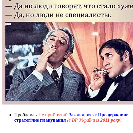
Проблема -
Не прийнятий
Законопроект
Про державне
стратегічне планування
(в ВР України
із 2011 року
)