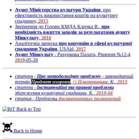
Аудит Міністерства культури України
, про
ефективність використання коштів на культурну
спадщину,
2015
Звернення до Голови КМДА Кличка В.,
про
необхідність вжиття заходів за результатами аудиту
Мінкульту
,
2016
Аналітична записка
про корупцію в сфері культурної
спадщини України
, USAid,
2017
Аудит Мінкульту
- Рахункова Палата, Рішення №12-4
2019
-05-28
стаття -
Про методологічну проблему
- законодавчий
термін
Предмет охорони
,
О.
Пламеницька
, К.,
2013
стаття -
Інституційні та правові проблеми
збереження культурної спадщини, К.,
2019-04
статья - Проблемы
дискреционных полномочий
Back to Top
Back to Home