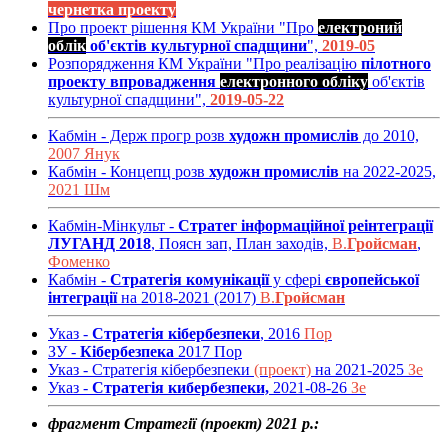
чернетка проекту
Про проект рішення КМ України "Про
електроний
облік
об'єктів культурної спадщини
",
2019-05
Розпорядження КМ України "Про реалізацію
пілотного
проекту впровадження
електронного обліку
об'єктів
культурної спадщини",
2019-05-22
Кабмін - Держ прогр розв
художн промислів
до 2010,
2007 Янук
Кабмін - Концепц розв
художн промислів
на 2022-2025,
2021 Шм
Кабмін-Мінкульт -
Стратег інформаційної реінтеграції
ЛУГАНД 2018
, Поясн зап, План заходів,
В.
Гройсман
,
Фоменко
Кабмін -
Стратегія комунікації
у сфері
європейської
інтеграції
на 2018-2021 (2017)
В.
Гройсман
Указ -
Стратегія кібербезпеки
, 2016
Пор
ЗУ -
Кібербезпека
2017 Пор
Указ - Стратегія кібербезпеки
(проект)
на 2021-2025
Зе
Указ -
Стратегія кибербезпеки,
2021-08-26
Зе
фрагмент Стратегії (проект) 2021 р.: