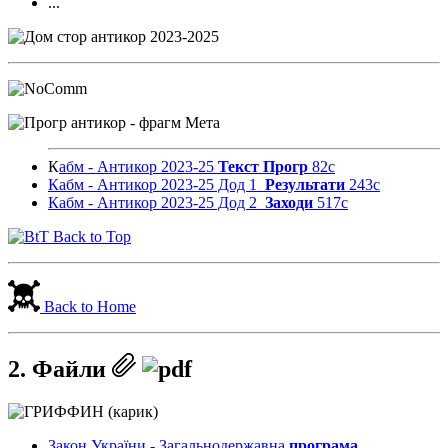
...
К
абм - Антикор 2023-25
Текст Прогр
82с
Кабм - Антикор 2023-25 Дод 1
Результати
243с
Кабм - Антикор 2023-25 Дод 2
Заходи
517с
Back to Top
Back to Home
2. Файли
Закон України - Загальнодержавна
програма