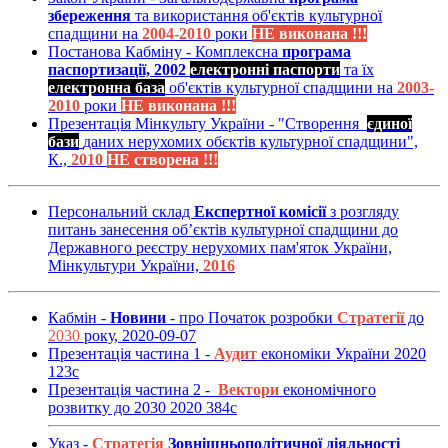
збереження
та використання об'єктів культурної
спадщини на
2004-2010
роки
НЕ виконана !!!
Постанова Кабміну - Комплексна
програма
паспортизації, 2002
електронні паспорти
та їх
електронна база
об'єктів культурної спадщини на
2003-
2010
роки
НЕ виконана !!!
Презентація Мінкульту України - "Створення
єдиної
бази
даних нерухомих обєктів культурної спадщини",
К.,
2010
НЕ створена !!!
Персональний склад
Експертної комісії
з розгляду
питань занесення об’єктів культурної спадщини до
Державного реєстру нерухомих пам'яток України,
Мінкультури України,
2016
Кабмін -
Новини
- про Початок розробки
Стратегії
до
2030
року, 2020-09-07
Презентація частина 1 -
Аудит
економіки України 2020
123с
Презентація частина 2 -
Вектори
економічного
розвитку до 2030 2020 384с
Указ -
Стратегія
Зовнішньополітичної діяльності