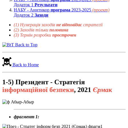
Додаток 1
Результати
НАБУ - Аннтикор
програма
2023-2025
(проект)
Додаток 2
Заходи
(1) Нумерація заходів
не відповідає
стратегії
(2) Заходів тільки
половина
(3) Термін розробки
прострочен
Back to Top
Back to Home
1-5) Президент -
Стратегія
інформаційної безпеки
, 2021
Єрмак
фрагмент 1: