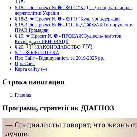
🇺🇦
§ 18-1. ★ Проект № ❼ - ❎ ГС "К-Д" - Дослідж. та аналіз
держполітик України
§ 18-2. ★ Проект № ❼ - ❎ ГО "Культурна-держава"
§ 18-3. ★ Проект № ❼ - ГО "К-Д" ❌ ФАКТи порушення
ПРАВ Громадян
§ 19. ★ Проект № ❽ - ПРОДАЖ Будівель-пам'яток
Києва для їх РЕНОВАЦІЇ
§ 20. 🇺🇦 ЗАКОНОДАВСТВО 🇺🇦
§ 21. ❎ БІБЛІОТЕКА
Про Сайт - Відвідуваність за 2019-2025 рр.
Про Сайт
Карта сайту (--)
Строка навигации
Главная
Програми, стратегії як ДІАГНОЗ