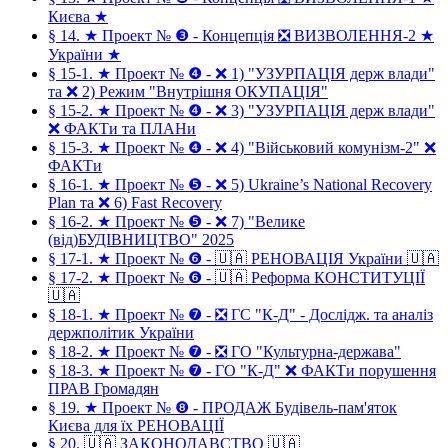
Києва ★
§ 14. ★ Проект № ❸ - Концепція ❎ ВИЗВОЛЕННЯ-2 ★
України ★
§ 15-1. ★ Проект № ❹ - ❌ 1) "УЗУРПАЦІЯ держ влади"
та ❌ 2) Режим "Внутрішня ОКУПАЦІЯ"
§ 15-2. ★ Проект № ❹ - ❌ 3) "УЗУРПАЦІЯ держ влади"
❌ ФАКТи та ПЛАНи
§ 15-3. ★ Проект № ❹ - ❌ 4) "Військовий комунізм-2" ❌
ФАКТи
§ 16-1. ★ Проект № ❺ - ❌ 5) Ukraine’s National Recovery
Plan та ❌ 6) Fast Recovery
§ 16-2. ★ Проект № ❺ - ❌ 7) "Велике
(від)БУДІВНИЦТВО" 2025
§ 17-1. ★ Проект № ❻ - 🇺🇦 РЕНОВАЦІЯ України 🇺🇦
§ 17-2. ★ Проект № ❻ - 🇺🇦 Реформа КОНСТИТУЦІЇ
🇺🇦
§ 18-1. ★ Проект № ❼ - ❎ ГС "К-Д" - Дослідж. та аналіз
держполітик України
§ 18-2. ★ Проект № ❼ - ❎ ГО "Культурна-держава"
§ 18-3. ★ Проект № ❼ - ГО "К-Д" ❌ ФАКТи порушення
ПРАВ Громадян
§ 19. ★ Проект № ❽ - ПРОДАЖ Будівель-пам'яток
Києва для їх РЕНОВАЦІЇ
§ 20. 🇺🇦 ЗАКОНОДАВСТВО 🇺🇦