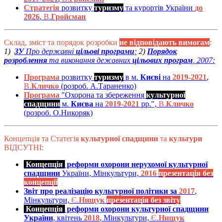
Стратегія
розвитку
туризму
та курортів України
до
2026
,
В.
Гройсман
Склад, зміст та порядок розробки
не відповідають вимогам
:
1)
ЗУ
Про державні
цільові програми
;
2)
Порядок
розроблення
та виконання дежавних
цільових програм
, 2007:
Програма
розвитку
туризму
в м.
Києві
на
2019-2021
,
В.
Кличко
(розроб. А.Тараненко)
Програма
"Охорона та збереження
культурної
спадщини
м.
Києва
на
2019-2021
рр.",
В.
Кличко
(розроб. О.Никоряк)
Концепція та Статегія
культурної спадщини
та
культури
ВІДСУТНІ:
Концепція
реформи охорони нерухомої культурної
спадщини
України, Мінкультури,
2016
презентація без
концепції
Звіт про реалізацію культурної політики за
2017
,
Мінкультури,
Є.
Нищук
презентація без звіту
Концепція
реформи охорони культурної спадщини
України
, квітень
2018
, Мінкультури,
Є.
Нищук