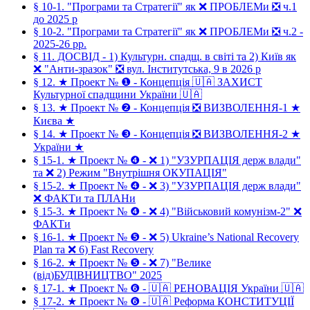
§ 10-1. "Програми та Стратегії" як ❌ ПРОБЛЕМи ❎ ч.1
до 2025 р
§ 10-2. "Програми та Стратегії" як ❌ ПРОБЛЕМи ❎ ч.2 -
2025-26 рр.
§ 11. ДОСВІД - 1) Культурн. спадщ. в світі та 2) Київ як
❌ "Анти-зразок" ❎ вул. Інститутська, 9 в 2026 р
§ 12. ★ Проект № ❶ - Концепція 🇺🇦 ЗАХИСТ
Культурної спадщини України 🇺🇦
§ 13. ★ Проект № ❷ - Концепція ❎ ВИЗВОЛЕННЯ-1 ★
Києва ★
§ 14. ★ Проект № ❸ - Концепція ❎ ВИЗВОЛЕННЯ-2 ★
України ★
§ 15-1. ★ Проект № ❹ - ❌ 1) "УЗУРПАЦІЯ держ влади"
та ❌ 2) Режим "Внутрішня ОКУПАЦІЯ"
§ 15-2. ★ Проект № ❹ - ❌ 3) "УЗУРПАЦІЯ держ влади"
❌ ФАКТи та ПЛАНи
§ 15-3. ★ Проект № ❹ - ❌ 4) "Військовий комунізм-2" ❌
ФАКТи
§ 16-1. ★ Проект № ❺ - ❌ 5) Ukraine’s National Recovery
Plan та ❌ 6) Fast Recovery
§ 16-2. ★ Проект № ❺ - ❌ 7) "Велике
(від)БУДІВНИЦТВО" 2025
§ 17-1. ★ Проект № ❻ - 🇺🇦 РЕНОВАЦІЯ України 🇺🇦
§ 17-2. ★ Проект № ❻ - 🇺🇦 Реформа КОНСТИТУЦІЇ