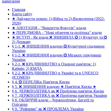
навигация
Главная
Карта сайту
★ Дайджести новин: 1)-Війна та 2)-Визволення (2022-
2026)
★ АНОТАЦІЯ - "Викриття Фокусів" влади
★ ПЕРЕДМОВА - "Нові обличчя та політика" влади
★ ВСТУП - Як влада ❌ ЗНИЩИЛА ❎ 1) Культуру та ❎
2) Державу
§ 1-1. ❌ ЗНИЩЕННЯ владою ❎ Культурної спадщини
України
§ 1-2. ❌ ЗНИЩЕННЯ владою ❎ Міських середовищ
України
§ 2-1. ❌ КРАДІВНИЦТВО в Охороні пам'яток: 1)
Кабмін; 2) КМДА
§ 2-2. ❌ КРАДІВНИЦТВО в Україні та в UNESCO
(ICOMOS)
§ 4. ❎ ПЕРЕЛІКи Пам'яток Києва
§ 5. ❌ ЗНИЩЕННЯ владою ★ Пам'яток Києва ★
§ 6. ДЕРЖПОЛІТИКА як ❌ Проблема пам'яток Києва
§ 7. ДЕРЖПОЛІТИКА як ❌ Проблема пам'яток України
§ 8. ОБЛИЧЧЯ влади - Держполітики, Багатії та
Олігархи
§ 9. "Реформи" як ❌ ПРОБЛЕМА України