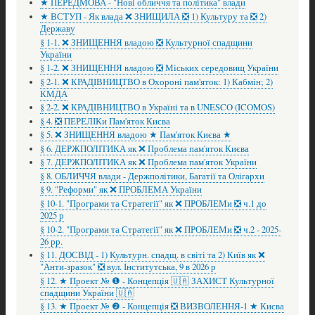
★ ПЕРЕДМОВА - "Нові обличчя та політика" влади
★ ВСТУП - Як влада ❌ ЗНИЩИЛА ❎ 1) Культуру та ❎ 2)
Державу
§ 1-1. ❌ ЗНИЩЕННЯ владою ❎ Культурної спадщини
України
§ 1-2. ❌ ЗНИЩЕННЯ владою ❎ Міських середовищ України
§ 2-1. ❌ КРАДІВНИЦТВО в Охороні пам'яток: 1) Кабмін; 2)
КМДА
§ 2-2. ❌ КРАДІВНИЦТВО в Україні та в UNESCO (ICOMOS)
§ 4. ❎ ПЕРЕЛІКи Пам'яток Києва
§ 5. ❌ ЗНИЩЕННЯ владою ★ Пам'яток Києва ★
§ 6. ДЕРЖПОЛІТИКА як ❌ Проблема пам'яток Києва
§ 7. ДЕРЖПОЛІТИКА як ❌ Проблема пам'яток України
§ 8. ОБЛИЧЧЯ влади - Держполітики, Багатії та Олігархи
§ 9. "Реформи" як ❌ ПРОБЛЕМА України
§ 10-1. "Програми та Стратегії" як ❌ ПРОБЛЕМи ❎ ч.1 до
2025 р
§ 10-2. "Програми та Стратегії" як ❌ ПРОБЛЕМи ❎ ч.2 - 2025-
26 рр.
§ 11. ДОСВІД - 1) Культурн. спадщ. в світі та 2) Київ як ❌
"Анти-зразок" ❎ вул. Інститутська, 9 в 2026 р
§ 12. ★ Проект № ❶ - Концепція 🇺🇦 ЗАХИСТ Культурної
спадщини України 🇺🇦
§ 13. ★ Проект № ❷ - Концепція ❎ ВИЗВОЛЕННЯ-1 ★ Києва