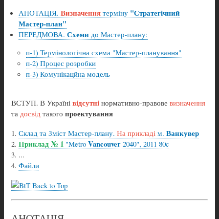
Визначення
"Стратегічний
АНОТАЦІЯ.
терміну
Мастер-план"
Схеми
ПЕРЕДМОВА.
до Мастер-плану:
п-1) Термінологічна схема "Мастер-планування"
п-2) Процес розробки
п-3) Комунікацйна модель
відсутні
ВСТУП. В Україні
нормативно-правове
визначення
проектування
та
досвід
такого
Ванкувер
Склад та Зміст Мастер-плану.
На прикладі
м.
Приклад № 1
Vancouver
"Metro
2040", 2011 80c
...
Файли
Back to Top
АНОТАЦІЯ