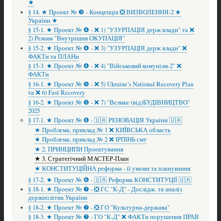
★
§ 14. ★ Проект № ❸ - Концепція ❎ ВИЗВОЛЕННЯ-2 ★
України ★
§ 15-1. ★ Проект № ❹ - ❌ 1) "УЗУРПАЦІЯ держ влади" та ❌
2) Режим "Внутрішня ОКУПАЦІЯ"
§ 15-2. ★ Проект № ❹ - ❌ 3) "УЗУРПАЦІЯ держ влади" ❌
ФАКТи та ПЛАНи
§ 15-3. ★ Проект № ❹ - ❌ 4) "Військовий комунізм-2" ❌
ФАКТи
§ 16-1. ★ Проект № ❺ - ❌ 5) Ukraine’s National Recovery Plan
та ❌ 6) Fast Recovery
§ 16-2. ★ Проект № ❺ - ❌ 7) "Велике (від)БУДІВНИЦТВО"
2025
§ 17-1. ★ Проект № ❻ - 🇺🇦 РЕНОВАЦІЯ України 🇺🇦
★ Проблема, приклад № 1 ❌ КИЇВСЬКА область
★ Проблема, приклад № 2 ❌ ІРПІНЬ смт
★ 2. ПРИНЦИПИ Проектування
★ 3. Стратегічний МАСТЕР-План
★ КОНСТИТУЦІЙНА реформа - її умови та планування
§ 17-2. ★ Проект № ❻ - 🇺🇦 Реформа КОНСТИТУЦІЇ 🇺🇦
§ 18-1. ★ Проект № ❼ - ❎ ГС "К-Д" - Дослідж. та аналіз
держполітик України
§ 18-2. ★ Проект № ❼ - ❎ ГО "Культурна-держава"
§ 18-3. ★ Проект № ❼ - ГО "К-Д" ❌ ФАКТи порушення ПРАВ