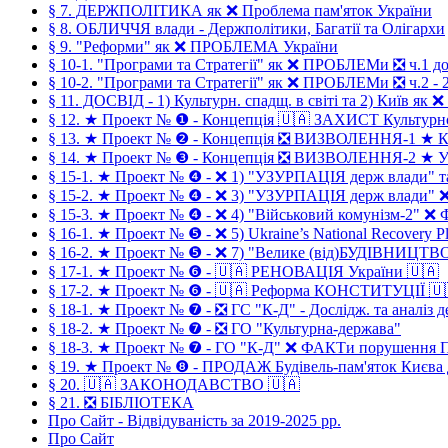
§ 7. ДЕРЖПОЛІТИКА як ❌ Проблема пам'яток України
§ 8. ОБЛИЧЧЯ влади - Держполітики, Багатії та Олігархи
§ 9. "Реформи" як ❌ ПРОБЛЕМА України
§ 10-1. "Програми та Стратегії" як ❌ ПРОБЛЕМи ❎ ч.1 до
§ 10-2. "Програми та Стратегії" як ❌ ПРОБЛЕМи ❎ ч.2 - 2
§ 11. ДОСВІД - 1) Культурн. спадщ. в світі та 2) Київ як ❌
§ 12. ★ Проект № ❶ - Концепція 🇺🇦 ЗАХИСТ Культурн
§ 13. ★ Проект № ❷ - Концепція ❎ ВИЗВОЛЕННЯ-1 ★ 
§ 14. ★ Проект № ❸ - Концепція ❎ ВИЗВОЛЕННЯ-2 ★ У
§ 15-1. ★ Проект № ❹ - ❌ 1) "УЗУРПАЦІЯ держ влади"
§ 15-2. ★ Проект № ❹ - ❌ 3) "УЗУРПАЦІЯ держ влади
§ 15-3. ★ Проект № ❹ - ❌ 4) "Військовий комунізм-2" 
§ 16-1. ★ Проект № ❺ - ❌ 5) Ukraine’s National Recovery Pl
§ 16-2. ★ Проект № ❺ - ❌ 7) "Велике (від)БУДІВНИЦТВ
§ 17-1. ★ Проект № ❻ - 🇺🇦 РЕНОВАЦІЯ України 🇺🇦
§ 17-2. ★ Проект № ❻ - 🇺🇦 Реформа КОНСТИТУЦІЇ 🇺
§ 18-1. ★ Проект № ❼ - ❎ ГС "К-Д" - Дослідж. та аналіз 
§ 18-2. ★ Проект № ❼ - ❎ ГО "Культурна-держава"
§ 18-3. ★ Проект № ❼ - ГО "К-Д" ❌ ФАКТи порушення 
§ 19. ★ Проект № ❽ - ПРОДАЖ Будівель-пам'яток Києва
§ 20. 🇺🇦 ЗАКОНОДАВСТВО 🇺🇦
§ 21. ❎ БІБЛІОТЕКА
Про Сайт - Відвідуваність за 2019-2025 рр.
Про Сайт