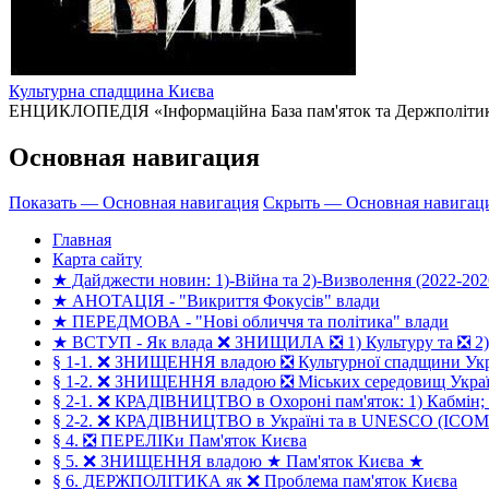
Культурна спадщина Києва
ЕНЦИКЛОПЕДІЯ «Інформаційна База пам'яток та Держполітики 
Основная навигация
Показать — Основная навигация
Скрыть — Основная навигац
Главная
Карта сайту
★ Дайджести новин: 1)-Війна та 2)-Визволення (2022-202
★ АНОТАЦІЯ - "Викриття Фокусів" влади
★ ПЕРЕДМОВА - "Нові обличчя та політика" влади
★ ВСТУП - Як влада ❌ ЗНИЩИЛА ❎ 1) Культуру та ❎ 2)
§ 1-1. ❌ ЗНИЩЕННЯ владою ❎ Культурної спадщини Ук
§ 1-2. ❌ ЗНИЩЕННЯ владою ❎ Міських середовищ Укра
§ 2-1. ❌ КРАДІВНИЦТВО в Охороні пам'яток: 1) Кабмін
§ 2-2. ❌ КРАДІВНИЦТВО в Україні та в UNESCO (ICO
§ 4. ❎ ПЕРЕЛІКи Пам'яток Києва
§ 5. ❌ ЗНИЩЕННЯ владою ★ Пам'яток Києва ★
§ 6. ДЕРЖПОЛІТИКА як ❌ Проблема пам'яток Києва