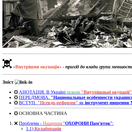
«Внутрішня окупація»
-
прихід до влади групи меншості
Зміст
❎
АНОТАЦІЯ. В Україні
режим
"Внутрішньої окупації"
❎
ПЕРЕДМОВА.
"Национальные особенности украинс
❎
ВСТУП.
"Псевдо-реформи"
як
інструмент нищення 
❎ ОСНОВНА ЧАСТИНА
❌
Проблема -
Нищення
"
ОХОРОНИ
Пам'яток
":
1.1)
Колаборація