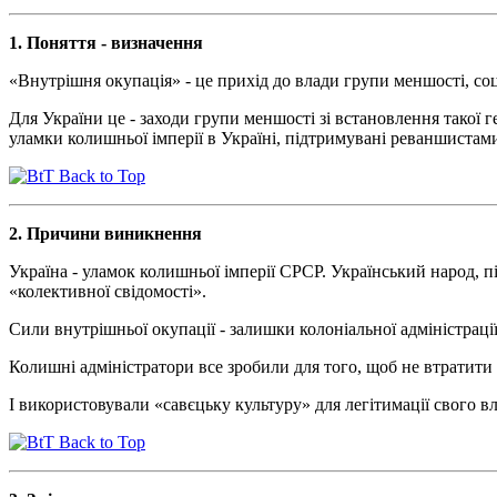
1. Поняття - визначення
«Внутрішня окупація» - це прихід до влади групи меншості, соц
Для України це - заходи групи меншості зі встановлення такої ге
уламки колишньої імперії в Україні, підтримувані реваншистами
Back to Top
2. Причини виникнення
Україна - уламок колишньої імперії СРСР. Український народ, пі
«колективної свідомості».
Сили внутрішньої окупації - залишки колоніальної адміністрації
Колишні адміністратори все зробили для того, щоб не втратити 
І використовували «савєцьку культуру» для легітимації свого вл
Back to Top