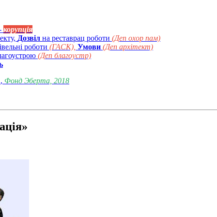
 -
корупція
оекту,
Дозвіл
на реставрац роботи
(Деп охор пам)
дівельні роботи
(ГАСК),
Умови
(Деп архітект)
лагоустрою
(Деп благоустр)
ь
"
,
Фонд Эберта, 2018
ація»