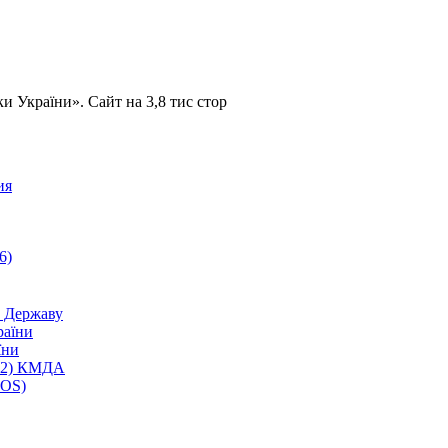
України». Сайт на 3,8 тис стор
ия
6)
 Державу
раїни
їни
; 2) КМДА
MOS)