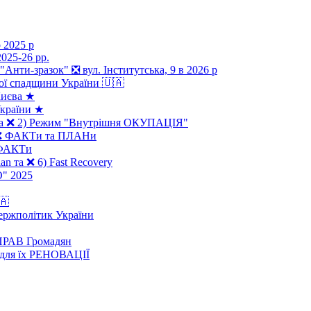
 2025 р
025-26 рр.
 "Анти-зразок" ❎ вул. Інститутська, 9 в 2026 р
ої спадщини України 🇺🇦
Києва ★
країни ★
 та ❌ 2) Режим "Внутрішня ОКУПАЦІЯ"
" ❌ ФАКТи та ПЛАНи
❌ ФАКТи
an та ❌ 6) Fast Recovery
О" 2025
🇦
держполітик України
ПРАВ Громадян
 для їх РЕНОВАЦІЇ