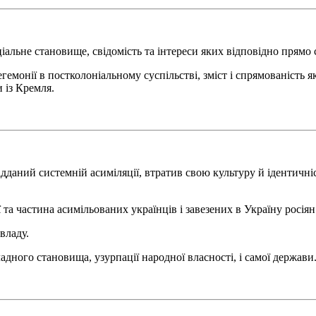
іальне становище, свідомість та інтереси яких відповідно прямо 
гемонії в постколоніальному суспільстві, зміст і спрямованість як
 із Кремля.
дданий системній асиміляції, втратив свою культуру й ідентичніс
 та частина асимільованих українців і завезених в Україну росіян
владу.
адного становища, узурпації народної власності, і самої держави