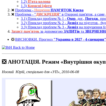
1.2)
П'ята колона
1.3)
Корисні ідіоти
❌
Проблема -
Нищення
ПАМ'ЯТОК
Києва
❌
Проблема - "
ДИСКРЕЦІЯ
" в Охороні пам'яток, а саме
3.1) Приклад проблем № 1 -
Охор
. дог.,
Погодж
. пр
3.2) Приклад проблем № 2 -
Дозвіл
на підготов., бу
3.3) Приклад проблем № 3 -
Дозвіл
на порушення б
Захист пам'яток
за допомогою
ЗАПИТів
та
ЗВЕРНЕНН
❎
ВИСНОВКИ. Прогноз
"Украина в 2027 - 4-сценария
Back to Home
❎ АНОТАЦІЯ. Режим «Внутрішня окуп
Ноєвий Юрій, спеціально для «УП», 2010-06-08