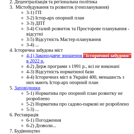
Децентралізація та регіональна політика
Містобудування та розвиток (генпланування)
3-1) ГП
3-2) Істор-арх опорний план
3-3) ДПТ
3-4) Сталий розвиток та Просторове планування -
відсутні
3-5) Відсутність Мастер-планування
3-4) ...
Історична забудова міст
4-1) Законодавче знищення
"Історичної забудови"
в 2022 р.
4-2) Держ програми з 1991 р., всі не виконані
4-3) Відсутність норматиної бази
4-4) Історичних міст в Україні 400, меньшисть з
них мають Істор-арх опорний план
Заповідники
5-1) Норматива про опорний план розвитку не
розроблено
5-2) Норматива про садово-паркові не розроблено
5-3) ...
Реставрація
6-1) Погодження
6-2) Дозволи...
Будівництво