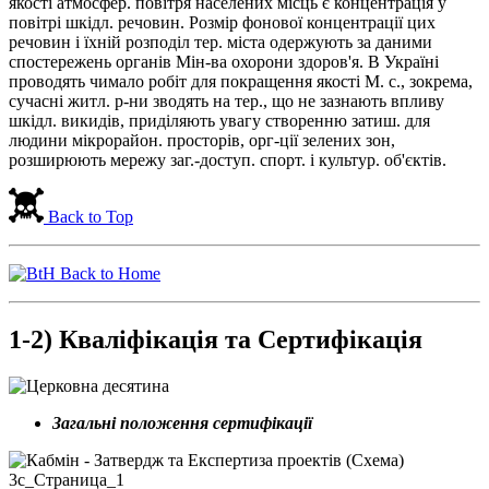
якості атмосфер. повітря населених місць є концентрація у
повітрі шкідл. речовин. Розмір фонової концентрації цих
речовин і їхній розподіл тер. міста одержують за даними
спостережень органів Мін-ва охорони здоров'я. В Україні
проводять чимало робіт для покращення якості М. с., зокрема,
сучасні житл. р-ни зводять на тер., що не зазнають впливу
шкідл. викидів, приділяють увагу створенню затиш. для
людини мікрорайон. просторів, орг-ції зелених зон,
розширюють мережу заг.-доступ. спорт. і культур. об'єктів.
Back to Top
Back to Home
1-2) Кваліфікація та Сертифікація
Загальні положення сертифікації