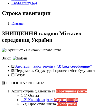
Карта сайту (--)
Строка навигации
Главная
ЗНИЩЕННЯ владою Міських
середовищ України
Зміст
❎
Анотація - зміст терміну
"Міське середовище"
❎ Передмова. Структура і процеси містобудування
❎ Вступ
❎ ОСНОВНА ЧАСТИНА
Архітектурна діяльність та
Корупційна рента
1-1) Освіта
1-2) Кваліфікація та
Сертифікація
1-3) Проектування та
Експертиза