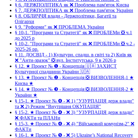
§ 6. ДЕРЖПОЛІТИКА як ❌ Проблема пам'яток Києва
§ 7. ДЕРЖПОЛІТИКА як ❌ Проблема пам'яток України
§ 8. ОБЛИЧЧЯ влади - Держполітики, Багатії та
Олігархи
§ 9. "Реформи" як ❌ ПРОБЛЕМА України
§ 10-1. "Програми та Стратегії" як ❌ ПРОБЛЕМи ❎ ч.1
до 2025 р
§ 10-2. "Програми та Стратегії" як ❌ ПРОБЛЕМи ❎ ч.2 -
2025-26 рр.
§ 11. ДОСВІД - 1) Культурн. спадщ. в світі та 2) Київ як
❌ "Анти-зразок" ❎ вул. Інститутська, 9 в 2026 р
§ 12. ★ Проект № ❶ - Концепція 🇺🇦 ЗАХИСТ
Культурної спадщини України 🇺🇦
§ 13. ★ Проект № ❷ - Концепція ❎ ВИЗВОЛЕННЯ-1 ★
Києва ★
§ 14. ★ Проект № ❸ - Концепція ❎ ВИЗВОЛЕННЯ-2 ★
України ★
§ 15-1. ★ Проект № ❹ - ❌ 1) "УЗУРПАЦІЯ держ влади"
та ❌ 2) Режим "Внутрішня ОКУПАЦІЯ"
§ 15-2. ★ Проект № ❹ - ❌ 3) "УЗУРПАЦІЯ держ влади"
❌ ФАКТи та ПЛАНи
§ 15-3. ★ Проект № ❹ - ❌ 4) "Військовий комунізм-2" ❌
ФАКТи
§ 16-1. ★ Проект № ❺ - ❌ 5) Ukraine’s National Recovery