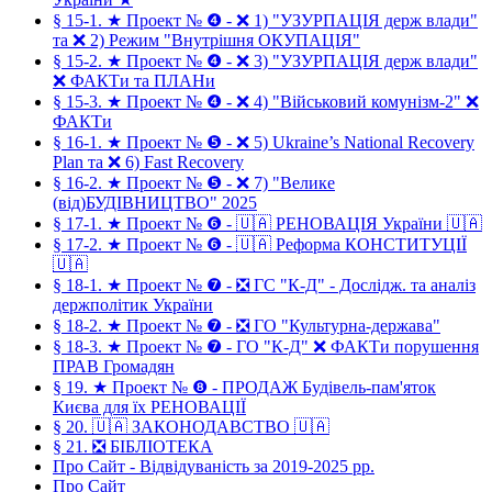
§ 15-1. ★ Проект № ❹ - ❌ 1) "УЗУРПАЦІЯ держ влади"
та ❌ 2) Режим "Внутрішня ОКУПАЦІЯ"
§ 15-2. ★ Проект № ❹ - ❌ 3) "УЗУРПАЦІЯ держ влади"
❌ ФАКТи та ПЛАНи
§ 15-3. ★ Проект № ❹ - ❌ 4) "Військовий комунізм-2" ❌
ФАКТи
§ 16-1. ★ Проект № ❺ - ❌ 5) Ukraine’s National Recovery
Plan та ❌ 6) Fast Recovery
§ 16-2. ★ Проект № ❺ - ❌ 7) "Велике
(від)БУДІВНИЦТВО" 2025
§ 17-1. ★ Проект № ❻ - 🇺🇦 РЕНОВАЦІЯ України 🇺🇦
§ 17-2. ★ Проект № ❻ - 🇺🇦 Реформа КОНСТИТУЦІЇ
🇺🇦
§ 18-1. ★ Проект № ❼ - ❎ ГС "К-Д" - Дослідж. та аналіз
держполітик України
§ 18-2. ★ Проект № ❼ - ❎ ГО "Культурна-держава"
§ 18-3. ★ Проект № ❼ - ГО "К-Д" ❌ ФАКТи порушення
ПРАВ Громадян
§ 19. ★ Проект № ❽ - ПРОДАЖ Будівель-пам'яток
Києва для їх РЕНОВАЦІЇ
§ 20. 🇺🇦 ЗАКОНОДАВСТВО 🇺🇦
§ 21. ❎ БІБЛІОТЕКА
Про Сайт - Відвідуваність за 2019-2025 рр.
Про Сайт