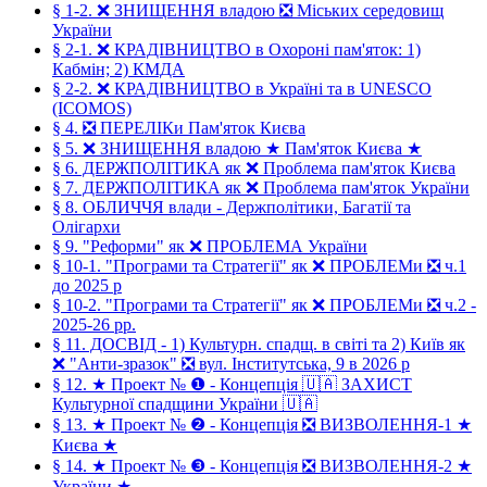
§ 1-2. ❌ ЗНИЩЕННЯ владою ❎ Міських середовищ
України
§ 2-1. ❌ КРАДІВНИЦТВО в Охороні пам'яток: 1)
Кабмін; 2) КМДА
§ 2-2. ❌ КРАДІВНИЦТВО в Україні та в UNESCO
(ICOMOS)
§ 4. ❎ ПЕРЕЛІКи Пам'яток Києва
§ 5. ❌ ЗНИЩЕННЯ владою ★ Пам'яток Києва ★
§ 6. ДЕРЖПОЛІТИКА як ❌ Проблема пам'яток Києва
§ 7. ДЕРЖПОЛІТИКА як ❌ Проблема пам'яток України
§ 8. ОБЛИЧЧЯ влади - Держполітики, Багатії та
Олігархи
§ 9. "Реформи" як ❌ ПРОБЛЕМА України
§ 10-1. "Програми та Стратегії" як ❌ ПРОБЛЕМи ❎ ч.1
до 2025 р
§ 10-2. "Програми та Стратегії" як ❌ ПРОБЛЕМи ❎ ч.2 -
2025-26 рр.
§ 11. ДОСВІД - 1) Культурн. спадщ. в світі та 2) Київ як
❌ "Анти-зразок" ❎ вул. Інститутська, 9 в 2026 р
§ 12. ★ Проект № ❶ - Концепція 🇺🇦 ЗАХИСТ
Культурної спадщини України 🇺🇦
§ 13. ★ Проект № ❷ - Концепція ❎ ВИЗВОЛЕННЯ-1 ★
Києва ★
§ 14. ★ Проект № ❸ - Концепція ❎ ВИЗВОЛЕННЯ-2 ★
України ★