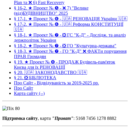
Plan та ❌ 6) Fast Recovery
§ 16-2. ★ Проект № ❺ - ❌ 7) "Велике
(від)БУДІВНИЦТВО" 2025
§ 17-1. ★ Проект № ❻ - 🇺🇦 РЕНОВАЦІЯ України 🇺🇦
§ 17-2. ★ Проект № ❻ - 🇺🇦 Реформа КОНСТИТУЦІЇ
🇺🇦
§ 18-1. ★ Проект № ❼ - ❎ ГС "К-Д" - Дослідж. та аналіз
держполітик України
§ 18-2. ★ Проект № ❼ - ❎ ГО "Культурна-держава"
§ 18-3. ★ Проект № ❼ - ГО "К-Д" ❌ ФАКТи порушення
ПРАВ Громадян
§ 19. ★ Проект № ❽ - ПРОДАЖ Будівель-пам'яток
Києва для їх РЕНОВАЦІЇ
§ 20. 🇺🇦 ЗАКОНОДАВСТВО 🇺🇦
§ 21. ❎ БІБЛІОТЕКА
Про Сайт - Відвідуваність за 2019-2025 рр.
Про Сайт
Карта сайту (--)
Підтримка сайту
, карта
"Приват"
: 5168 7456 1278 8882