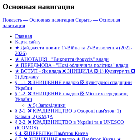
Основная навигация
Показать — Основная навигация
Скрыть — Основная
навигация
Главная
Карта сайту
★ Дайджести новин: 1)-Війна та 2)-Визволення (2022-
2026)
★ АНОТАЦІЯ - "Викриття Фокусів" влади
★ ПЕРЕДМОВА - "Нові обличчя та політика" влади
★ ВСТУП - Як влада ❌ ЗНИЩИЛА ❎ 1) Культуру та ❎
2) Державу
§ 1-1. ❌ ЗНИЩЕННЯ владою ❎ Культурної спадщини
України
§ 1-2. ❌ ЗНИЩЕННЯ владою ❎ Міських середовищ
України
★ 5) Заповідники
§ 2-1. ❌ КРАДІВНИЦТВО в Охороні пам'яток: 1)
Кабмін; 2) КМДА
§ 2-2. ❌ КРАДІВНИЦТВО в Україні та в UNESCO
(ICOMOS)
§ 4. ❎ ПЕРЕЛІКи Пам'яток Києва
§ 5. ❌ ЗНИЩЕННЯ владою ★ Пам'яток Києва ★