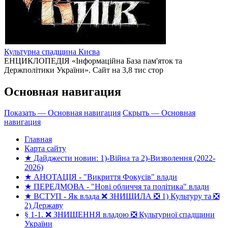
Культурна спадщина Києва
ЕНЦИКЛОПЕДІЯ «Інформаційна База пам'яток та
Держполітики України». Сайт на 3,8 тис стор
Основная навигация
Показать — Основная навигация
Скрыть — Основная
навигация
Главная
Карта сайту
★ Дайджести новин: 1)-Війна та 2)-Визволення (2022-
2026)
★ АНОТАЦІЯ - "Викриття Фокусів" влади
★ ПЕРЕДМОВА - "Нові обличчя та політика" влади
★ ВСТУП - Як влада ❌ ЗНИЩИЛА ❎ 1) Культуру та ❎
2) Державу
§ 1-1. ❌ ЗНИЩЕННЯ владою ❎ Культурної спадщини
України