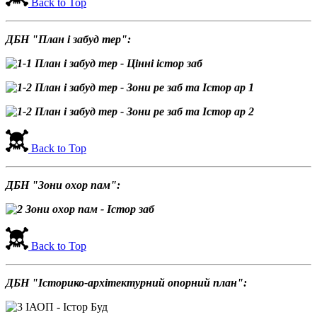
Back to Top
ДБН "План і забуд тер":
Back to Top
ДБН "Зони охор пам":
Back to Top
ДБН "Історико-архітектурний опорний план":