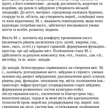
ґрунт, а його елементами – рельєф, рослинність, водотоки та
водойми, що разом із забудовою утворюють міський
ландшафт. До штуч. матеріал. середовища належать будинки,
споруди та ін. об'єкти, що утворюють вироб., сельбищні зони
та зони відпочинку. М. с. вважають повноцінним, якщо воно
відповідає потребам насел., забезпечує високоякісні умови
життя та всебіч. розвитку людини.
Якість М. с. залежить від комфорту проживання насел.
(визначають рівнем досягнення сусп. цілей, зокрема, соц.,
екон., екол., естет.) у процесі гармоній. формування функціон.-
простор. орг-ції забудови міст. Поліпшення стану М. с.
здійснюють за рахунок комплексу інж.-тех., технол., сан.-гіг.,
містобуд. та ін. захис. заходів.
До заходів, безпосередньо спрямованих на створення якіс. М.
с., належать: розташування житл. забудови в сприятл. умовах
залежно від джерел забруднення; удосконалення архіт.-планув.
рішень; рац. функціон. зонування тер. міста; поліпшення інж.-
транспорт. інфраструктури; упорядкування старої забудови;
формування розвинених систем культурно-побут.
обслуговування насел., озеленення та благоустрою тер.;
винесення шкідл. підпр-в за межі міста або вдосконалення
технологій пром. вироб-ва; упорядкування тер. вироб. зон;
створення заг.-вузл. систем інж. устаткування; поліпшення