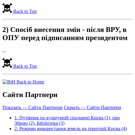
Back to Top
2) Спосіб внесення змін - після ВРУ, в
ОПУ перед підписанням президентом
...
Back to Top
Back to Home
Сайти Партнери
Показать — Сайти Партнери
Скрыть — Сайти Партнери
1. Путівник по культурній спадщині Києва (1), про
Зброю (2), Бібліотека (3)
2. Режими використання земель на території Києва (4)