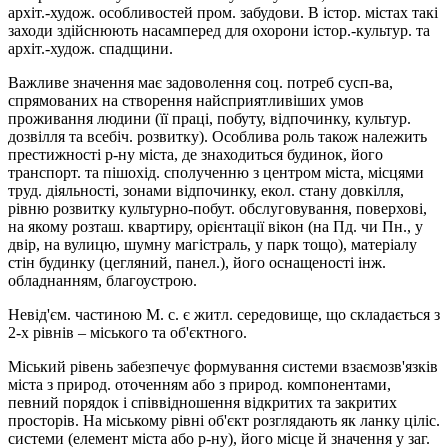
архіт.-худож. особливостей пром. забудови. В істор. містах такі
заходи здійснюють насамперед для охорони істор.-культур. та
архіт.-худож. спадщини.
Важливе значення має задоволення соц. потреб сусп-ва,
спрямованих на створення найсприятливіших умов
проживання людини (її праці, побуту, відпочинку, культур.
дозвілля та всебіч. розвитку). Особлива роль також належить
престижності р-ну міста, де знаходиться будинок, його
транспорт. та пішохід. сполученню з центром міста, місцями
труд. діяльності, зонами відпочинку, екол. стану довкілля,
рівню розвитку культурно-побут. обслуговування, поверхові,
на якому розташ. квартиру, орієнтації вікон (на Пд. чи Пн., у
двір, на вулицю, шумну магістраль, у парк тощо), матеріалу
стін будинку (цегляний, панел.), його оснащеності інж.
обладнанням, благоустрою.
Не­­від'єм. частиною М. с. є житл. середовище, що складається з
2-х рівнів – міського та об'єкт­ного.
Міський рівень забезпечує формування системи взаємо­зв'язків
міста з природ. оточенням або з природ. компонентами,
певний порядок і співвідношення відкритих та закритих
просторів. На міському рівні об'єкт розглядають як ланку ціліс.
системи (елемент міста або р-ну), його місце й значення у заг.