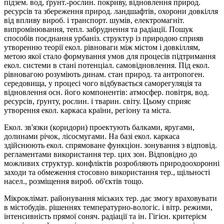
підзем. вод, ґрунт.-рослин. покриву, відновлення природ.
ресурсів та збереження природ. ландшафтів, охорони довкілля
від впливу вироб. і транспорт. шумів, електромагніт.
випромінювання, тепл. забруднення та радіації. Пошук
способів поєднання урбаніз. структур із природою сприяв
утворенню теорії екол. рівноваги між містом і довкіллям,
метою якої стало формування умов для процесів підтримання
екол. системи в стані потенціал. самовідновлення. Під екол.
рівновагою розуміють динам. стан природ. та антропоген.
середовища, у процесі чого відбувається саморегуляція та
відновлення осн. його компонентів: атмосфер. повітря, вод.
ресурсів, ґрунту, рослин. і тварин. світу. Цьому сприяє
утворення екол. каркаса країни, регіону та міста.
Екол. зв'яз­ки (коридори) проектують балками, яругами,
долинами річок, лісосмугами. На базі екол. каркаса
здійснюють екол. спрямоване функціон. зонування з відповід.
регламентами використання тер. цих зон. Відповідно до
можливих структур. конфліктів розробляють природоохоронні
заходи та обмеження стосовно використання тер., щільності
насел., розміщення вироб. об'єк­тів тощо.
Мікроклімат. районування міських тер. дає змогу враховувати
в містобудів. рішеннях температурно-вологіс. і вітр. режими,
інтенсивність прямої соняч. радіації та ін. Гігієн. критерієм