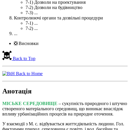
7-1) Дозволи на проектування
7-2) Дозволи на будівництво
7-3) ...
Контролюючі органи та дозвільні процедури
7-1) ...
7-2) ...
...
❎ Висновки
Back to Top
Back to Home
Анотація
МІСЬКЕ СЕРЕДОВИЩЕ
– сукупність природного і штучно
створеного матеріального середовищ, що виникає внаслідок
впливу урбанізаційних процесів на природне оточення.
У взаємодії з М. с. відбувається життєдіяльність людини. Гол.
факторами природ. середовища є повітр. і вод. басейни та