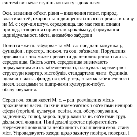
системі визначає ступінь контакту з довкіллям.
Осн. завдання об'єкт. рівня – виявлення позит. природ.
властивостей; охорона та підвищення їхнього сприятл. впливу
на М. с.; орг-ція штуч. середовища, що має певні ознаки
природ.; створення сприятл. мікроклімату; формування
індивідуальності міста, ансамблю забудови.
Поняття «житл. забудова» та «М. с.» поєднані комунікац.,
функціон., простор., психол. та соц. зв'язками. Порушення
будь-якого з них може призвести до неповноцінності житл.
середовища. Якість житл. середо­вища визначають
нормуванням житл. забезпеченості, планувал. параметрів і
структури квартир, містобудів. стандартами житл. будинків,
щільності житл. фонду, потреб у тер., а також забезпеченості
насел. закладами та підпр-вами культурно-побут.
обслуговування.
Серед гол. ознак якості М. с. – рац. розміщення місць
проживання насел. та їхній взаємозв'язок з об'єктами невироб.
сфери (торгівлі, культури, освіти, мед. обслуговування,
відпочинку тощо), вироб. підпр-вами та ін. об'єктами труд.
діяльності людини. Нині дедалі зростає пріоритетність
збереження довкілля та необхідність поліпшення екол. стану
міст. Упроваджують заходи щодо захисту повітря, поверхн. і