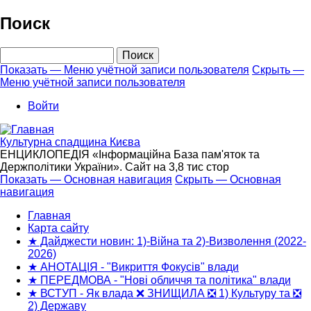
Перейти
Поиск
к
основному
Поиск
содержанию
Показать — Меню учётной записи пользователя
Скрыть —
Меню учётной записи пользователя
Меню
учётной
Войти
записи
пользователя
Культурна спадщина Києва
ЕНЦИКЛОПЕДІЯ «Інформаційна База пам'яток та
Держполітики України». Сайт на 3,8 тис стор
Показать — Основная навигация
Скрыть — Основная
навигация
Основная
навигация
Главная
Карта сайту
★ Дайджести новин: 1)-Війна та 2)-Визволення (2022-
2026)
★ АНОТАЦІЯ - "Викриття Фокусів" влади
★ ПЕРЕДМОВА - "Нові обличчя та політика" влади
★ ВСТУП - Як влада ❌ ЗНИЩИЛА ❎ 1) Культуру та ❎
2) Державу