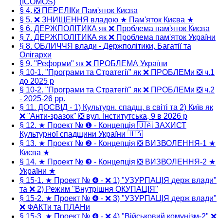
(ICOMOS)
§ 4. ❎ ПЕРЕЛІКи Пам'яток Києва
§ 5. ❌ ЗНИЩЕННЯ владою ★ Пам'яток Києва ★
§ 6. ДЕРЖПОЛІТИКА як ❌ Проблема пам'яток Києва
§ 7. ДЕРЖПОЛІТИКА як ❌ Проблема пам'яток України
§ 8. ОБЛИЧЧЯ влади - Держполітики, Багатії та
Олігархи
§ 9. "Реформи" як ❌ ПРОБЛЕМА України
§ 10-1. "Програми та Стратегії" як ❌ ПРОБЛЕМи ❎ ч.1
до 2025 р
§ 10-2. "Програми та Стратегії" як ❌ ПРОБЛЕМи ❎ ч.2
- 2025-26 рр.
§ 11. ДОСВІД - 1) Культурн. спадщ. в світі та 2) Київ як
❌ "Анти-зразок" ❎ вул. Інститутська, 9 в 2026 р
§ 12. ★ Проект № ❶ - Концепція 🇺🇦 ЗАХИСТ
Культурної спадщини України 🇺🇦
§ 13. ★ Проект № ❷ - Концепція ❎ ВИЗВОЛЕННЯ-1 ★
Києва ★
§ 14. ★ Проект № ❸ - Концепція ❎ ВИЗВОЛЕННЯ-2 ★
України ★
§ 15-1. ★ Проект № ❹ - ❌ 1) "УЗУРПАЦІЯ держ влади"
та ❌ 2) Режим "Внутрішня ОКУПАЦІЯ"
§ 15-2. ★ Проект № ❹ - ❌ 3) "УЗУРПАЦІЯ держ влади"
❌ ФАКТи та ПЛАНи
§ 15-3. ★ Проект № ❹ - ❌ 4) "Військовий комунізм-2" ❌