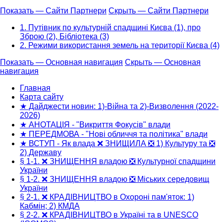
Показать — Сайти Партнери
Скрыть — Сайти Партнери
1. Путівник по культурній спадщині Києва (1), про
Зброю (2), Бібліотека (3)
2. Режими використання земель на території Києва (4)
Показать — Основная навигация
Скрыть — Основная
навигация
Основная
навигация
Главная
Карта сайту
★ Дайджести новин: 1)-Війна та 2)-Визволення (2022-
2026)
★ АНОТАЦІЯ - "Викриття Фокусів" влади
★ ПЕРЕДМОВА - "Нові обличчя та політика" влади
★ ВСТУП - Як влада ❌ ЗНИЩИЛА ❎ 1) Культуру та ❎
2) Державу
§ 1-1. ❌ ЗНИЩЕННЯ владою ❎ Культурної спадщини
України
§ 1-2. ❌ ЗНИЩЕННЯ владою ❎ Міських середовищ
України
§ 2-1. ❌ КРАДІВНИЦТВО в Охороні пам'яток: 1)
Кабмін; 2) КМДА
§ 2-2. ❌ КРАДІВНИЦТВО в Україні та в UNESCO