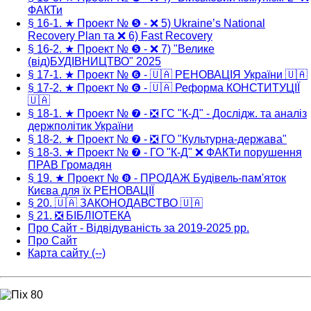
ФАКТи
§ 16-1. ★ Проект № ❺ - ❌ 5) Ukraine’s National
Recovery Plan та ❌ 6) Fast Recovery
§ 16-2. ★ Проект № ❺ - ❌ 7) "Велике
(від)БУДІВНИЦТВО" 2025
§ 17-1. ★ Проект № ❻ - 🇺🇦 РЕНОВАЦІЯ України 🇺🇦
§ 17-2. ★ Проект № ❻ - 🇺🇦 Реформа КОНСТИТУЦІЇ
🇺🇦
§ 18-1. ★ Проект № ❼ - ❎ ГС "К-Д" - Дослідж. та аналіз
держполітик України
§ 18-2. ★ Проект № ❼ - ❎ ГО "Культурна-держава"
§ 18-3. ★ Проект № ❼ - ГО "К-Д" ❌ ФАКТи порушення
ПРАВ Громадян
§ 19. ★ Проект № ❽ - ПРОДАЖ Будівель-пам'яток
Києва для їх РЕНОВАЦІЇ
§ 20. 🇺🇦 ЗАКОНОДАВСТВО 🇺🇦
§ 21. ❎ БІБЛІОТЕКА
Про Сайт - Відвідуваність за 2019-2025 рр.
Про Сайт
Карта сайту (--)