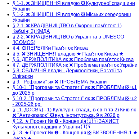
§ 1-1. ❌ ЗНИЩЕННЯ владою ❎ Культурної спадщини
України
§ 1-2. ❌ ЗНИЩЕННЯ владою ❎ Міських середовищ
України
§ 2-1. ❌ КРАДІВНИЦТВО в Охороні пам'яток: 1)
Кабмін; 2) КМДА
§ 2-2. ❌ КРАДІВНИЦТВО в Україні та в UNESCO
(ICOMOS)
§ 4. ❎ ПЕРЕЛІКи Пам'яток Києва
§ 5. ❌ ЗНИЩЕННЯ владою ★ Пам'яток Києва ★
§ 6. ДЕРЖПОЛІТИКА як ❌ Проблема пам'яток Києва
§ 7. ДЕРЖПОЛІТИКА як ❌ Проблема пам'яток України
§ 8. ОБЛИЧЧЯ влади - Держполітики, Багатії та
Олігархи
§ 9. "Реформи" як ❌ ПРОБЛЕМА України
§ 10-1. "Програми та Стратегії" як ❌ ПРОБЛЕМи ❎ ч.1
до 2025 р
§ 10-2. "Програми та Стратегії" як ❌ ПРОБЛЕМи ❎ ч.2
- 2025-26 рр.
§ 11. ДОСВІД - 1) Культурн. спадщ. в світі та 2) Київ як
❌ "Анти-зразок" ❎ вул. Інститутська, 9 в 2026 р
§ 12. ★ Проект № ❶ - Концепція 🇺🇦 ЗАХИСТ
Культурної спадщини України 🇺🇦
§ 13. ★ Проект № ❷ - Концепція ❎ ВИЗВОЛЕННЯ-1 ★
Києва ★