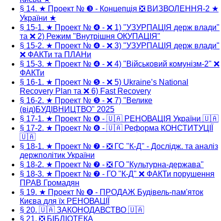
§ 14. ★ Проект № ❸ - Концепція ❎ ВИЗВОЛЕННЯ-2 ★
України ★
§ 15-1. ★ Проект № ❹ - ❌ 1) "УЗУРПАЦІЯ держ влади"
та ❌ 2) Режим "Внутрішня ОКУПАЦІЯ"
§ 15-2. ★ Проект № ❹ - ❌ 3) "УЗУРПАЦІЯ держ влади"
❌ ФАКТи та ПЛАНи
§ 15-3. ★ Проект № ❹ - ❌ 4) "Військовий комунізм-2" ❌
ФАКТи
§ 16-1. ★ Проект № ❺ - ❌ 5) Ukraine’s National
Recovery Plan та ❌ 6) Fast Recovery
§ 16-2. ★ Проект № ❺ - ❌ 7) "Велике
(від)БУДІВНИЦТВО" 2025
§ 17-1. ★ Проект № ❻ - 🇺🇦 РЕНОВАЦІЯ України 🇺🇦
§ 17-2. ★ Проект № ❻ - 🇺🇦 Реформа КОНСТИТУЦІЇ
🇺🇦
§ 18-1. ★ Проект № ❼ - ❎ ГС "К-Д" - Дослідж. та аналіз
держполітик України
§ 18-2. ★ Проект № ❼ - ❎ ГО "Культурна-держава"
§ 18-3. ★ Проект № ❼ - ГО "К-Д" ❌ ФАКТи порушення
ПРАВ Громадян
§ 19. ★ Проект № ❽ - ПРОДАЖ Будівель-пам'яток
Києва для їх РЕНОВАЦІЇ
§ 20. 🇺🇦 ЗАКОНОДАВСТВО 🇺🇦
§ 21. ❎ БІБЛІОТЕКА