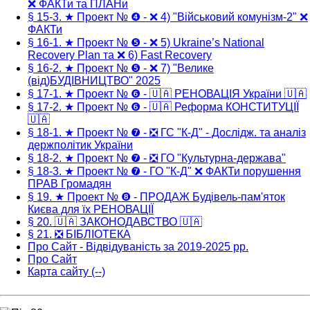
❌ ФАКТи та ПЛАНи
§ 15-3. ★ Проект № ❹ - ❌ 4) "Військовий комунізм-2" ❌
ФАКТи
§ 16-1. ★ Проект № ❺ - ❌ 5) Ukraine’s National
Recovery Plan та ❌ 6) Fast Recovery
§ 16-2. ★ Проект № ❺ - ❌ 7) "Велике
(від)БУДІВНИЦТВО" 2025
§ 17-1. ★ Проект № ❻ - 🇺🇦 РЕНОВАЦІЯ України 🇺🇦
§ 17-2. ★ Проект № ❻ - 🇺🇦 Реформа КОНСТИТУЦІЇ
🇺🇦
§ 18-1. ★ Проект № ❼ - ❎ ГС "К-Д" - Дослідж. та аналіз
держполітик України
§ 18-2. ★ Проект № ❼ - ❎ ГО "Культурна-держава"
§ 18-3. ★ Проект № ❼ - ГО "К-Д" ❌ ФАКТи порушення
ПРАВ Громадян
§ 19. ★ Проект № ❽ - ПРОДАЖ Будівель-пам'яток
Києва для їх РЕНОВАЦІЇ
§ 20. 🇺🇦 ЗАКОНОДАВСТВО 🇺🇦
§ 21. ❎ БІБЛІОТЕКА
Про Сайт - Відвідуваність за 2019-2025 рр.
Про Сайт
Карта сайту (--)