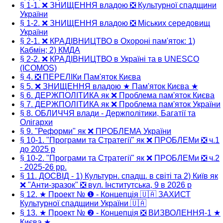
§ 1-1. ❌ ЗНИЩЕННЯ владою ❎ Культурної спадщини
України
§ 1-2. ❌ ЗНИЩЕННЯ владою ❎ Міських середовищ
України
§ 2-1. ❌ КРАДІВНИЦТВО в Охороні пам'яток: 1)
Кабмін; 2) КМДА
§ 2-2. ❌ КРАДІВНИЦТВО в Україні та в UNESCO
(ICOMOS)
§ 4. ❎ ПЕРЕЛІКи Пам'яток Києва
§ 5. ❌ ЗНИЩЕННЯ владою ★ Пам'яток Києва ★
§ 6. ДЕРЖПОЛІТИКА як ❌ Проблема пам'яток Києва
§ 7. ДЕРЖПОЛІТИКА як ❌ Проблема пам'яток України
§ 8. ОБЛИЧЧЯ влади - Держполітики, Багатії та
Олігархи
§ 9. "Реформи" як ❌ ПРОБЛЕМА України
§ 10-1. "Програми та Стратегії" як ❌ ПРОБЛЕМи ❎ ч.1
до 2025 р
§ 10-2. "Програми та Стратегії" як ❌ ПРОБЛЕМи ❎ ч.2
- 2025-26 рр.
§ 11. ДОСВІД - 1) Культурн. спадщ. в світі та 2) Київ як
❌ "Анти-зразок" ❎ вул. Інститутська, 9 в 2026 р
§ 12. ★ Проект № ❶ - Концепція 🇺🇦 ЗАХИСТ
Культурної спадщини України 🇺🇦
§ 13. ★ Проект № ❷ - Концепція ❎ ВИЗВОЛЕННЯ-1 ★
Києва ★