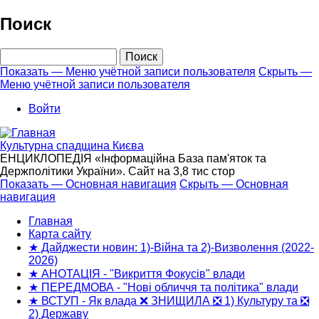
Перейти
Поиск
к
основному
Поиск
содержанию
Показать — Меню учётной записи пользователя
Скрыть —
Меню учётной записи пользователя
Меню
учётной
Войти
записи
пользователя
Культурна спадщина Києва
ЕНЦИКЛОПЕДІЯ «Інформаційна База пам'яток та
Держполітики України». Сайт на 3,8 тис стор
Показать — Основная навигация
Скрыть — Основная
навигация
Основная
навигация
Главная
Карта сайту
★ Дайджести новин: 1)-Війна та 2)-Визволення (2022-
2026)
★ АНОТАЦІЯ - "Викриття Фокусів" влади
★ ПЕРЕДМОВА - "Нові обличчя та політика" влади
★ ВСТУП - Як влада ❌ ЗНИЩИЛА ❎ 1) Культуру та ❎
2) Державу