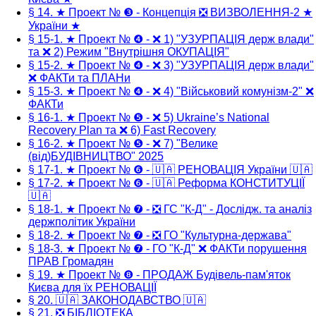
§ 14. ★ Проект № ❸ - Концепція ❎ ВИЗВОЛЕННЯ-2 ★
України ★
§ 15-1. ★ Проект № ❹ - ❌ 1) "УЗУРПАЦІЯ держ влади"
та ❌ 2) Режим "Внутрішня ОКУПАЦІЯ"
§ 15-2. ★ Проект № ❹ - ❌ 3) "УЗУРПАЦІЯ держ влади"
❌ ФАКТи та ПЛАНи
§ 15-3. ★ Проект № ❹ - ❌ 4) "Військовий комунізм-2" ❌
ФАКТи
§ 16-1. ★ Проект № ❺ - ❌ 5) Ukraine’s National
Recovery Plan та ❌ 6) Fast Recovery
§ 16-2. ★ Проект № ❺ - ❌ 7) "Велике
(від)БУДІВНИЦТВО" 2025
§ 17-1. ★ Проект № ❻ - 🇺🇦 РЕНОВАЦІЯ України 🇺🇦
§ 17-2. ★ Проект № ❻ - 🇺🇦 Реформа КОНСТИТУЦІЇ
🇺🇦
§ 18-1. ★ Проект № ❼ - ❎ ГС "К-Д" - Дослідж. та аналіз
держполітик України
§ 18-2. ★ Проект № ❼ - ❎ ГО "Культурна-держава"
§ 18-3. ★ Проект № ❼ - ГО "К-Д" ❌ ФАКТи порушення
ПРАВ Громадян
§ 19. ★ Проект № ❽ - ПРОДАЖ Будівель-пам'яток
Києва для їх РЕНОВАЦІЇ
§ 20. 🇺🇦 ЗАКОНОДАВСТВО 🇺🇦
§ 21. ❎ БІБЛІОТЕКА