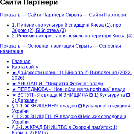
Сайти Партнери
Показать — Сайти Партнери
Скрыть — Сайти Партнери
1. Путівник по культурній спадщині Києва (1), про
Зброю (2), Бібліотека (3)
2. Режими використання земель на території Києва (4)
Показать — Основная навигация
Скрыть — Основная
навигация
Основная
навигация
Главная
Карта сайту
★ Дайджести новин: 1)-Війна та 2)-Визволення (2022-
2026)
★ АНОТАЦІЯ - "Викриття Фокусів" влади
★ ПЕРЕДМОВА - "Нові обличчя та політика" влади
★ ВСТУП - Як влада ❌ ЗНИЩИЛА ❎ 1) Культуру та ❎
2) Державу
§ 1-1. ❌ ЗНИЩЕННЯ владою ❎ Культурної спадщини
України
§ 1-2. ❌ ЗНИЩЕННЯ владою ❎ Міських середовищ
України
§ 2-1. ❌ КРАДІВНИЦТВО в Охороні пам'яток: 1)
Кабмін; 2) КМДА