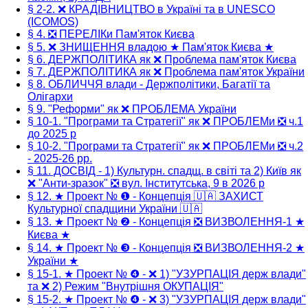
§ 2-2. ❌ КРАДІВНИЦТВО в Україні та в UNESCO
(ICOMOS)
§ 4. ❎ ПЕРЕЛІКи Пам'яток Києва
§ 5. ❌ ЗНИЩЕННЯ владою ★ Пам'яток Києва ★
§ 6. ДЕРЖПОЛІТИКА як ❌ Проблема пам'яток Києва
§ 7. ДЕРЖПОЛІТИКА як ❌ Проблема пам'яток України
§ 8. ОБЛИЧЧЯ влади - Держполітики, Багатії та
Олігархи
§ 9. "Реформи" як ❌ ПРОБЛЕМА України
§ 10-1. "Програми та Стратегії" як ❌ ПРОБЛЕМи ❎ ч.1
до 2025 р
§ 10-2. "Програми та Стратегії" як ❌ ПРОБЛЕМи ❎ ч.2
- 2025-26 рр.
§ 11. ДОСВІД - 1) Культурн. спадщ. в світі та 2) Київ як
❌ "Анти-зразок" ❎ вул. Інститутська, 9 в 2026 р
§ 12. ★ Проект № ❶ - Концепція 🇺🇦 ЗАХИСТ
Культурної спадщини України 🇺🇦
§ 13. ★ Проект № ❷ - Концепція ❎ ВИЗВОЛЕННЯ-1 ★
Києва ★
§ 14. ★ Проект № ❸ - Концепція ❎ ВИЗВОЛЕННЯ-2 ★
України ★
§ 15-1. ★ Проект № ❹ - ❌ 1) "УЗУРПАЦІЯ держ влади"
та ❌ 2) Режим "Внутрішня ОКУПАЦІЯ"
§ 15-2. ★ Проект № ❹ - ❌ 3) "УЗУРПАЦІЯ держ влади"