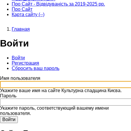
Про Сайт - Відвідуваність за 2019-2025 рр.
Про Сайт
Карта сайту (--)
Главная
Строка
Войти
навигации
Войти
(активная
Регистрация
вкладка)
Главные
Сбросить ваш пароль
вкладки
Имя пользователя
Укажите ваше имя на сайте Культурна спадщина Києва.
Пароль
Укажите пароль, соответствующий вашему имени
пользователя.