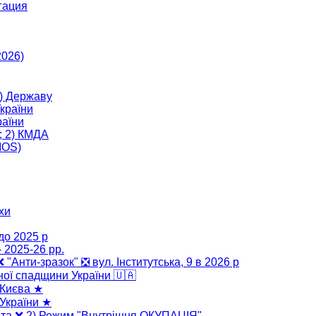
гация
2026)
) Державу
країни
аїни
; 2) КМДА
MOS)
хи
до 2025 р
 2025-26 рр.
 ❌ "Анти-зразок" ❎ вул. Інститутська, 9 в 2026 р
ної спадщини України 🇺🇦
 Києва ★
України ★
" та ❌ 2) Режим "Внутрішня ОКУПАЦІЯ"