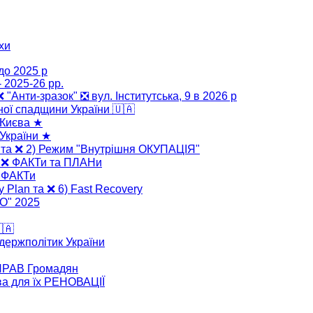
хи
до 2025 р
 2025-26 рр.
 ❌ "Анти-зразок" ❎ вул. Інститутська, 9 в 2026 р
ної спадщини України 🇺🇦
 Києва ★
України ★
" та ❌ 2) Режим "Внутрішня ОКУПАЦІЯ"
" ❌ ФАКТи та ПЛАНи
❌ ФАКТи
y Plan та ❌ 6) Fast Recovery
ВО" 2025
🇦
 держполітик України
 ПРАВ Громадян
ва для їх РЕНОВАЦІЇ