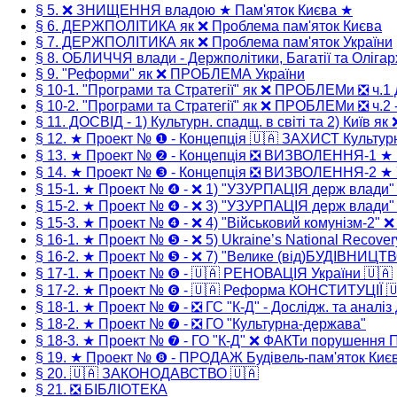
§ 5. ❌ ЗНИЩЕННЯ владою ★ Пам'яток Києва ★
§ 6. ДЕРЖПОЛІТИКА як ❌ Проблема пам'яток Києва
§ 7. ДЕРЖПОЛІТИКА як ❌ Проблема пам'яток України
§ 8. ОБЛИЧЧЯ влади - Держполітики, Багатії та Олігар
§ 9. "Реформи" як ❌ ПРОБЛЕМА України
§ 10-1. "Програми та Стратегії" як ❌ ПРОБЛЕМи ❎ ч.1 
§ 10-2. "Програми та Стратегії" як ❌ ПРОБЛЕМи ❎ ч.2 -
§ 11. ДОСВІД - 1) Культурн. спадщ. в світі та 2) Київ як
§ 12. ★ Проект № ❶ - Концепція 🇺🇦 ЗАХИСТ Культур
§ 13. ★ Проект № ❷ - Концепція ❎ ВИЗВОЛЕННЯ-1 ★
§ 14. ★ Проект № ❸ - Концепція ❎ ВИЗВОЛЕННЯ-2 ★ 
§ 15-1. ★ Проект № ❹ - ❌ 1) "УЗУРПАЦІЯ держ влади
§ 15-2. ★ Проект № ❹ - ❌ 3) "УЗУРПАЦІЯ держ влади
§ 15-3. ★ Проект № ❹ - ❌ 4) "Військовий комунізм-2" 
§ 16-1. ★ Проект № ❺ - ❌ 5) Ukraine’s National Recover
§ 16-2. ★ Проект № ❺ - ❌ 7) "Велике (від)БУДІВНИЦТ
§ 17-1. ★ Проект № ❻ - 🇺🇦 РЕНОВАЦІЯ України 🇺🇦
§ 17-2. ★ Проект № ❻ - 🇺🇦 Реформа КОНСТИТУЦІЇ 
§ 18-1. ★ Проект № ❼ - ❎ ГС "К-Д" - Дослідж. та аналіз
§ 18-2. ★ Проект № ❼ - ❎ ГО "Культурна-держава"
§ 18-3. ★ Проект № ❼ - ГО "К-Д" ❌ ФАКТи порушення
§ 19. ★ Проект № ❽ - ПРОДАЖ Будівель-пам'яток Киє
§ 20. 🇺🇦 ЗАКОНОДАВСТВО 🇺🇦
§ 21. ❎ БІБЛІОТЕКА