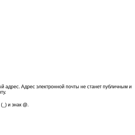
й адрес. Адрес электронной почты не станет публичным и
ту.
(_) и знак @.