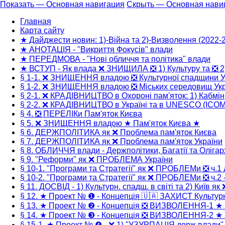
Показать — Основная навигация
Скрыть — Основная нави
Основная
Главная
навигация
Карта сайту
★ Дайджести новин: 1)-Війна та 2)-Визволення (2022-
★ АНОТАЦІЯ - "Викриття Фокусів" влади
★ ПЕРЕДМОВА - "Нові обличчя та політика" влади
★ ВСТУП - Як влада ❌ ЗНИЩИЛА ❎ 1) Культуру та ❎ 2
§ 1-1. ❌ ЗНИЩЕННЯ владою ❎ Культурної спадщини У
§ 1-2. ❌ ЗНИЩЕННЯ владою ❎ Міських середовищ Укр
§ 2-1. ❌ КРАДІВНИЦТВО в Охороні пам'яток: 1) Кабмін
§ 2-2. ❌ КРАДІВНИЦТВО в Україні та в UNESCO (ICO
§ 4. ❎ ПЕРЕЛІКи Пам'яток Києва
§ 5. ❌ ЗНИЩЕННЯ владою ★ Пам'яток Києва ★
§ 6. ДЕРЖПОЛІТИКА як ❌ Проблема пам'яток Києва
§ 7. ДЕРЖПОЛІТИКА як ❌ Проблема пам'яток України
§ 8. ОБЛИЧЧЯ влади - Держполітики, Багатії та Олігар
§ 9. "Реформи" як ❌ ПРОБЛЕМА України
§ 10-1. "Програми та Стратегії" як ❌ ПРОБЛЕМи ❎ ч.1 
§ 10-2. "Програми та Стратегії" як ❌ ПРОБЛЕМи ❎ ч.2 -
§ 11. ДОСВІД - 1) Культурн. спадщ. в світі та 2) Київ як
§ 12. ★ Проект № ❶ - Концепція 🇺🇦 ЗАХИСТ Культур
§ 13. ★ Проект № ❷ - Концепція ❎ ВИЗВОЛЕННЯ-1 ★
§ 14. ★ Проект № ❸ - Концепція ❎ ВИЗВОЛЕННЯ-2 ★ 
§ 15-1. ★ Проект № ❹ - ❌ 1) "УЗУРПАЦІЯ держ влади