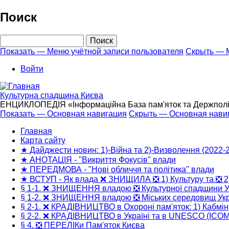
Перейти
Поиск
к
основному
Поиск
содержанию
Показать — Меню учётной записи пользователя
Скрыть — М
Меню
Войти
учётной
записи
Культурна спадщина Києва
пользователя
ЕНЦИКЛОПЕДІЯ «Інформаційна База пам'яток та Держполітик
Показать — Основная навигация
Скрыть — Основная нави
Основная
Главная
навигация
Карта сайту
★ Дайджести новин: 1)-Війна та 2)-Визволення (2022-
★ АНОТАЦІЯ - "Викриття Фокусів" влади
★ ПЕРЕДМОВА - "Нові обличчя та політика" влади
★ ВСТУП - Як влада ❌ ЗНИЩИЛА ❎ 1) Культуру та ❎ 2
§ 1-1. ❌ ЗНИЩЕННЯ владою ❎ Культурної спадщини У
§ 1-2. ❌ ЗНИЩЕННЯ владою ❎ Міських середовищ Укр
§ 2-1. ❌ КРАДІВНИЦТВО в Охороні пам'яток: 1) Кабмін
§ 2-2. ❌ КРАДІВНИЦТВО в Україні та в UNESCO (ICO
§ 4. ❎ ПЕРЕЛІКи Пам'яток Києва