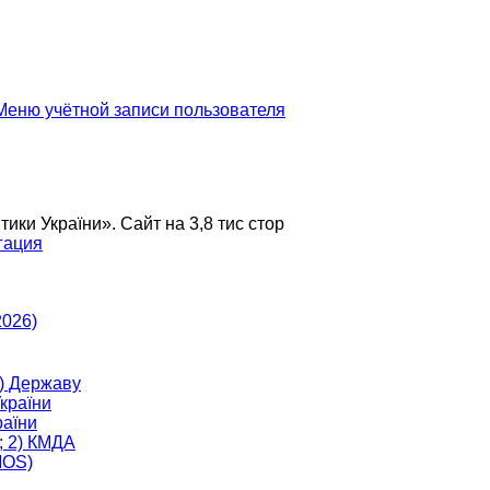
еню учётной записи пользователя
и України». Сайт на 3,8 тис стор
гация
2026)
) Державу
країни
аїни
; 2) КМДА
MOS)