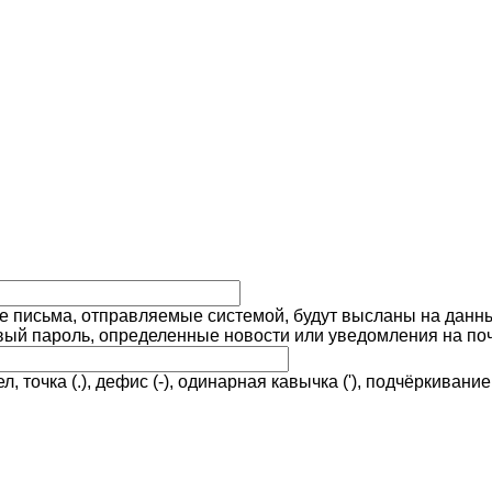
е письма, отправляемые системой, будут высланы на данны
овый пароль, определенные новости или уведомления на поч
очка (.), дефис (-), одинарная кавычка ('), подчёркивание 