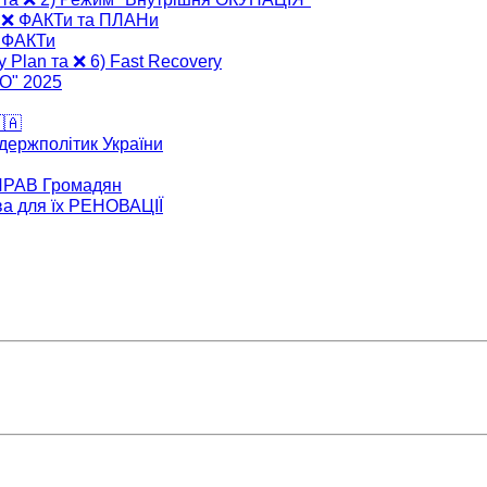
" ❌ ФАКТи та ПЛАНи
❌ ФАКТи
y Plan та ❌ 6) Fast Recovery
ВО" 2025
🇦
 держполітик України
 ПРАВ Громадян
ва для їх РЕНОВАЦІЇ