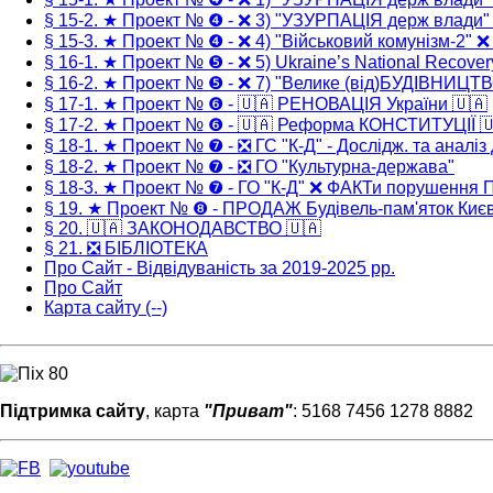
§ 15-2. ★ Проект № ❹ - ❌ 3) "УЗУРПАЦІЯ держ влади
§ 15-3. ★ Проект № ❹ - ❌ 4) "Військовий комунізм-2" 
§ 16-1. ★ Проект № ❺ - ❌ 5) Ukraine’s National Recover
§ 16-2. ★ Проект № ❺ - ❌ 7) "Велике (від)БУДІВНИЦТ
§ 17-1. ★ Проект № ❻ - 🇺🇦 РЕНОВАЦІЯ України 🇺🇦
§ 17-2. ★ Проект № ❻ - 🇺🇦 Реформа КОНСТИТУЦІЇ 
§ 18-1. ★ Проект № ❼ - ❎ ГС "К-Д" - Дослідж. та аналіз
§ 18-2. ★ Проект № ❼ - ❎ ГО "Культурна-держава"
§ 18-3. ★ Проект № ❼ - ГО "К-Д" ❌ ФАКТи порушення
§ 19. ★ Проект № ❽ - ПРОДАЖ Будівель-пам'яток Киє
§ 20. 🇺🇦 ЗАКОНОДАВСТВО 🇺🇦
§ 21. ❎ БІБЛІОТЕКА
Про Сайт - Відвідуваність за 2019-2025 рр.
Про Сайт
Карта сайту (--)
Підтримка сайту
, карта
"Приват"
: 5168 7456 1278 8882