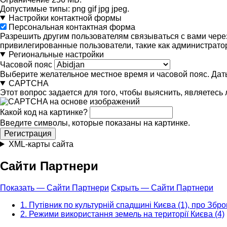
Допустимые типы: png gif jpg jpeg.
Настройки контактной формы
Персональная контактная форма
Разрешить другим пользователям связываться с вами чере
привилегированные пользователи, такие как администратор
Региональные настройки
Часовой пояс
Выберите желательное местное время и часовой пояс. Даты
CAPTCHA
Этот вопрос задается для того, чтобы выяснить, являетесь
Какой код на картинке?
Введите символы, которые показаны на картинке.
XML-карты сайта
Сайти Партнери
Показать — Сайти Партнери
Скрыть — Сайти Партнери
1. Путівник по культурній спадщині Києва (1), про Зброю
2. Режими використання земель на території Києва (4)