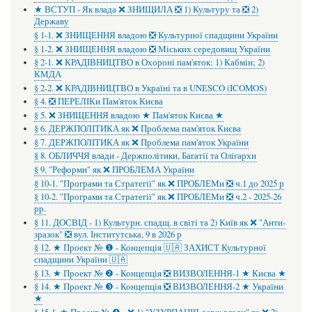
★ ВСТУП - Як влада ❌ ЗНИЩИЛА ❎ 1) Культуру та ❎ 2)
Державу
§ 1-1. ❌ ЗНИЩЕННЯ владою ❎ Культурної спадщини України
§ 1-2. ❌ ЗНИЩЕННЯ владою ❎ Міських середовищ України
§ 2-1. ❌ КРАДІВНИЦТВО в Охороні пам'яток: 1) Кабмін; 2)
КМДА
§ 2-2. ❌ КРАДІВНИЦТВО в Україні та в UNESCO (ICOMOS)
§ 4. ❎ ПЕРЕЛІКи Пам'яток Києва
§ 5. ❌ ЗНИЩЕННЯ владою ★ Пам'яток Києва ★
§ 6. ДЕРЖПОЛІТИКА як ❌ Проблема пам'яток Києва
§ 7. ДЕРЖПОЛІТИКА як ❌ Проблема пам'яток України
§ 8. ОБЛИЧЧЯ влади - Держполітики, Багатії та Олігархи
§ 9. "Реформи" як ❌ ПРОБЛЕМА України
§ 10-1. "Програми та Стратегії" як ❌ ПРОБЛЕМи ❎ ч.1 до 2025 р
§ 10-2. "Програми та Стратегії" як ❌ ПРОБЛЕМи ❎ ч.2 - 2025-26
рр.
§ 11. ДОСВІД - 1) Культурн. спадщ. в світі та 2) Київ як ❌ "Анти-
зразок" ❎ вул. Інститутська, 9 в 2026 р
§ 12. ★ Проект № ❶ - Концепція 🇺🇦 ЗАХИСТ Культурної
спадщини України 🇺🇦
§ 13. ★ Проект № ❷ - Концепція ❎ ВИЗВОЛЕННЯ-1 ★ Києва ★
§ 14. ★ Проект № ❸ - Концепція ❎ ВИЗВОЛЕННЯ-2 ★ України
★