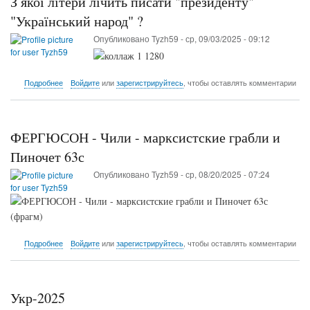
З якої літери лічить писати "президенту"
писати
"прем'єр-
"Український народ" ?
міністру"
Опубликовано
Tyzh59
-
ср, 09/03/2025 - 09:12
"Український
народ"
?
о
Подробнее
Войдите
или
зарегистрируйтесь
, чтобы оставлять комментарии
З
якої
літери
лічить
ФЕРГЮСОН - Чили - марксистские грабли и
писати
"президенту"
Пиночет 63с
"Український
Опубликовано
Tyzh59
-
ср, 08/20/2025 - 07:24
народ"
?
о
Подробнее
Войдите
или
зарегистрируйтесь
, чтобы оставлять комментарии
ФЕРГЮСОН
-
Чили
-
Укр-2025
марксистские