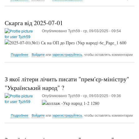
Як
українцям
в
2021
Скарга від 2025-07-01
відмовили
в
Опубликовано
Tyzh59
-
ср, 09/03/2025 - 09:54
праві
юридично
бути
"корінним
о
Подробнее
Войдите
или
зарегистрируйтесь
, чтобы оставлять комментарии
народом
Скарга
України"...
від
2025-
07-
З якої літери лічить писати "прем'єр-міністру"
01
"Український народ" ?
Опубликовано
Tyzh59
-
ср, 09/03/2025 - 09:36
о
Подробнее
Войдите
или
зарегистрируйтесь
, чтобы оставлять комментарии
З
якої
літери
лічить