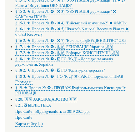
§ 15-1. ★ Проект № ❹ - ❌ 1) "УЗУРПАЦІЯ держ влади" та ❌ 2)
Режим "Внутрішня ОКУПАЦІЯ"
§ 15-2. ★ Проект № ❹ - ❌ 3) "УЗУРПАЦІЯ держ влади" ❌
ФАКТи та ПЛАНи
§ 15-3. ★ Проект № ❹ - ❌ 4) "Військовий комунізм-2" ❌ ФАКТи
§ 16-1. ★ Проект № ❺ - ❌ 5) Ukraine’s National Recovery Plan та ❌
6) Fast Recovery
§ 16-2. ★ Проект № ❺ - ❌ 7) "Велике (від)БУДІВНИЦТВО" 2025
§ 17-1. ★ Проект № ❻ - 🇺🇦 РЕНОВАЦІЯ України 🇺🇦
§ 17-2. ★ Проект № ❻ - 🇺🇦 Реформа КОНСТИТУЦІЇ 🇺🇦
§ 18-1. ★ Проект № ❼ - ❎ ГС "К-Д" - Дослідж. та аналіз
держполітик України
§ 18-2. ★ Проект № ❼ - ❎ ГО "Культурна-держава"
§ 18-3. ★ Проект № ❼ - ГО "К-Д" ❌ ФАКТи порушення ПРАВ
Громадян
§ 19. ★ Проект № ❽ - ПРОДАЖ Будівель-пам'яток Києва для їх
РЕНОВАЦІЇ
§ 20. 🇺🇦 ЗАКОНОДАВСТВО 🇺🇦
§ 21. ❎ БІБЛІОТЕКА
Про Сайт - Відвідуваність за 2019-2025 рр.
Про Сайт
Карта сайту (--)