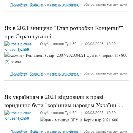
о
Подробнее
Войдите
или
зарегистрируйтесь
, чтобы оставлять комментарии
Як
в
2023-
12-
Як в 2021 знищено "Етап розробки Концепції"
29
українцям
при Стратегуванні
відмовили
Опубликовано
Tyzh59
-
ср, 09/03/2025 - 18:22
в
протермінуванні
"мораторію
на
оплату
заборгованості
о
Подробнее
Войдите
или
зарегистрируйтесь
, чтобы оставлять комментарии
за
Як
ЖКХ"
в
2021
знищено
Як українцям в 2021 відмовили в праві
"Етап
розробки
юридично бути "корінним народом України"...
Концепції"
Опубликовано
Tyzh59
-
ср, 09/03/2025 - 10:39
при
Стратегуванні
о
Подробнее
Войдите
или
зарегистрируйтесь
, чтобы оставлять комментарии