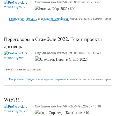
грабли
Опубликовано
Tyzh59
-
вс, 06/01/2025 - 09:47
и
Пиночет
63с
о
Подробнее
Войдите
или
зарегистрируйтесь
, чтобы оставлять комментарии
Укр-2025
Переговоры в Стамбуле 2022. Текст проекта
договора
Опубликовано
Tyzh59
-
вт, 05/13/2025 - 15:49
Текст проекта договора:
о
Подробнее
Войдите
или
зарегистрируйтесь
, чтобы оставлять комментарии
Переговоры
в
Стамбуле
2022.
WtF?!!...
Текст
проекта
Опубликовано
Tyzh59
-
сб, 04/26/2025 - 10:36
договора