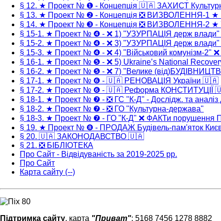
§ 12. ★ Проект № ❶ - Концепція 🇺🇦 ЗАХИСТ Культур
§ 13. ★ Проект № ❷ - Концепція ❎ ВИЗВОЛЕННЯ-1 ★
§ 14. ★ Проект № ❸ - Концепція ❎ ВИЗВОЛЕННЯ-2 ★ 
§ 15-1. ★ Проект № ❹ - ❌ 1) "УЗУРПАЦІЯ держ влади
§ 15-2. ★ Проект № ❹ - ❌ 3) "УЗУРПАЦІЯ держ влади
§ 15-3. ★ Проект № ❹ - ❌ 4) "Військовий комунізм-2" 
§ 16-1. ★ Проект № ❺ - ❌ 5) Ukraine’s National Recover
§ 16-2. ★ Проект № ❺ - ❌ 7) "Велике (від)БУДІВНИЦТ
§ 17-1. ★ Проект № ❻ - 🇺🇦 РЕНОВАЦІЯ України 🇺🇦
§ 17-2. ★ Проект № ❻ - 🇺🇦 Реформа КОНСТИТУЦІЇ 
§ 18-1. ★ Проект № ❼ - ❎ ГС "К-Д" - Дослідж. та аналіз
§ 18-2. ★ Проект № ❼ - ❎ ГО "Культурна-держава"
§ 18-3. ★ Проект № ❼ - ГО "К-Д" ❌ ФАКТи порушення
§ 19. ★ Проект № ❽ - ПРОДАЖ Будівель-пам'яток Киє
§ 20. 🇺🇦 ЗАКОНОДАВСТВО 🇺🇦
§ 21. ❎ БІБЛІОТЕКА
Про Сайт - Відвідуваність за 2019-2025 рр.
Про Сайт
Карта сайту (--)
Підтримка сайту
, карта
"Приват"
: 5168 7456 1278 8882