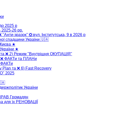
хи
до 2025 р
 2025-26 рр.
 ❌ "Анти-зразок" ❎ вул. Інститутська, 9 в 2026 р
ної спадщини України 🇺🇦
 Києва ★
України ★
" та ❌ 2) Режим "Внутрішня ОКУПАЦІЯ"
" ❌ ФАКТи та ПЛАНи
❌ ФАКТи
y Plan та ❌ 6) Fast Recovery
ВО" 2025
🇦
 держполітик України
 ПРАВ Громадян
ва для їх РЕНОВАЦІЇ