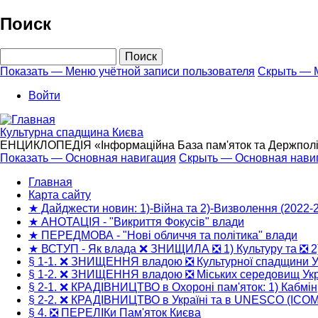
Перейти
Поиск
к
основному
Поиск
содержанию
Показать — Меню учётной записи пользователя
Скрыть — М
Меню
Войти
учётной
записи
Культурна спадщина Києва
пользователя
ЕНЦИКЛОПЕДІЯ «Інформаційна База пам'яток та Держполітик
Показать — Основная навигация
Скрыть — Основная нави
Основная
Главная
навигация
Карта сайту
★ Дайджести новин: 1)-Війна та 2)-Визволення (2022-
★ АНОТАЦІЯ - "Викриття Фокусів" влади
★ ПЕРЕДМОВА - "Нові обличчя та політика" влади
★ ВСТУП - Як влада ❌ ЗНИЩИЛА ❎ 1) Культуру та ❎ 2
§ 1-1. ❌ ЗНИЩЕННЯ владою ❎ Культурної спадщини У
§ 1-2. ❌ ЗНИЩЕННЯ владою ❎ Міських середовищ Укр
§ 2-1. ❌ КРАДІВНИЦТВО в Охороні пам'яток: 1) Кабмін
§ 2-2. ❌ КРАДІВНИЦТВО в Україні та в UNESCO (ICO
§ 4. ❎ ПЕРЕЛІКи Пам'яток Києва