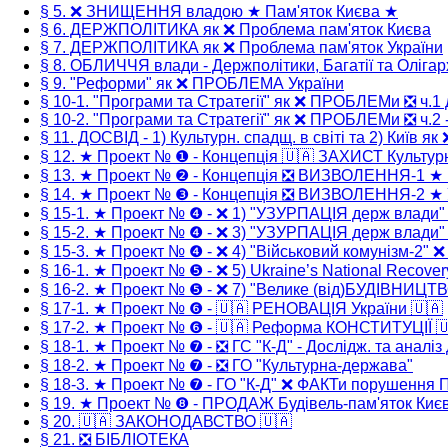
§ 5. ❌ ЗНИЩЕННЯ владою ★ Пам'яток Києва ★
§ 6. ДЕРЖПОЛІТИКА як ❌ Проблема пам'яток Києва
§ 7. ДЕРЖПОЛІТИКА як ❌ Проблема пам'яток України
§ 8. ОБЛИЧЧЯ влади - Держполітики, Багатії та Олігар
§ 9. "Реформи" як ❌ ПРОБЛЕМА України
§ 10-1. "Програми та Стратегії" як ❌ ПРОБЛЕМи ❎ ч.1 
§ 10-2. "Програми та Стратегії" як ❌ ПРОБЛЕМи ❎ ч.2 -
§ 11. ДОСВІД - 1) Культурн. спадщ. в світі та 2) Київ як
§ 12. ★ Проект № ❶ - Концепція 🇺🇦 ЗАХИСТ Культур
§ 13. ★ Проект № ❷ - Концепція ❎ ВИЗВОЛЕННЯ-1 ★
§ 14. ★ Проект № ❸ - Концепція ❎ ВИЗВОЛЕННЯ-2 ★ 
§ 15-1. ★ Проект № ❹ - ❌ 1) "УЗУРПАЦІЯ держ влади
§ 15-2. ★ Проект № ❹ - ❌ 3) "УЗУРПАЦІЯ держ влади
§ 15-3. ★ Проект № ❹ - ❌ 4) "Військовий комунізм-2" 
§ 16-1. ★ Проект № ❺ - ❌ 5) Ukraine’s National Recover
§ 16-2. ★ Проект № ❺ - ❌ 7) "Велике (від)БУДІВНИЦТ
§ 17-1. ★ Проект № ❻ - 🇺🇦 РЕНОВАЦІЯ України 🇺🇦
§ 17-2. ★ Проект № ❻ - 🇺🇦 Реформа КОНСТИТУЦІЇ 
§ 18-1. ★ Проект № ❼ - ❎ ГС "К-Д" - Дослідж. та аналіз
§ 18-2. ★ Проект № ❼ - ❎ ГО "Культурна-держава"
§ 18-3. ★ Проект № ❼ - ГО "К-Д" ❌ ФАКТи порушення
§ 19. ★ Проект № ❽ - ПРОДАЖ Будівель-пам'яток Киє
§ 20. 🇺🇦 ЗАКОНОДАВСТВО 🇺🇦
§ 21. ❎ БІБЛІОТЕКА