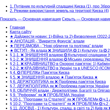
1. Путівник по культурній спадщині Києва (1), про Зброю
2. Режими використання земель на території Києва (4)
Показать — Основная навигация
Скрыть — Основная нави
Основная
Главная
навигация
Карта сайту
★ Дайджести новин: 1)-Війна та 2)-Визволення (2022-
★ АНОТАЦІЯ - "Викриття Фокусів" влади
★ ПЕРЕДМОВА - "Нові обличчя та політика" влади
★ ВСТУП - Як влада ❌ ЗНИЩИЛА ❎ 1) Культуру та ❎ 2
§ 1-1. ❌ ЗНИЩЕННЯ владою ❎ Культурної спадщини У
§ 1-2. ❌ ЗНИЩЕННЯ владою ❎ Міських середовищ Укр
§ 2-1. ❌ КРАДІВНИЦТВО в Охороні пам'яток: 1) Кабмін
§ 2-2. ❌ КРАДІВНИЦТВО в Україні та в UNESCO (ICO
§ 4. ❎ ПЕРЕЛІКи Пам'яток Києва
§ 5. ❌ ЗНИЩЕННЯ владою ★ Пам'яток Києва ★
§ 6. ДЕРЖПОЛІТИКА як ❌ Проблема пам'яток Києва
§ 7. ДЕРЖПОЛІТИКА як ❌ Проблема пам'яток України
§ 8. ОБЛИЧЧЯ влади - Держполітики, Багатії та Олігар
§ 9. "Реформи" як ❌ ПРОБЛЕМА України
§ 10-1. "Програми та Стратегії" як ❌ ПРОБЛЕМи ❎ ч.1 
§ 10-2. "Програми та Стратегії" як ❌ ПРОБЛЕМи ❎ ч.2 -
§ 11. ДОСВІД - 1) Культурн. спадщ. в світі та 2) Київ як