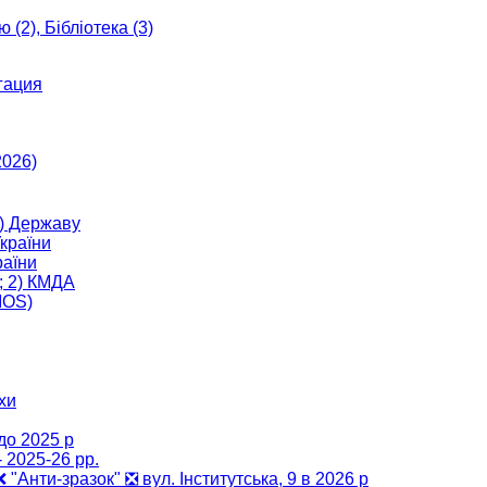
 (2), Бібліотека (3)
гация
2026)
) Державу
країни
аїни
; 2) КМДА
MOS)
хи
до 2025 р
 2025-26 рр.
 ❌ "Анти-зразок" ❎ вул. Інститутська, 9 в 2026 р