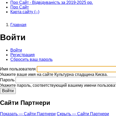
Про Сайт - Відвідуваність за 2019-2025 рр.
Про Сайт
Карта сайту (--)
Главная
Строка
Войти
навигации
Войти
(активная
Регистрация
вкладка)
Главные
Сбросить ваш пароль
вкладки
Имя пользователя
Укажите ваше имя на сайте Культурна спадщина Києва.
Пароль
Укажите пароль, соответствующий вашему имени пользова
Сайти Партнери
Показать — Сайти Партнери
Скрыть — Сайти Партнери