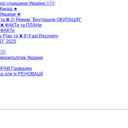
ної спадщини України 🇺🇦
 Києва ★
України ★
" та ❌ 2) Режим "Внутрішня ОКУПАЦІЯ"
" ❌ ФАКТи та ПЛАНи
❌ ФАКТи
y Plan та ❌ 6) Fast Recovery
ВО" 2025
🇦
 держполітик України
 ПРАВ Громадян
ва для їх РЕНОВАЦІЇ