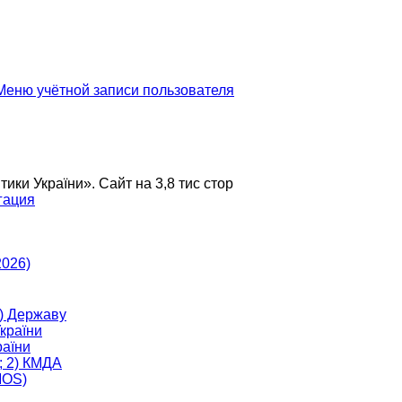
еню учётной записи пользователя
и України». Сайт на 3,8 тис стор
гация
2026)
) Державу
країни
аїни
; 2) КМДА
MOS)