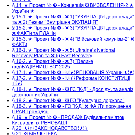
§ 14. ★ Проект № ❸ - Концепція ❎ ВИЗВОЛЕННЯ-2 ★
України ★
§ 15-1. ★ Проект № ❹ - ❌ 1) "УЗУРПАЦІЯ держ влади"
та ❌ 2) Режим "Внутрішня ОКУПАЦІЯ"
§ 15-2. ★ Проект № ❹ - ❌ 3) "УЗУРПАЦІЯ держ влади"
❌ ФАКТи та ПЛАНи
§ 15-3. ★ Проект № ❹ - ❌ 4) "Військовий комунізм-2" ❌
ФАКТи
§ 16-1. ★ Проект № ❺ - ❌ 5) Ukraine’s National
Recovery Plan та ❌ 6) Fast Recovery
§ 16-2. ★ Проект № ❺ - ❌ 7) "Велике
(від)БУДІВНИЦТВО" 2025
§ 17-1. ★ Проект № ❻ - 🇺🇦 РЕНОВАЦІЯ України 🇺🇦
§ 17-2. ★ Проект № ❻ - 🇺🇦 Реформа КОНСТИТУЦІЇ
🇺🇦
§ 18-1. ★ Проект № ❼ - ❎ ГС "К-Д" - Дослідж. та аналіз
держполітик України
§ 18-2. ★ Проект № ❼ - ❎ ГО "Культурна-держава"
§ 18-3. ★ Проект № ❼ - ГО "К-Д" ❌ ФАКТи порушення
ПРАВ Громадян
§ 19. ★ Проект № ❽ - ПРОДАЖ Будівель-пам'яток
Києва для їх РЕНОВАЦІЇ
§ 20. 🇺🇦 ЗАКОНОДАВСТВО 🇺🇦
§ 21. ❎ БІБЛІОТЕКА