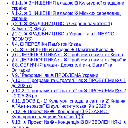
§ 1-1. ❌ ЗНИЩЕННЯ владою ❎ Культурної спадщини
України
§ 1-2. ❌ ЗНИЩЕННЯ владою ❎ Міських середовищ
України
§ 2-1. ❌ КРАДІВНИЦТВО в Охороні пам'яток: 1)
Кабмін; 2) КМДА
§ 2-2. ❌ КРАДІВНИЦТВО в Україні та в UNESCO
(ICOMOS)
§ 4. ❎ ПЕРЕЛІКи Пам'яток Києва
§ 5. ❌ ЗНИЩЕННЯ владою ★ Пам'яток Києва ★
§ 6. ДЕРЖПОЛІТИКА як ❌ Проблема пам'яток Києва
§ 7. ДЕРЖПОЛІТИКА як ❌ Проблема пам'яток України
§ 8. ОБЛИЧЧЯ влади - Держполітики, Багатії та
Олігархи
§ 9. "Реформи" як ❌ ПРОБЛЕМА України
§ 10-1. "Програми та Стратегії" як ❌ ПРОБЛЕМи ❎ ч.1
до 2025 р
§ 10-2. "Програми та Стратегії" як ❌ ПРОБЛЕМи ❎ ч.2
- 2025-26 рр.
§ 11. ДОСВІД - 1) Культурн. спадщ. в світі та 2) Київ як
❌ "Анти-зразок" ❎ вул. Інститутська, 9 в 2026 р
§ 12. ★ Проект № ❶ - Концепція 🇺🇦 ЗАХИСТ
Культурної спадщини України 🇺🇦
§ 13. ★ Проект № ❷ - Концепція ❎ ВИЗВОЛЕННЯ-1 ★
Києва ★