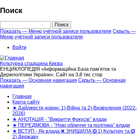
Перейти
Поиск
к
основному
Поиск
содержанию
Показать — Меню учётной записи пользователя
Скрыть —
Меню учётной записи пользователя
Меню
учётной
Войти
записи
пользователя
Культурна спадщина Києва
ЕНЦИКЛОПЕДІЯ «Інформаційна База пам'яток та
Держполітики України». Сайт на 3,8 тис стор
Показать — Основная навигация
Скрыть — Основная
навигация
Основная
навигация
Главная
Карта сайту
★ Дайджести новин: 1)-Війна та 2)-Визволення (2022-
2026)
★ АНОТАЦІЯ - "Викриття Фокусів" влади
★ ПЕРЕДМОВА - "Нові обличчя та політика" влади
★ ВСТУП - Як влада ❌ ЗНИЩИЛА ❎ 1) Культуру та ❎
2) Державу