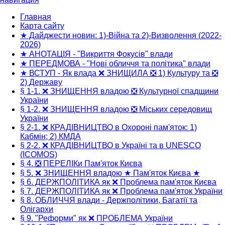
Основная
навигация
Главная
Карта сайту
★ Дайджести новин: 1)-Війна та 2)-Визволення (2022-
2026)
★ АНОТАЦІЯ - "Викриття Фокусів" влади
★ ПЕРЕДМОВА - "Нові обличчя та політика" влади
★ ВСТУП - Як влада ❌ ЗНИЩИЛА ❎ 1) Культуру та ❎
2) Державу
§ 1-1. ❌ ЗНИЩЕННЯ владою ❎ Культурної спадщини
України
§ 1-2. ❌ ЗНИЩЕННЯ владою ❎ Міських середовищ
України
§ 2-1. ❌ КРАДІВНИЦТВО в Охороні пам'яток: 1)
Кабмін; 2) КМДА
§ 2-2. ❌ КРАДІВНИЦТВО в Україні та в UNESCO
(ICOMOS)
§ 4. ❎ ПЕРЕЛІКи Пам'яток Києва
§ 5. ❌ ЗНИЩЕННЯ владою ★ Пам'яток Києва ★
§ 6. ДЕРЖПОЛІТИКА як ❌ Проблема пам'яток Києва
§ 7. ДЕРЖПОЛІТИКА як ❌ Проблема пам'яток України
§ 8. ОБЛИЧЧЯ влади - Держполітики, Багатії та
Олігархи
§ 9. "Реформи" як ❌ ПРОБЛЕМА України