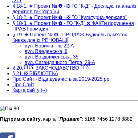
🇺🇦
§ 18-1. ★ Проект № ❼ - ❎ ГС "К-Д" - Дослідж. та аналіз
держполітик України
§ 18-2. ★ Проект № ❼ - ❎ ГО "Культурна-держава"
§ 18-3. ★ Проект № ❼ - ГО "К-Д" ❌ ФАКТи порушення
ПРАВ Громадян
§ 19. ★ Проект № ❽ - ПРОДАЖ Будівель-пам'яток
Києва для їх РЕНОВАЦІЇ
вул. Боричів Тік, 22-А
вул. Введенська, 8
вул. Воздвиженська, 35
вул. Сагайдачного Петра, 29-А
§ 20. 🇺🇦 ЗАКОНОДАВСТВО 🇺🇦
§ 21. ❎ БІБЛІОТЕКА
Про Сайт - Відвідуваність за 2019-2025 рр.
Про Сайт
Карта сайту (--)
Підтримка сайту
, карта
"Приват"
: 5168 7456 1278 8882