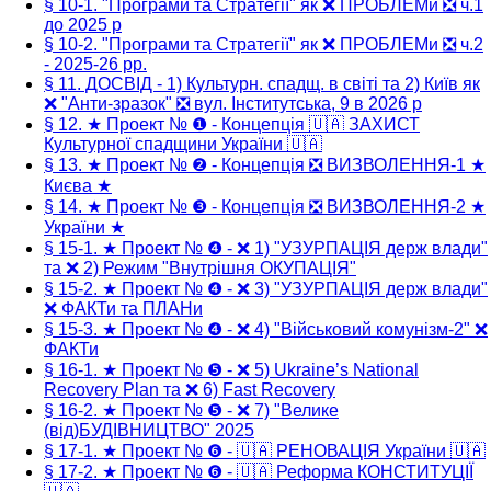
§ 10-1. "Програми та Стратегії" як ❌ ПРОБЛЕМи ❎ ч.1
до 2025 р
§ 10-2. "Програми та Стратегії" як ❌ ПРОБЛЕМи ❎ ч.2
- 2025-26 рр.
§ 11. ДОСВІД - 1) Культурн. спадщ. в світі та 2) Київ як
❌ "Анти-зразок" ❎ вул. Інститутська, 9 в 2026 р
§ 12. ★ Проект № ❶ - Концепція 🇺🇦 ЗАХИСТ
Культурної спадщини України 🇺🇦
§ 13. ★ Проект № ❷ - Концепція ❎ ВИЗВОЛЕННЯ-1 ★
Києва ★
§ 14. ★ Проект № ❸ - Концепція ❎ ВИЗВОЛЕННЯ-2 ★
України ★
§ 15-1. ★ Проект № ❹ - ❌ 1) "УЗУРПАЦІЯ держ влади"
та ❌ 2) Режим "Внутрішня ОКУПАЦІЯ"
§ 15-2. ★ Проект № ❹ - ❌ 3) "УЗУРПАЦІЯ держ влади"
❌ ФАКТи та ПЛАНи
§ 15-3. ★ Проект № ❹ - ❌ 4) "Військовий комунізм-2" ❌
ФАКТи
§ 16-1. ★ Проект № ❺ - ❌ 5) Ukraine’s National
Recovery Plan та ❌ 6) Fast Recovery
§ 16-2. ★ Проект № ❺ - ❌ 7) "Велике
(від)БУДІВНИЦТВО" 2025
§ 17-1. ★ Проект № ❻ - 🇺🇦 РЕНОВАЦІЯ України 🇺🇦
§ 17-2. ★ Проект № ❻ - 🇺🇦 Реформа КОНСТИТУЦІЇ