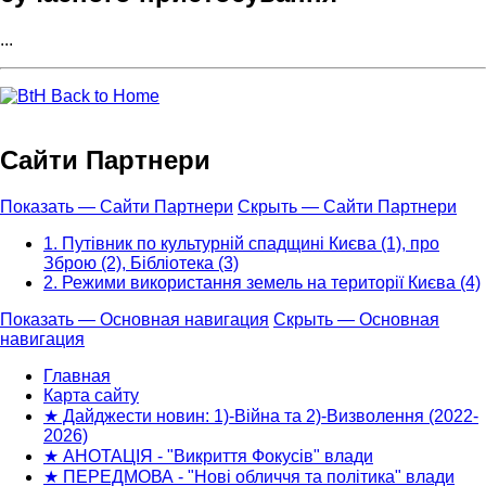
...
Back to Home
Сайти Партнери
Показать — Сайти Партнери
Скрыть — Сайти Партнери
1. Путівник по культурній спадщині Києва (1), про
Зброю (2), Бібліотека (3)
2. Режими використання земель на території Києва (4)
Показать — Основная навигация
Скрыть — Основная
навигация
Основная
навигация
Главная
Карта сайту
★ Дайджести новин: 1)-Війна та 2)-Визволення (2022-
2026)
★ АНОТАЦІЯ - "Викриття Фокусів" влади
★ ПЕРЕДМОВА - "Нові обличчя та політика" влади