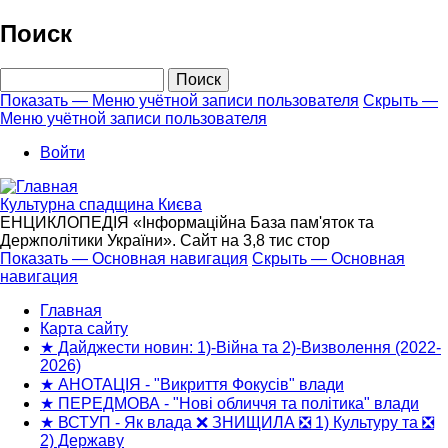
Перейти
Поиск
к
основному
Поиск
содержанию
Показать — Меню учётной записи пользователя
Скрыть —
Меню учётной записи пользователя
Меню
учётной
Войти
записи
пользователя
Культурна спадщина Києва
ЕНЦИКЛОПЕДІЯ «Інформаційна База пам'яток та
Держполітики України». Сайт на 3,8 тис стор
Показать — Основная навигация
Скрыть — Основная
навигация
Основная
навигация
Главная
Карта сайту
★ Дайджести новин: 1)-Війна та 2)-Визволення (2022-
2026)
★ АНОТАЦІЯ - "Викриття Фокусів" влади
★ ПЕРЕДМОВА - "Нові обличчя та політика" влади
★ ВСТУП - Як влада ❌ ЗНИЩИЛА ❎ 1) Культуру та ❎
2) Державу