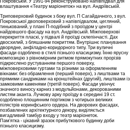
Покровській. У 1991-94 реконструйовано напівпідвал для
влаштування «Театру маріонеток» на вул. Андріївській.
Триповерховий будинок з боку вул. П Сагайдачного, з вул.
Покровської двоповерховий з напівпідвалом, цегляний,
тинькований, у плані П-подібний з проїздом у центрі
найдовшого фасаду на вул. Андріївській. Міжповерхові
перекриття пласкі, у підвалі й проїзді склепінчасті. Дах
двосхилий, з бляшаним покриттям. Внутрішнє планування
дворядне, анфіладно-коридорного типу. Три вуличні
фасади оздоблено в стилі пізнього класицизму. Їхню ярусну
композицію з рівномірним ритмом прямокутних прорізів
підкреслено рустуванням першого поверху,
міжповерховими гуртами та різними за оформленням
вікнами: без обрамлення (перший поверх), з лиштвами та
прямими сандриками на кронштейнах (другий), лиштвами із
замковими каменями (третій поверх). Фасади увінчує
значного виносу карниз з модульйонами, декорованими
листям аканта. Лучкову арку проїзду в середині 19 ст.
оздоблено площинним портиком з чотирьох великих
пілястрів коринфського ордера. На дворових фасадах,
позбавлених архітектурного декору, виділяється
вигадливий тамбур входу у театр маріонеток.
Пам'ятка - цікавий зразок прибуткового будинку доби
пізнього класицизму.