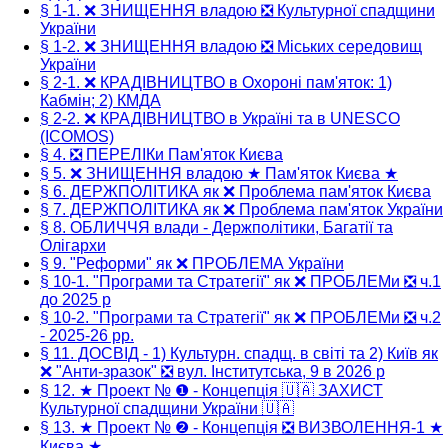
§ 1-1. ❌ ЗНИЩЕННЯ владою ❎ Культурної спадщини
України
§ 1-2. ❌ ЗНИЩЕННЯ владою ❎ Міських середовищ
України
§ 2-1. ❌ КРАДІВНИЦТВО в Охороні пам'яток: 1)
Кабмін; 2) КМДА
§ 2-2. ❌ КРАДІВНИЦТВО в Україні та в UNESCO
(ICOMOS)
§ 4. ❎ ПЕРЕЛІКи Пам'яток Києва
§ 5. ❌ ЗНИЩЕННЯ владою ★ Пам'яток Києва ★
§ 6. ДЕРЖПОЛІТИКА як ❌ Проблема пам'яток Києва
§ 7. ДЕРЖПОЛІТИКА як ❌ Проблема пам'яток України
§ 8. ОБЛИЧЧЯ влади - Держполітики, Багатії та
Олігархи
§ 9. "Реформи" як ❌ ПРОБЛЕМА України
§ 10-1. "Програми та Стратегії" як ❌ ПРОБЛЕМи ❎ ч.1
до 2025 р
§ 10-2. "Програми та Стратегії" як ❌ ПРОБЛЕМи ❎ ч.2
- 2025-26 рр.
§ 11. ДОСВІД - 1) Культурн. спадщ. в світі та 2) Київ як
❌ "Анти-зразок" ❎ вул. Інститутська, 9 в 2026 р
§ 12. ★ Проект № ❶ - Концепція 🇺🇦 ЗАХИСТ
Культурної спадщини України 🇺🇦
§ 13. ★ Проект № ❷ - Концепція ❎ ВИЗВОЛЕННЯ-1 ★
Києва ★