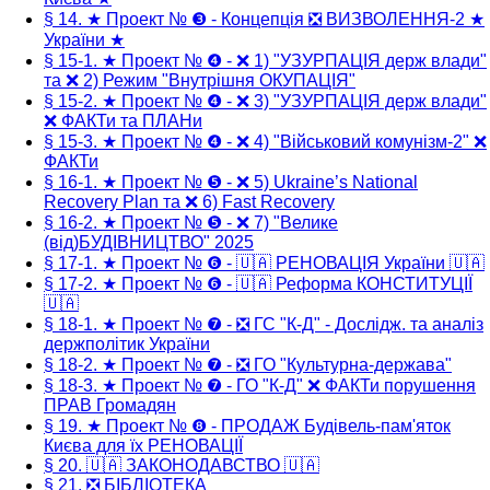
§ 14. ★ Проект № ❸ - Концепція ❎ ВИЗВОЛЕННЯ-2 ★
України ★
§ 15-1. ★ Проект № ❹ - ❌ 1) "УЗУРПАЦІЯ держ влади"
та ❌ 2) Режим "Внутрішня ОКУПАЦІЯ"
§ 15-2. ★ Проект № ❹ - ❌ 3) "УЗУРПАЦІЯ держ влади"
❌ ФАКТи та ПЛАНи
§ 15-3. ★ Проект № ❹ - ❌ 4) "Військовий комунізм-2" ❌
ФАКТи
§ 16-1. ★ Проект № ❺ - ❌ 5) Ukraine’s National
Recovery Plan та ❌ 6) Fast Recovery
§ 16-2. ★ Проект № ❺ - ❌ 7) "Велике
(від)БУДІВНИЦТВО" 2025
§ 17-1. ★ Проект № ❻ - 🇺🇦 РЕНОВАЦІЯ України 🇺🇦
§ 17-2. ★ Проект № ❻ - 🇺🇦 Реформа КОНСТИТУЦІЇ
🇺🇦
§ 18-1. ★ Проект № ❼ - ❎ ГС "К-Д" - Дослідж. та аналіз
держполітик України
§ 18-2. ★ Проект № ❼ - ❎ ГО "Культурна-держава"
§ 18-3. ★ Проект № ❼ - ГО "К-Д" ❌ ФАКТи порушення
ПРАВ Громадян
§ 19. ★ Проект № ❽ - ПРОДАЖ Будівель-пам'яток
Києва для їх РЕНОВАЦІЇ
§ 20. 🇺🇦 ЗАКОНОДАВСТВО 🇺🇦
§ 21. ❎ БІБЛІОТЕКА