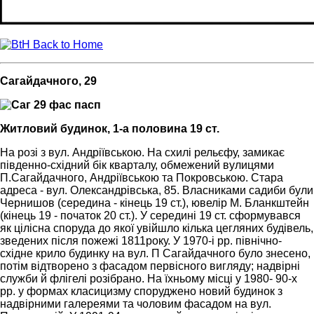
Back to Home
Сагайдачного, 29
Житловий будинок, 1-а половина 19 ст.
На розі з вул. Андріївською. На схилі рельєфу, замикає
південно-східний бік кварталу, обмежений вулицями
П.Сагайдачного, Андріївською та Покровською. Стара
адреса - вул. Олександрівська, 85. Власниками садиби були
Чернишов (середина - кінець 19 ст.), ювелір М. Бланкштейн
(кінець 19 - початок 20 ст.). У середині 19 ст. сформувався
як цілісна споруда до якої увійшло кілька цегляних будівель,
зведених після пожежі 1811року. У 1970-і рр. північно-
східне крило будинку на вул. П Сагайдачного було знесено,
потім відтворено з фасадом первісного вигляду; надвірні
служби й флігелі розібрано. На їхньому місці у 1980- 90-х
рр. у формах класицизму споруджено новий будинок з
надвірними галереями та чоловим фасадом на вул.