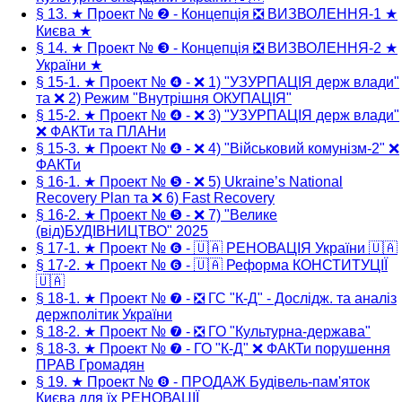
§ 13. ★ Проект № ❷ - Концепція ❎ ВИЗВОЛЕННЯ-1 ★
Києва ★
§ 14. ★ Проект № ❸ - Концепція ❎ ВИЗВОЛЕННЯ-2 ★
України ★
§ 15-1. ★ Проект № ❹ - ❌ 1) "УЗУРПАЦІЯ держ влади"
та ❌ 2) Режим "Внутрішня ОКУПАЦІЯ"
§ 15-2. ★ Проект № ❹ - ❌ 3) "УЗУРПАЦІЯ держ влади"
❌ ФАКТи та ПЛАНи
§ 15-3. ★ Проект № ❹ - ❌ 4) "Військовий комунізм-2" ❌
ФАКТи
§ 16-1. ★ Проект № ❺ - ❌ 5) Ukraine’s National
Recovery Plan та ❌ 6) Fast Recovery
§ 16-2. ★ Проект № ❺ - ❌ 7) "Велике
(від)БУДІВНИЦТВО" 2025
§ 17-1. ★ Проект № ❻ - 🇺🇦 РЕНОВАЦІЯ України 🇺🇦
§ 17-2. ★ Проект № ❻ - 🇺🇦 Реформа КОНСТИТУЦІЇ
🇺🇦
§ 18-1. ★ Проект № ❼ - ❎ ГС "К-Д" - Дослідж. та аналіз
держполітик України
§ 18-2. ★ Проект № ❼ - ❎ ГО "Культурна-держава"
§ 18-3. ★ Проект № ❼ - ГО "К-Д" ❌ ФАКТи порушення
ПРАВ Громадян
§ 19. ★ Проект № ❽ - ПРОДАЖ Будівель-пам'яток
Києва для їх РЕНОВАЦІЇ