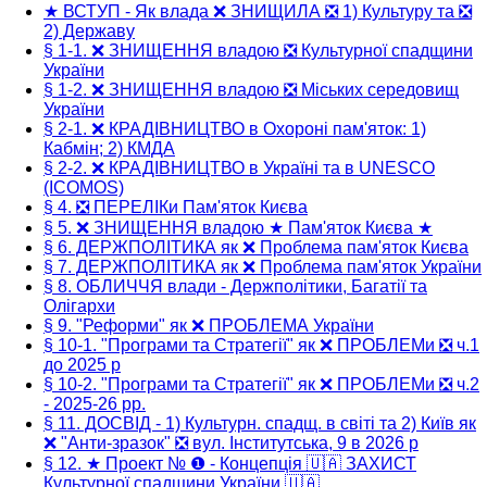
★ ВСТУП - Як влада ❌ ЗНИЩИЛА ❎ 1) Культуру та ❎
2) Державу
§ 1-1. ❌ ЗНИЩЕННЯ владою ❎ Культурної спадщини
України
§ 1-2. ❌ ЗНИЩЕННЯ владою ❎ Міських середовищ
України
§ 2-1. ❌ КРАДІВНИЦТВО в Охороні пам'яток: 1)
Кабмін; 2) КМДА
§ 2-2. ❌ КРАДІВНИЦТВО в Україні та в UNESCO
(ICOMOS)
§ 4. ❎ ПЕРЕЛІКи Пам'яток Києва
§ 5. ❌ ЗНИЩЕННЯ владою ★ Пам'яток Києва ★
§ 6. ДЕРЖПОЛІТИКА як ❌ Проблема пам'яток Києва
§ 7. ДЕРЖПОЛІТИКА як ❌ Проблема пам'яток України
§ 8. ОБЛИЧЧЯ влади - Держполітики, Багатії та
Олігархи
§ 9. "Реформи" як ❌ ПРОБЛЕМА України
§ 10-1. "Програми та Стратегії" як ❌ ПРОБЛЕМи ❎ ч.1
до 2025 р
§ 10-2. "Програми та Стратегії" як ❌ ПРОБЛЕМи ❎ ч.2
- 2025-26 рр.
§ 11. ДОСВІД - 1) Культурн. спадщ. в світі та 2) Київ як
❌ "Анти-зразок" ❎ вул. Інститутська, 9 в 2026 р
§ 12. ★ Проект № ❶ - Концепція 🇺🇦 ЗАХИСТ
Культурної спадщини України 🇺🇦