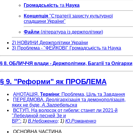
Громадськість
та
Наука
Концепція
"Стратегії захисту культурної
спадщини України"
Файли
(література із держполітики)
2) НОВИНИ Держполітики України
3) Проблема - "ФЕЙКОВІ" Громадськість та Наука
§ 8. ОБЛИЧЧЯ влади - Держполітики, Багатії та Олігархи
§ 9. "Реформи" як ПРОБЛЕМА
АНОТАЦІЯ.
Терміни
: Проблема, Ціль та Завдання
ПЕРЕДМОВА. Деолігархізація та демонополізація,
яких не буде,
А.Загребельска
ВСТУП. На волосок от гибели: станет ли 2021-й
"Лебединой песней Зе и
ВР":
1)
В.Небоженко;
1)
Ю.Романенко
ОСНОВНА ЧАСТИНА