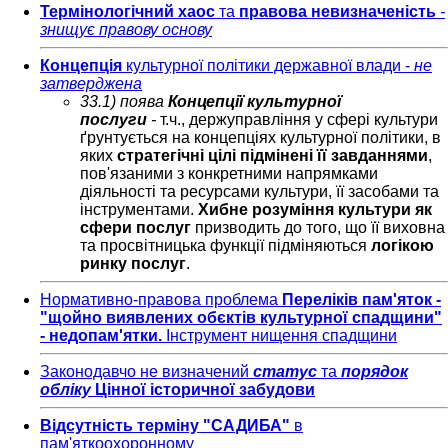
Термінологічний хаос
та
правова невизначеність
-
знищує правову основу
Концепція
культурної політики державної влади -
не
затверджена
33.1) поява
Концепції культурної
послуги
-
т.ч., держуправління у сфері культури
ґрунтується на концепціях культурної політики, в
яких
стратегічні цілі підмінені її завданнями
,
пов'язаними з конкретними напрямками
діяльності та ресурсами культури, її засобами та
інструментами.
Хибне розуміння культури як
сфери послуг
призводить до того, що її виховна
та просвітницька функції підміняються
логікою
ринку послуг
.
Нормативно-правова проблема
Переліків пам'яток -
"щойно виявлених обєктів культурної спадщини"
-
недопам'ятки
.
Інструмент нищення спадщини
Законодавчо не визначений
статус
та
порядок
обліку
Цінної історичної забудови
Відсутність терміну "САДИБА"
в
пам'яткоохоронному