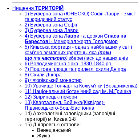
Нищення
ТЕРИТОРІЙ
1) Буферна зона (ЮНЕСКО) Софії-Лаври - Зміст
та юридичний статус
2) Буферна зона Софії
3) Буферна зона Лаври
4) Буферна зона
Лаври
та церкви
Спаса на
Берестові
- Меморіал жертв Голодомор
5) Київська фортеця - одна з найбільших у світі
кам'яно-земляних фортець, яка
(
поки
що
та
частково
)
збереглася до наших днів
6) Володимирська гірка, 1830-1840 рр.
7) Поштова площа та прилеглі схили Дніпра
8) Схили Дніпра
9) Флорівський монастир
10) Урочище Гончарі та Кожум'яки (Воздвиженка)
11) Національний ботанічний сад ім. М.Гришка
12) Звіринецькі печери
13) Квартал вул. Бойчука(Кіквідзе)-
Підвисоцького-Бош-Бастіонна
14) Археологічні заповідники (заповідні
території) м. Києва 1-8
15) Дніпровські острови:
Венеціанський
Жуків