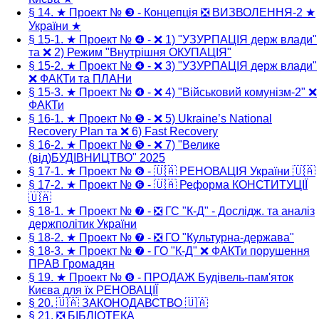
§ 14. ★ Проект № ❸ - Концепція ❎ ВИЗВОЛЕННЯ-2 ★
України ★
§ 15-1. ★ Проект № ❹ - ❌ 1) "УЗУРПАЦІЯ держ влади"
та ❌ 2) Режим "Внутрішня ОКУПАЦІЯ"
§ 15-2. ★ Проект № ❹ - ❌ 3) "УЗУРПАЦІЯ держ влади"
❌ ФАКТи та ПЛАНи
§ 15-3. ★ Проект № ❹ - ❌ 4) "Військовий комунізм-2" ❌
ФАКТи
§ 16-1. ★ Проект № ❺ - ❌ 5) Ukraine’s National
Recovery Plan та ❌ 6) Fast Recovery
§ 16-2. ★ Проект № ❺ - ❌ 7) "Велике
(від)БУДІВНИЦТВО" 2025
§ 17-1. ★ Проект № ❻ - 🇺🇦 РЕНОВАЦІЯ України 🇺🇦
§ 17-2. ★ Проект № ❻ - 🇺🇦 Реформа КОНСТИТУЦІЇ
🇺🇦
§ 18-1. ★ Проект № ❼ - ❎ ГС "К-Д" - Дослідж. та аналіз
держполітик України
§ 18-2. ★ Проект № ❼ - ❎ ГО "Культурна-держава"
§ 18-3. ★ Проект № ❼ - ГО "К-Д" ❌ ФАКТи порушення
ПРАВ Громадян
§ 19. ★ Проект № ❽ - ПРОДАЖ Будівель-пам'яток
Києва для їх РЕНОВАЦІЇ
§ 20. 🇺🇦 ЗАКОНОДАВСТВО 🇺🇦
§ 21. ❎ БІБЛІОТЕКА