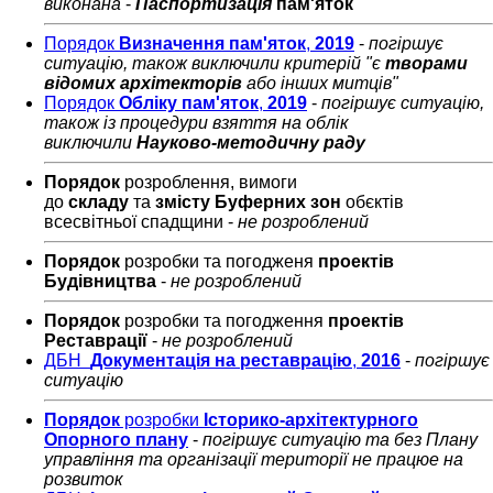
виконана
-
Паспортизація
пам'яток
Порядок
Визначення пам'яток
,
2019
-
погіршує
ситуацію, також виключили критерій "є
творами
відомих архітекторів
або інших митців"
Порядок
Обліку пам'яток
,
2019
-
погіршує ситуацію,
також із процедури взяття на облік
виключили
Науково-методичну раду
Порядок
розроблення, вимоги
до
складу
та
змісту
Буферних зон
обєктів
всесвітньої спадщини -
не розроблений
Порядок
розробки та погодженя
проектів
Будівництва
-
не розроблений
Порядок
розробки та погодження
проектів
Реставрації
-
не розроблений
ДБН
Документація на реставрацію
,
2016
-
погіршує
ситуацію
Порядок
розробки
Історико-архітектурного
Опорного плану
-
погіршує ситуацію та без Плану
управління та організації території не працюе на
розвиток