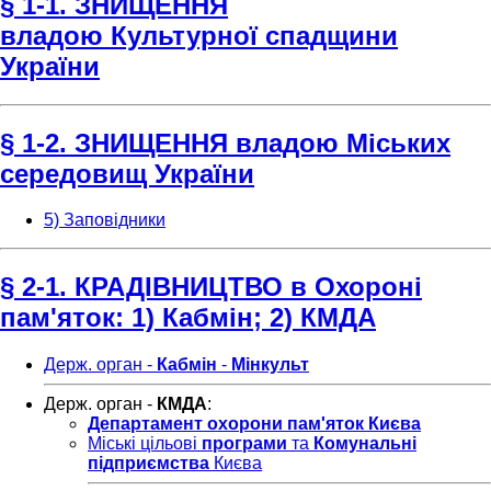
§ 1-1. ЗНИЩЕННЯ
владою Культурної спадщини
України
§ 1-2. ЗНИЩЕННЯ владою Міських
середовищ України
5) Заповідники
§ 2-1. КРАДІВНИЦТВО в Охороні
пам'яток: 1) Кабмін; 2) КМДА
Держ. орган -
Кабмін
-
Мінкульт
Держ. орган -
КМДА
:
Департамент охорони пам'яток Києва
Міські цільові
програми
та
Комунальні
підприємства
Києва