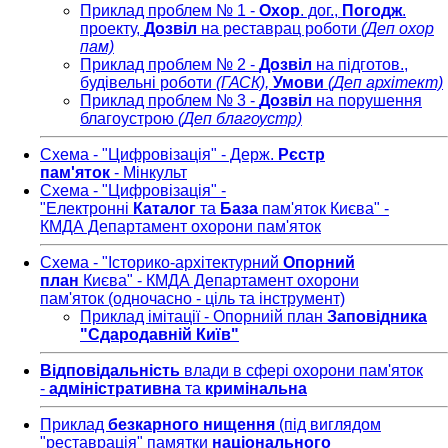
Приклад проблем № 1 -
Охор
. дог.,
Погодж
.
проекту,
Дозвіл
на реставрац роботи
(Деп охор
пам)
Приклад проблем № 2 -
Дозвіл
на підготов.,
будівельні роботи
(ГАСК),
Умови
(Деп архітект)
Приклад проблем № 3 -
Дозвіл
на порушення
благоустрою
(Деп благоустр)
Схема - "Цифровізація" - Держ.
Рєстр
пам'яток
- Мінкульт
Схема - "Цифровізація" -
"Електронні
Каталог
та
База
пам'яток Києва" -
КМДА Департамент охорони пам'яток
Схема - "Історико-архітектурний
Опорний
план
Києва" - КМДА Департамент охорони
пам'яток (одночасно - ціль та інструмент)
Приклад імітації - Опорниій план
Заповідника
"Сдародавній Київ"
Відповідальність
влади в сфері охорони пам'яток
-
адміністративна
та
кримінальна
Приклад
безкарного нищення
(під виглядом
"реставрація" памятки
національного