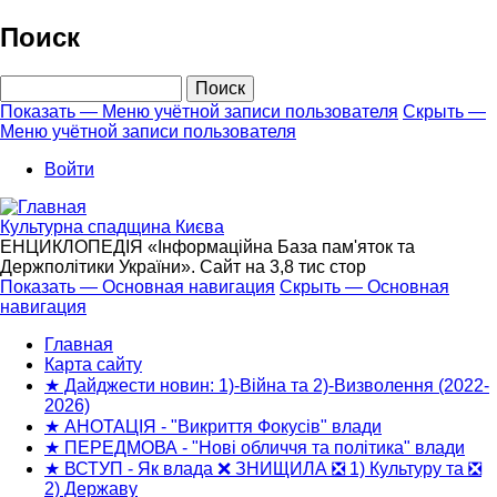
Перейти
Поиск
к
основному
Поиск
содержанию
Показать — Меню учётной записи пользователя
Скрыть —
Меню учётной записи пользователя
Меню
учётной
Войти
записи
пользователя
Культурна спадщина Києва
ЕНЦИКЛОПЕДІЯ «Інформаційна База пам'яток та
Держполітики України». Сайт на 3,8 тис стор
Показать — Основная навигация
Скрыть — Основная
навигация
Основная
навигация
Главная
Карта сайту
★ Дайджести новин: 1)-Війна та 2)-Визволення (2022-
2026)
★ АНОТАЦІЯ - "Викриття Фокусів" влади
★ ПЕРЕДМОВА - "Нові обличчя та політика" влади
★ ВСТУП - Як влада ❌ ЗНИЩИЛА ❎ 1) Культуру та ❎
2) Державу