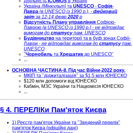
Діяльність
ICOMOS
в Україні
Україна
(Мінкульт)
та
UNESCO
-
Софія
-
Лавра
(в UNESCO із 1990 р.), -
фейковий
звіт
за 12-14 февр
2020
р
Відсутність
Плану управління
Софією-
Лаврою
(в UNESCO із 1990 р.)
- не відповідає
вимогам до
статусу
пам. UNESCO
Будівництво
на території та в буф зонах Софії-
Лаври
- не відповідає вимогам до
статусу
пам.
UNESCO
"
Чорнобиль
та
Хрещатик
до UNESCO"
...
ОСНОВНА ЧАСТИНА-ІІ. Під час Війни-2022 року.
МКІП та "діджиталізація" за $1,5 млн ЮНЕСКО
$120 млн допомоги від ЮНЕСКО
Кабмін, МЗС України та Нацкомісія ЮНЕСКО
...
§ 4. ПЕРЕЛІКи Пам'яток Києва
1) Реєстр пам'яток України та "Зведений перелік"
пам'яток Києва (офіційні дані)