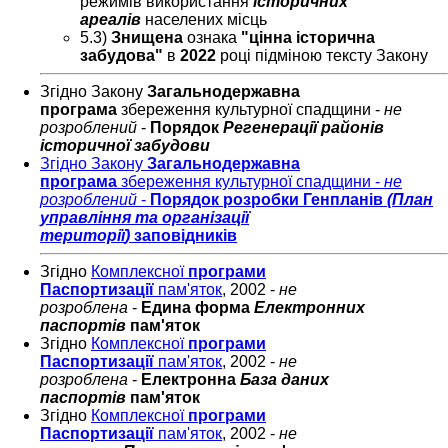
режимів використання
історичних
ареалів
населених місць
5.3)
Знищена
ознака
"цінна історична
забудова"
в
2022
році підміною тексту Закону
Згідно Закону
Загальнодержавна
програма
збереження культурної спадщини -
не
розроблений
-
Порядок
Регенерації районів
історичної забудови
Згідно Закону
Загальнодержавна
програма
збереження культурної спадщини -
не
розроблений
-
Порядок розробки Генпланів
(
План
управління та організації
території
)
заповідників
Згідно
Комплексної
програми
Паспортизації
пам'яток
, 2002 -
не
розроблена
-
Едина форма
Електронних
паспортів
пам'яток
Згідно
Комплексної
програми
Паспортизації
пам'яток
, 2002 -
не
розроблена
-
Електронна
База даних
паспортів
пам'яток
Згідно
Комплексної
програми
Паспортизації
пам'яток
, 2002 -
не