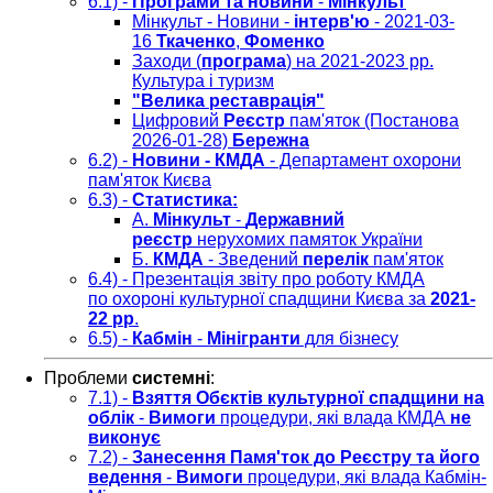
6.1) -
Програми та новини
-
Мінкульт
Мінкульт - Новини -
інтерв'ю
- 2021-03-
16
Ткаченко
,
Фоменко
Заходи (
програма
) на 2021-2023 рр.
Культура і туризм
"Велика реставрація"
Цифровий
Реєстр
пам'яток (Постанова
2026-01-28)
Бережна
6.2) -
Новини - КМДА
- Департамент охорони
пам'яток Києва
6.3) -
Статистика:
А.
Мінкульт
-
Державний
реєстр
нерухомих памяток України
Б.
КМДА
- Зведений
перелік
пам'яток
6.4) - Презентація звіту про роботу КМДА
по охороні культурної спадщини Києва за
2021-
22 рр
.
6.5) -
Кабмін
-
Мінігранти
для бізнесу
Проблеми
системні
:
7.1) -
Взяття Обєктів культурної спадщини на
облік
-
Вимоги
процедури, які влада КМДА
не
виконує
7.2) -
Занесення Памя'ток до Реєстру та його
ведення
-
Вимоги
процедури, які влада Кабмін-