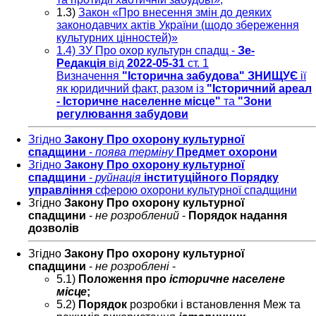
1.3)
Закон «Про внесення змін до деяких
законодавчих актів України (щодо збереження
культурних цінностей)»
1.4) ЗУ Про охор культурн спадщ -
Зе-
Редакція
від
2022-05-31
ст. 1
Визначення
"Історична забудова"
ЗНИЩУЄ
ії
як юридичний факт, разом із
"Історичний ареал
- Історичне населенне місце"
та
"Зони
регулювання забудови
Згідно
Закону Про охорону культурної
спадщини
-
поява терміну
Предмет охорони
Згідно
Закону Про охорону культурної
спадщини
-
руйнація
інституційного Порядку
управління
сферою охорони культурної спадщини
Згідно
Закону Про охорону культурної
спадщини
-
не розроблений
-
Порядок надання
дозволів
Згідно
Закону Про охорону культурної
спадщини
-
не розроблені
-
5.1)
Положення про
історичне населене
місце
;
5.2)
Порядок
розробки і встановлення Меж та