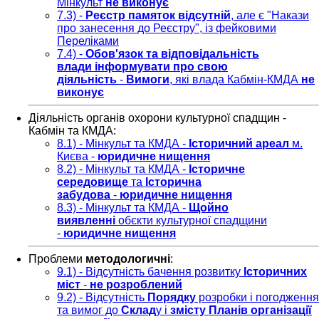
Мінкульт
не виконує
7.3) -
Реєстр памяток відсутній
, але є "Накази
про занесення до Реєстру", із фейковими
Переліками
7.4) -
Обов'язок та відповідальність
влади інформувати про свою
діяльність
-
Вимоги
, які влада Кабмін-КМДА
не
виконує
Діяльність органів охорони культурної спадщин -
Кабмін та КМДА:
8.1) - Мінкульт та КМДА -
Історичний ареал
м.
Києва -
юридичне нищення
8.2) - Мінкульт та КМДА -
Історичне
середовище
та
Історична
забудова
-
юридичне нищення
8.3) - Мінкульт та КМДА -
Щойно
виявленні
обєкти культурної спадщини
-
юридичне нищення
Проблеми
методологичні
:
9.1) - Відсутність бачення розвитку
Історичних
міст
-
не розроблений
9.2) - Відсутність
Порядку
розробки і погодження
та вимог до
Склад
у і
змісту
Планів організації