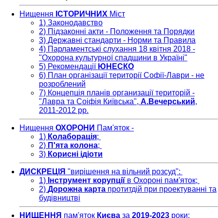
Нищення
ІСТОРИЧНИХ
Міст
1) Законодавство
2) Підзаконні акти - Положення та Порядки
3) Державні стандарти - Норми та Правила
4) Парламентські слухання 18 квітня 2018 -
"Охорона культурної спадщини в Україні"
5) Рекомендації
ЮНЕСКО
6) План організації території Софії-Лаври - не
розроблений
7) Концепція планів организації територій -
"Лавра та Соіфія Київська",
А.Вечерський
,
2011-2012 рр.
Нищення
ОХОРОНИ
Пам'яток -
1)
Колаборація
;
2)
П'ята колона
;
3)
Корисні ідіоти
ДИСКРЕЦІЯ
"вирішення на вільний розсуд":
1)
Інструмент корупції
в Охороні пам'яток;
2)
Дорожна карта
протитдій при проектуванні та
будівництві
НИЩЕННЯ
пам'яток
Києва
за
2019-2023
роки: