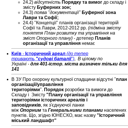
24.2)
відсутність
Порядку та вимог
до складу і
змісту
Буферних зон;
24.3)
поява "документації"
Буферної зона
Лаври та Софії;
24.4) "Концепції" планів організації територій
Софії та Лаври, 2012-2012 рр.
(підміна змісту
поняття План розвитку та управління на
зміст Опорного плану)
- дотепер
Планів
організації та управління
немає
Київ
-
Історичний ареал
(до тепер
тривають
"судові баталії
")
,
В цілому по
Україні
-
для 401-істор. міста визначен тільки для
141
В ЗУ Про охорону культурної спадщини відсутні "
план
організації/управління
територіями
".
Порядок
розробки та вимоги до
Складу і Змісту
"Плану організації та управління
територіями історичних ареалів і
заповідників
, як з'єднуючої ланки
між
Опорним
та
Генеральними планами
населених
пунктів. Що, згідно ЮНЕСКО, має назву
"Історичний
міський ландшафт"