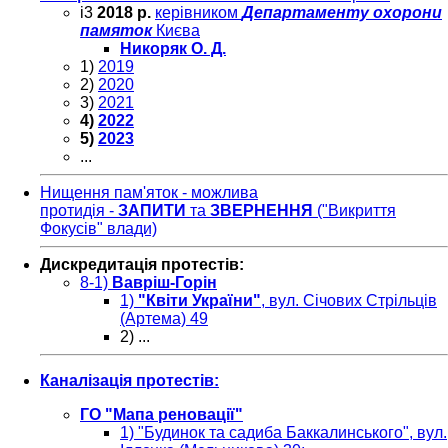
і3
2018 р.
керівником
Департаменту охорони
памяток
Києва
Никоряк О. Д.
1)
2019
2)
2020
3)
2021
4)
2022
5)
2023
...
Нищення пам'яток -
можлива
протидія -
ЗАПИТИ
та
ЗВЕРНЕННЯ
("Викриття
Фокусів" влади)
Дискредитація
протестів:
8-1)
Вавріш-Горін
1)
"Квіти України"
, вул. Січових Стрільців
(Артема) 49
2) ...
Каналізація
протестів:
ГО "Мапа реновації"
1)
"Будинок та садиба Баккалинського", вул.