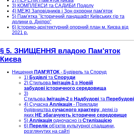
2) ПЕРЕЛІК Пам'яток Києва
3) КОМПЛЕКСИ та САДИБИ Подолу
4) МЕЖІ Заповідників і Зон охорони пам'яток
5) Пам'ятка "Історичний ландшафт Київських гір та
долини р. Дніпро"
6) Історико-архітектурний опорний план м. Києва від
2021 р.
§ 5. ЗНИЩЕННЯ владою Пам'яток
Києва
Нищення
ПАМ'ЯТОК
- Будівель та Споруд
1)
Будівлі
та
Cпоруди
2) Стильова
Імітація-1
в
Новій
забудові
історичного середовища
3)
Стильова
Імітація-2
в
Надбудові
та
Перебудові
4) Сучасна
Аплікація
- Приклади
будівництва
сучасного храктеру
, деякі із
яких
НЕ збагачують
історичне середовище
5)
Аплікація
одночасно із
Стилізацією
6)
Перелік
об'єктів культурної спадщини,
розглянутих на сайті