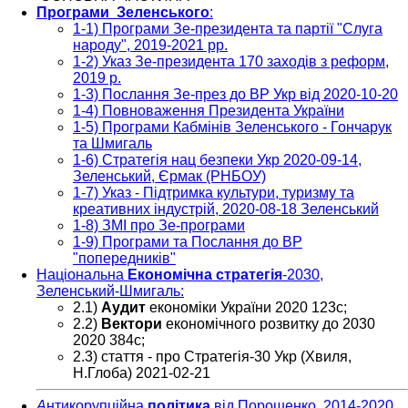
Програми Зеленського
:
1-1) Програми Зе-президента та партії "Слуга
народу", 2019-2021 рр.
1-2) Указ Зе-президента 170 заходів з реформ,
2019 р.
1-3) Послання Зе-през до ВР Укр від 2020-10-20
1-4) Повноваження Президента України
1-5) Програми Кабмінів Зеленського - Гончарук
та Шмигаль
1-6) Стратегія нац безпеки Укр 2020-09-14,
Зеленський, Єрмак (РНБОУ)
1-7) Указ - Підтримка культури, туризму та
креативних індустрій, 2020-08-18 Зеленський
1-8) ЗМІ про Зе-програми
1-9) Програми та Послання до ВР
"попередників"
Національна
Економічна
стратегія
-2030,
Зеленський-Шмигаль:
2.1)
Аудит
економіки України 2020 123с;
2.2)
Вектори
економічного розвитку до 2030
2020 384с;
2.3) стаття - про Стратегія-30 Укр (Хвиля,
Н.Глоба) 2021-02-21
А
нтикорупційна
політика
від Порошенко, 2014-2020