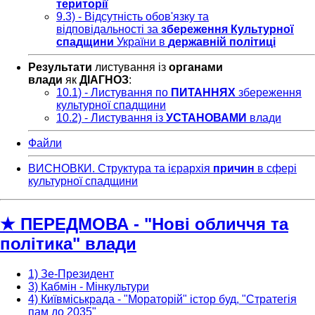
території
9.3) - Відсутність обов'язку та
відповідальності за
збереження Культурної
спадщини
України в
державній політиці
Результати
листування із
органами
влади
як
ДІАГНОЗ
:
10.1) - Листування по
ПИТАННЯХ
збереження
культурної спадщини
10.2) - Листування із
УСТАНОВАМИ
влади
Файли
ВИСНОВКИ. Структура та ієрархія
причин
в сфері
культурної спадщини
★ ПЕРЕДМОВА - "Нові обличчя та
політика" влади
1) Зе-Президент
3) Кабмін - Мінкультури
4) Київміськрада - "Мораторій" істор буд, "Стратегія
пам до 2035"