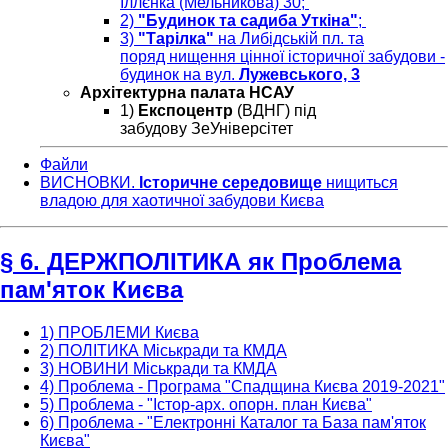
Іллєнка (Мельникова) 30;
2)
"Будинок та садиба Уткіна"
;
3)
"Тарілка"
на Либідській пл. та
поряд нищення цінної історичної забудови -
будинок на вул.
Лужевського, 3
Архітектурна палата НСАУ
1)
Експоцентр
(ВДНГ) під
забудову ЗеУніверсітет
Файли
ВИСНОВКИ.
Історичне середовище
нищиться
владою для хаотичної забудови Києва
§ 6. ДЕРЖПОЛІТИКА як Проблема
пам'яток Києва
1) ПРОБЛЕМИ Києва
2) ПОЛІТИКА Міськради та КМДА
3) НОВИНИ Міськради та КМДА
4) Проблема - Програма "Спадщина Києва 2019-2021"
5) Проблема - "Істор-арх. опорн. план Києва"
6) Проблема - "Електронні Каталог та База пам'яток
Києва"