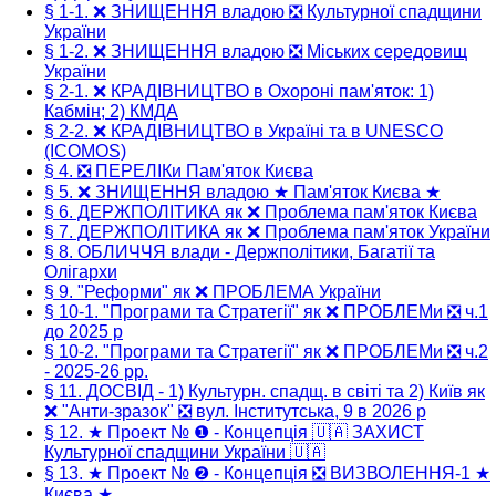
§ 1-1. ❌ ЗНИЩЕННЯ владою ❎ Культурної спадщини
України
§ 1-2. ❌ ЗНИЩЕННЯ владою ❎ Міських середовищ
України
§ 2-1. ❌ КРАДІВНИЦТВО в Охороні пам'яток: 1)
Кабмін; 2) КМДА
§ 2-2. ❌ КРАДІВНИЦТВО в Україні та в UNESCO
(ICOMOS)
§ 4. ❎ ПЕРЕЛІКи Пам'яток Києва
§ 5. ❌ ЗНИЩЕННЯ владою ★ Пам'яток Києва ★
§ 6. ДЕРЖПОЛІТИКА як ❌ Проблема пам'яток Києва
§ 7. ДЕРЖПОЛІТИКА як ❌ Проблема пам'яток України
§ 8. ОБЛИЧЧЯ влади - Держполітики, Багатії та
Олігархи
§ 9. "Реформи" як ❌ ПРОБЛЕМА України
§ 10-1. "Програми та Стратегії" як ❌ ПРОБЛЕМи ❎ ч.1
до 2025 р
§ 10-2. "Програми та Стратегії" як ❌ ПРОБЛЕМи ❎ ч.2
- 2025-26 рр.
§ 11. ДОСВІД - 1) Культурн. спадщ. в світі та 2) Київ як
❌ "Анти-зразок" ❎ вул. Інститутська, 9 в 2026 р
§ 12. ★ Проект № ❶ - Концепція 🇺🇦 ЗАХИСТ
Культурної спадщини України 🇺🇦
§ 13. ★ Проект № ❷ - Концепція ❎ ВИЗВОЛЕННЯ-1 ★
Києва ★