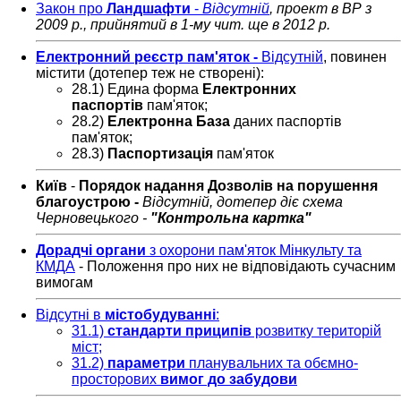
Закон про
Ландшафти
-
Відсутній
, проект в ВР з
2009 р., прийнятий в 1-му чит. ще в 2012 р.
Електронний реєстр пам'яток -
Відсутній
, повинен
містити (дотепер теж не створені):
28.1) Едина форма
Електронних
паспортів
пам'яток;
28.2)
Електронна База
даних паспортів
пам'яток;
28.3)
Паспортизація
пам'яток
Київ
-
Порядок надання Дозволів на порушення
благоустрою -
Відсутній,
дотепер діє схема
Черновецького -
"Контрольна картка"
Дорадчі органи
з охорони пам'яток Мінкульту та
КМДА
- Положення про них не відповідають сучасним
вимогам
Відсутні в
містобудуванні
:
31.1)
стандарти приципів
розвитку територій
міст;
31.2)
параметри
планувальних та обємно-
просторових
вимог до забудови