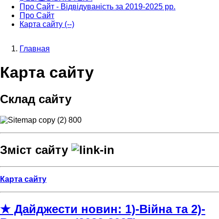
Про Сайт - Відвідуваність за 2019-2025 рр.
Про Сайт
Карта сайту (--)
Главная
Строка
Карта сайту
навигации
Склад сайту
Зміст сайту
Карта сайту
★ Дайджести новин: 1)-Війна та 2)-