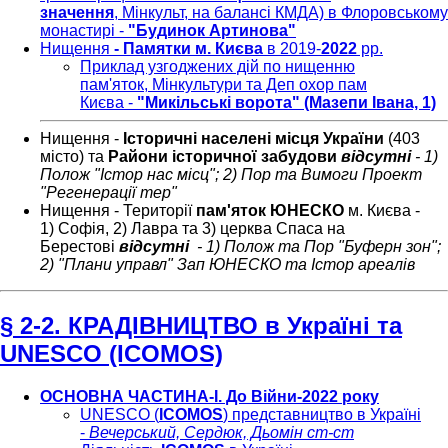
значення
, Мінкульт, на балансі КМДА) в Флоровському
монастирі -
"Будинок Артинова"
Нищення
- Памятки
м. Києва
в 2019-
2022
рр.
Приклад узгоджених дій по нищенню
пам'яток, Мінкультури та Деп охор пам
Києва -
"Микільські ворота" (Мазепи Івана, 1)
Нищення -
Історичні населені місця України
(403
місто) та
Райони історичної забудови
відсутні
- 1)
Полож "Істор нас місц"; 2) Пор та Вимоги Проект
"Регенерації тер"
Нищення - Території
пам'яток ЮНЕСКО
м. Києва -
1) Софія, 2) Лавра та 3) церква Спаса на
Берестові
відсутні
- 1) Полож та Пор "Буферн зон";
2) "Плани управл" Зап ЮНЕСКО та Істор ареалів
§ 2-2. КРАДІВНИЦТВО в Україні та
UNESCO (ICOMOS)
ОСНОВНА ЧАСТИНА-І. До Війни-2022 року
UNESCO (
ICOMOS
) представництво в Україні
-
Вечерський, Сердюк, Дьомін ст-ст