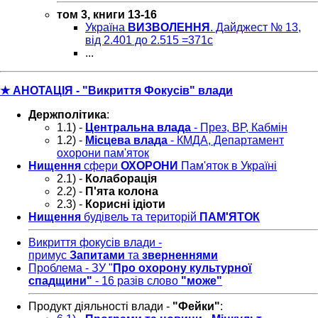
том 3, книги 13-16
Україна
ВИЗВОЛЕННЯ
. Дайджест № 13,
від 2.401 до 2.515 =371с
...
★ АНОТАЦІЯ - "Викриття Фокусів" влади
Держполітика
:
1.1) -
Центральна влада
- През, ВР, Кабмін
1.2) -
Місцева влада
- КМДА, Департамент
охорони пам'яток
Нищення
сфери
ОХОРОНИ
Пам'яток в Україні
2.1) -
Колаборація
2.2) -
П'ята колона
2.3) -
Корисні ідіоти
Нищення
будівель та територій
ПАМ'ЯТОК
Викриття фокусів влади -
примус
Запитами
та
зверненнями
Проблема - ЗУ "
Про охорону культурної
спадщини"
- 16 разів слово
"може"
Продукт діяльності влади -
"Фейки"
: