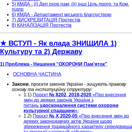
5) КМДА - (і) Деп охор пам; (іі) інші Ціль прогр. та Ком.
підпр
6) КМДА - Департамент міського благоустрою
7) ДИСКРЕДИТАЦІЯ Протестів
8) КАНАЛІЗАЦІЯ Протестів
★ ВСТУП - Як влада ЗНИЩИЛА 1)
Культуру та 2) Державу
1) Проблема - Нищення "ОХОРОНИ Пам'яток"
ОСНОВНА ЧАСТИНА
Закони
, проєкти законів України
- зищують правову
основу та інституційну структуру:
1.1)
Проєкт
№ 8202, 2018-2020
«Про внесення
змін до деяких законів України з
питань
удосконалення системи охорони
культурної спадщини
»;
1.2)
Проєкт
№ Х 2020-05
«Про внесення змін до
деяких законодавчих актів України щодо
збереження традиційного характеру середовища
та протидії хаотичній забудові»
;