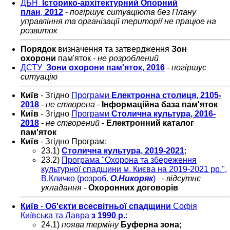
ДБН
Історико-архітектурний Опорний
план
,
2012
-
погіршує ситуаціюта без Плану
управління та організації території не працюе на
розвиток
Порядок
визначення та затвердження
Зон
охорони
пам'яток -
не розроблений
ДСТУ
Зони охорони пам'яток
,
2016
-
погіршує
ситуацію
Київ
- Згідно
Програми
Електронна столиця, 2105-
2018
-
не створена
-
Інформаційна база пам'яток
Київ
- Згідно
Програми
Столична культура, 2016-
2018
-
не створений
-
Електронний каталог
пам'яток
Київ
- Згідно Програм:
23.1)
Столична культура,
2019-2021
;
23.2)
Програма "Охорона та збереження
культурної спадщини м. Києва на 2019-2021 рр.",
В.Кличко (розроб.
О.Никоряк
)
-
відсутнє
укладання -
Охоронних договорів
Київ
-
Об'єкти всесвітньої спадщини
Софія
Київська та Лавра
з 1990 р
.:
24.1)
поява терміну
Буферна зона;