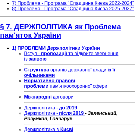
7) Проблема - Програма "Спадщина Києва 2022-2024"
8) Проблема - Програма "Спадщина Києва 2025-2027"
§ 7. ДЕРЖПОЛІТИКА як Проблема
пам'яток України
1) ПРОБЛЕМИ Держполітики України
Вступ -
пропозиції
та відкрите звернення
із
заявою
Структура
органів державної влади
із її
очільниками
Нормативно-правові
проблеми
пам'яткоохоронної сфери
Міжнародні
договори
Держполітика -
до 2019
Держполітика -
після 2019
- Зеленський,
Розумков, Гончарук
Держполітика в
Києві