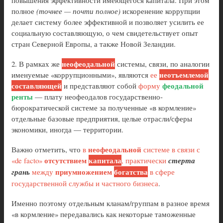
полное
(точнее — почти полное)
искоренение коррупции
делает систему более эффективной и позволяет усилить ее
социальную составляющую, о чем свидетельствует опыт
стран Северной Европы, а также Новой Зеландии.
неофеодальной
2. В рамках же
системы, связи, по аналогии
неотъемлемой
именуемые «коррупционными», являются
ее
составляющей
феодальной
и представляют собой
форму
ренты
— плату неофеодалов государственно-
бюрократической системе за полученные «в кормление»
отдельные базовые предприятия, целые отрасли/сферы
экономики, иногда — территории.
неофеодальной
Важно отметить, что
в
системе в связи с
отсутствием
капитала
«de facto»
, практически
стерта
приумножением
богатства
грань
между
в сфере
государственной службы и частного бизнеса
.
Именно поэтому отдельным кланам/группам в разное время
«в кормление» передавались как некоторые таможенные