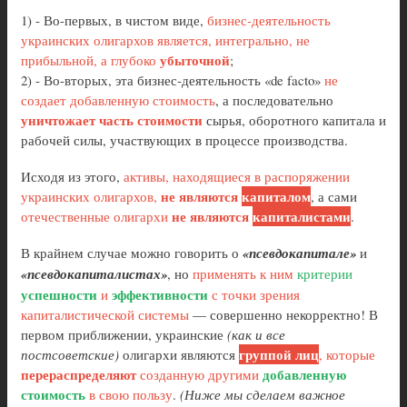
1) - Во-первых, в чистом виде,
бизнес-деятельность
украинских олигархов является, интегрально, не
убыточной
прибыльной, а глубоко
;
2) - Во-вторых, эта бизнес-деятельность «de facto»
не
создает добавленную стоимость
, а последовательно
уничтожает часть стоимости
сырья, оборотного капитала и
рабочей силы, участвующих в процессе производства.
Исходя из этого,
активы, находящиеся в распоряжении
не являются
капиталом
украинских олигархов,
, а сами
не являются
капиталистами
отечественные олигархи
.
В крайнем случае можно говорить о
«псевдокапитале»
и
«псевдокапиталистах»
, но
применять к ним
критерии
успешности
эффективности
и
с точки зрения
капиталистической системы
— совершенно некорректно! В
первом приближении, украинские
(как и все
группой лиц
постсоветские)
олигархи являются
, которые
перераспределяют
добавленную
созданную другими
стоимость
в свою пользу
.
(Ниже мы сделаем важное