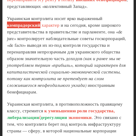
представляющих «коллективный Запад».
Украинская контрэлита носит ярко выраженный
компрадорский
характер
и на сегодня, кроме широкого
представительства в правительстве и парламенте, она «de
jure» контролирует наблюдательные советы госкорпораций,
«de facto» выводя их из-под контроля государства и
перенаправляя непрозрачным для украинского общества
образом значительную часть доходов
(как и ранее мы не
употребляем термин «прибыль», который характерен для
капиталистической социально-экономической системы,
потому как контрэлита не претендует на слом
сложившегося неофеодального уклада)
иностранным
бенефициарам.
Украинская контрэлита, в противоположность правящему
к уменьшению роли государства,
классу, стремится
либерализации
/
дерегуляции
экономики
. Это связано с
тем, что контрэлита берет под контроль инфраструктуру
страны — сферу, в которой национальные корпорации