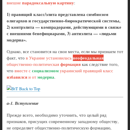
парадоксальную картину
внешне
:
1) правящий класс/элита представлена симбиозом
олигархов и государственно-бюрократической системы,
2) контрэлита — компрадорами, действующими в связке
с внешними бенефициарами, 3) антиэлита — «людьми
модерна».
Однако, все становится на свои места, если мы признаем тот
неофеодальная
факт, что
в Украине установилась
формация
общественно-политическая
как следствие того,
социализмом
что
вместе с
украинский правящий класс
избавился
модерна
и от
.
Back to Top
а-1. Вступление
Прежде всего, необходимо уточнить, что целый ряд
признаков, присущих современному западному обществу,
не определяет общественно-политическую формацию,