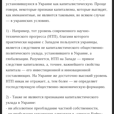
установившуюся в Украине как капиталистическую. Проще
говоря, некоторые признаки капитализма, которые выглядят,
как имманентные, не являются таковыми, во всяком случае
— в украинских условиях.
1) - Например, тот уровень современного научно-
технического прогресса (НТП), благами которого
практически наравне с Западом пользуются украинцы,
является следствием не капиталистического общественно-
политического уклада, установившего в Украине, а
глобализации. Разумеется, НТП на Западе — прямое
следствие капитализма, а, точнее, важнейшего свойства
капитала — его инвестиционной и инновационной
составляющих. На Украине же достаточно высокий уровень
НТП никак не отражает, а, тем более — не определяет
господствующую общественно-экономическую формацию.
2) - Также не являются признаками капиталистического
уклада в Украине:
- ни абсолютное преобладание частной собственности,
- ни пребывание украинских олигархов в «списках Forbes»