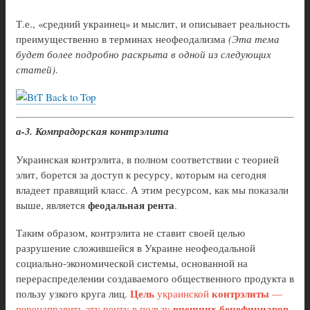
Т.е., «средний украинец» и мыслит, и описывает реальность
преимущественно в терминах неофеодализма
(Эта тема
будет более подробно раскрыта в одной из следующих
статей)
.
Back to Top
а-3. Компрадорская контрэлита
Украинская контрэлита, в полном соответствии с теорией
элит, борется за доступ к ресурсу, которым на сегодня
владеет правящий класс. А этим ресурсом, как мы показали
феодальная рента
выше, является
.
Таким образом, контрэлита не ставит своей целью
разрушение сложившейся в Украине неофеодальной
социально-экономической системы, основанной на
перераспределении создаваемого общественного продукта в
Цель
контрэлиты
пользу узкого круга лиц.
украинской
—
внешних бенефициаров
перенаправить эту ренту в пользу
,