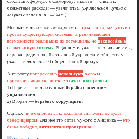
сводятся к формуле-оксиморону: «налоги — снизить,
бюджетные расходы — увеличить!»
(Британская шутка о
лозунгах оппозиции, — Авт.)
.
Мы имеем дело с пассионарными
людьми, которые бунтуют
против существующей системы, ограничивающей
неспособные
возможности реализации их потенциала, но
иную
систему
создать
. В данном случае — против системы,
перераспределяющей созданный украинским обществом
(ими — в том числе!)
общественный продукт.
используют
Антиэлиту
попеременно
в своем
элита
контрэлита
противостоянии украинские
и
:
борьбы с внешним
1) Первые — под лозунгами
управлением
,
борьбы с коррупцией
2) Вторые —
.
Однако,
ни в одной из этих коалиций антиэлита не будет
бенефициаром
. Для нее это битва Чужого с Хищника —
кто
антиэлита в проигрыше
бы не победил,
!