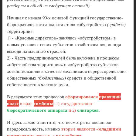
разберем в одной из следующих статей).
Начиная с начала 90-х основой функцией государственно-
бюрократического аппарата стало «обустройство
(грабеж)
территории»:
1) - «Красные директора» занялись «обустройством» в
новых условиях своих субъектов хозяйствования, иногда
выходя на масштаб отраслей;
2) - Часть предпринимателей была включена в процессы
«обустройства территории» и «обустройства субъектов
хозяйствования» в качестве механизмов перераспределения
общественных
(бюджетных)
средств и общественной
собственности в частные руки.
сформировался
правящий
В результате этих процессов
класс
симбиоза
в виде
: 1) государственно-
бюрократического аппарата
олигархов
и 2)
.
И здесь важно отметить, что несмотря на внешнюю
«младшими
парадоксальность, именно
вторые являются
партнерами»
не наоборот
первых, а
.