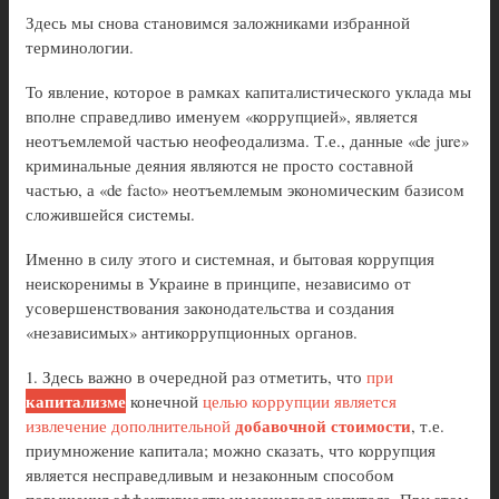
Здесь мы снова становимся заложниками избранной
терминологии.
То явление, которое в рамках капиталистического уклада мы
вполне справедливо именуем «коррупцией», является
неотъемлемой частью неофеодализма. Т.е., данные «de jure»
криминальные деяния являются не просто составной
частью, а «de facto» неотъемлемым экономическим базисом
сложившейся системы.
Именно в силу этого и системная, и бытовая коррупция
неискоренимы в Украине в принципе, независимо от
усовершенствования законодательства и создания
«независимых» антикоррупционных органов.
1. Здесь важно в очередной раз отметить, что
при
капитализме
конечной
целью коррупции является
добавочной стоимости
извлечение дополнительной
, т.е.
приумножение капитала; можно сказать, что коррупция
является несправедливым и незаконным способом
повышения эффективности имеющегося капитала. При этом