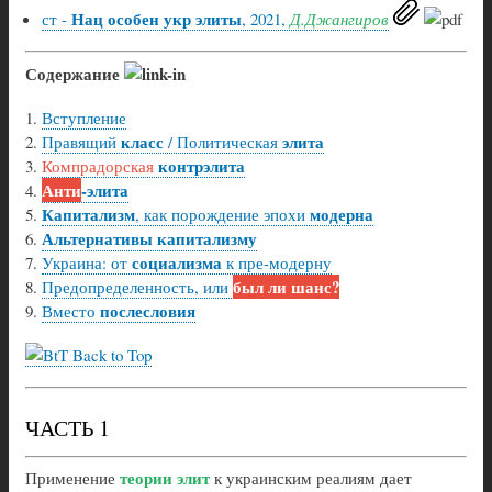
Нац особен укр элиты
ст -
, 2021,
Д.Джангиров
Содержание
Вступление
класс
элита
Правящий
/ Политическая
контрэлита
Компрадорская
Анти
-элита
Капитализм
модерна
, как порождение эпохи
Альтернативы капитализму
социализма
Украина: от
к пре-модерну
был ли шанс?
Предопределенность, или
послесловия
Вместо
Back to Top
ЧАСТЬ 1
теории элит
Применение
к украинским реалиям дает