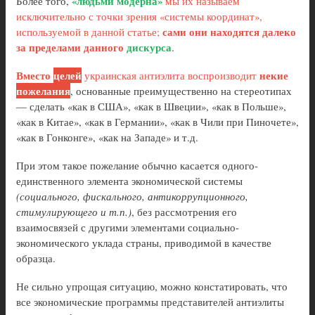
«людьми модерна»
Более того,
мы их называем
исключительно с точки зрения «системы координат»,
сами они находятся далеко
используемой в данной статье;
за пределами данного
дискурса
.
Вместо
целей
некие
украинская антиэлита воспроизводит
пожелания
, основанные преимущественно на стереотипах
— сделать «как в США», «как в Швеции», «как в Польше»,
«как в Китае», «как в Германии», «как в Чили при Пиночете»,
«как в Гонконге», «как на Западе» и т.д.
При этом такое пожелание обычно касается одного-
единственного элемента экономической системы
(социального, фискального, антикоррупционного,
стимулирующего и т.п.)
, без рассмотрения его
взаимосвязей с другими элементами социально-
экономического уклада страны, приводимой в качестве
образца.
Не сильно упрощая ситуацию, можно констатировать, что
все экономические программы представителей антиэлиты