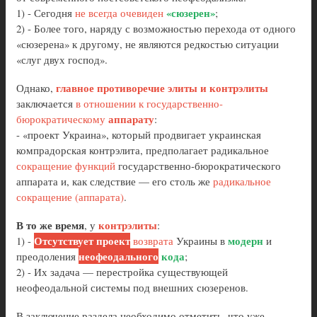
«сюзерен»
1) - Сегодня
не всегда очевиден
;
2) - Более того, наряду с возможностью перехода от одного
«сюзерена» к другому, не являются редкостью ситуации
«слуг двух господ».
главное противоречие элиты и контрэлиты
Однако,
заключается
в отношении к государственно-
аппарату
бюрократическому
:
- «проект Украина», который продвигает украинская
компрадорская контрэлита, предполагает радикальное
сокращение функций
государственно-бюрократического
аппарата и, как следствие — его столь же
радикальное
сокращение (аппарата)
.
В то же время
контрэлиты
, у
:
Отсутствует проект
модерн
1) -
возврата
Украины в
и
неофеодального
кода
преодоления
;
2) - Их задача — перестройка существующей
неофеодальной системы под внешних сюзеренов.
В заключение раздела необходимо отметить, что уже