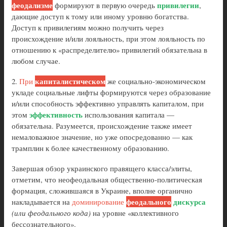
феодализме
привилегии
формируют в первую очередь
,
дающие доступ к тому или иному уровню богатства.
Доступ к привилегиям можно получить через
происхождение и/или лояльность, при этом лояльность по
отношению к «распределителю» привилегий обязательна в
любом случае.
капиталистическом
2.
При
же социально-экономическом
укладе социальные лифты формируются через образование
и/или способность эффективно управлять капиталом, при
эффективность
этом
использования капитала —
обязательна. Разумеется, происхождение также имеет
немаловажное значение, но уже опосредованно — как
трамплин к более качественному образованию.
Завершая обзор украинского правящего класса/элиты,
отметим, что неофеодальная общественно-политическая
формация, сложившаяся в Украине, вполне органично
феодального
дискурса
накладывается на
доминирование
(или феодального кода)
на уровне «коллективного
бессознательного».