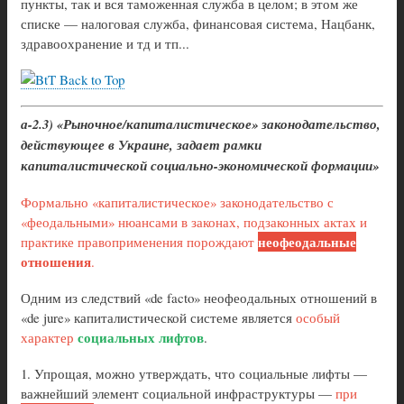
пункты, так и вся таможенная служба в целом; в этом же
списке — налоговая служба, финансовая система, Нацбанк,
здравоохранение и тд и тп...
Back to Top
а-2.3) «Рыночное/капиталистическое» законодательство,
действующее в Украине, задает рамки
капиталистической социально-экономической формации»
Формально «капиталистическое» законодательство с
«феодальными» нюансами в законах, подзаконных актах и
неофеодальные
практике правоприменения порождают
отношения
.
Одним из следствий «de facto» неофеодальных отношений в
«de jure» капиталистической системе является
особый
социальных лифтов
характер
.
1. Упрощая, можно утверждать, что социальные лифты —
важнейший элемент социальной инфраструктуры —
при