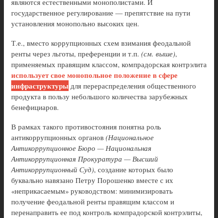
являются естественными монополистами. И
государственное регулирование — препятствие на пути
установления монопольно высоких цен.
Т.е., вместо коррупционных схем взимания феодальной
ренты через льготы, преференции и т.п.
(см. выше)
,
применяемых правящим классом, компрадорская контрэлита
использует свое монопольное положение в сфере
инфраструктуры
для перераспределения общественного
продукта в пользу небольшого количества зарубежных
бенефициаров.
В рамках такого противостояния понятна роль
антикоррупционных органов
(Национальное
Антикоррупционное Бюро — Национальная
Антикоррупционная Прокуратура — Высший
Антикоррупционный Суд)
, создание которых было
буквально навязано Петру Порошенко вместе с их
«неприкасаемым» руководством: минимизировать
получение феодальной ренты правящим классом и
перенаправить ее под контроль компрадорской контрэлиты,