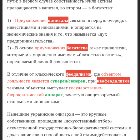
пути: в первом случае собственность и/или активы
превращаются в капитал, во втором — в богатство:
капитала
1) -
Приумножение
связано, в первую очередь с
инвестициями и инновациями, и опирается на
экономические знания и то, что называется «дух
предпринимательства».
богатства
2) - В основе
приумножения
лежат привилегии,
которые мы упрощенно именуем «близостью к власти»,
определяемой личной лояльностью.
феодализма
В отличие от классического
, где
объектом
суверен/сюзерен
неофеодализме
лояльности является
, при
таковым объектом выступает
государственно-
аппарат
бюрократический
, зачастую олицетворяемый
отдельными чиновниками.
Нынешние украинские олигархи — это крупные
собственники, прошедшие «искусственный отбор»
отечественной государственно-бюрократической системы и
доказавшие свою способность с ней взаимодействовать в