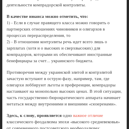
деятельности компрадорской контрэлиты.
В качестве нюанса можно отметить, что:
1) - Если в случае правящего класса можно говорить о
партнерских отношениях чиновников и олигархов в
процессах перераспределения, то
2) - В отношении контрэлиты речь идет всего лишь о
зарплатах (хотя и о высоких и сверхвысоких) для
компрадоров, которыми их обеспечивают иностранные
бенефициары за счет... украинского бюджета.
Противоречия между украинской элитой и контрэлитой
зачастую вступают в острую фазу, например, там, где
олигархи лоббируют льготы и преференции, компрадоры
настаивают на монопольно высоких ценах. В этой ситуации,
часть государственно-бюрократического аппарата начинает
метаться между внутренними и внешними «сюзеренами».
Здесь, к слову, проявляется
одно
важное отличие
классического феодализма эпохи «высокого средневековья»
от современного постсоветского неофеодализма: