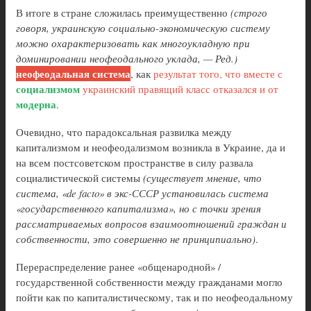
В итоге в стране сложилась преимущественно
(строго
говоря, украинскую социально-экономическую систему
можно охарактеризовать как многоукладную при
доминировании неофеодального уклада, — Ред.)
неофеодальная система
, как
результат того, что вместе с
социализмом
украинский правящий класс отказался и от
модерна
.
Очевидно, что парадоксальная развилка между
капитализмом и неофеодализмом возникла в Украине, да и
на всем постсоветском пространстве в силу развала
социалистической системы
(существует мнение, что
система, «de facto» в экс-СССР установилась система
«государственного капитализма», но с точки зрения
рассматриваемых вопросов взаимоотношений граждан и
собственности, это совершенно не принципиально)
.
Перераспределение ранее «общенародной» /
государственной собственности между гражданами могло
пойти как по капиталистическому, так и по неофеодальному