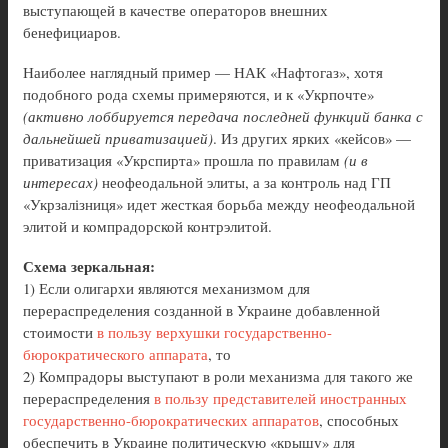
выступающей в качестве операторов внешних
бенефициаров.
Наиболее наглядный пример — НАК «Нафтогаз», хотя
подобного рода схемы примеряются, и к «Укрпочте»
(активно лоббируется передача последней функций банка с
дальнейшей приватизацией)
. Из других ярких «кейсов» —
приватизация «Укрспирта» прошла по правилам
(и в
интересах)
неофеодальной элиты, а за контроль над ГП
«Укрзалізниця» идет жесткая борьба между неофеодальной
элитой и компрадорской контрэлитой.
Схема зеркальная:
1) Если олигархи являются механизмом для
перераспределения созданной в Украине добавленной
стоимости
в пользу верхушки государственно-
бюрократического аппарата
, то
2) Компрадоры выступают в роли механизма для такого же
перераспределения
в пользу представителей иностранных
государственно-бюрократических аппаратов
, способных
обеспечить в Украине политическую «крышу» для